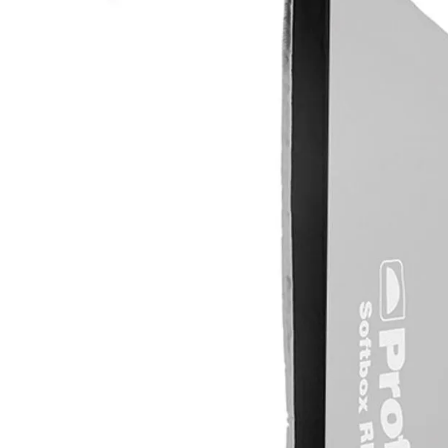
lavaliera
6
.
card memorie
7
.
dji mic mini
8
.
dji osmo
9
.
insta 360
10
.