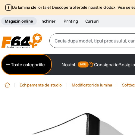
Da lumina ideilor tale! Descopera ofertele noastre Godox!
Vezi selec
Magazin online
Inchirieri
Printing
Cursuri
Cauta dupa model, tipul produsului, caracter
Top Cautari
Toate categoriile
Noutati
Consignatie
Resigila
canon g7x
1
.
Echipamente de studio
Modificatori de lumina
Softbo
trepied
2
.
trepied telefon
3
.
peak design
4
.
canon sx740 hs
5
.