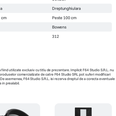
la
Dreptunghiulara
0 cm
Peste 100 cm
Bowens
312
fiind utilizate exclusiv cu titlu de prezentare. Implicit F64 Studio S.R.L. nu
a produselor comercializate de catre F64 Studio SRL pot suferi modificari
ra. De asemenea, F64 Studio S.R.L. isi rezerva dreptul de a corecta eventuale
 in prealabil.