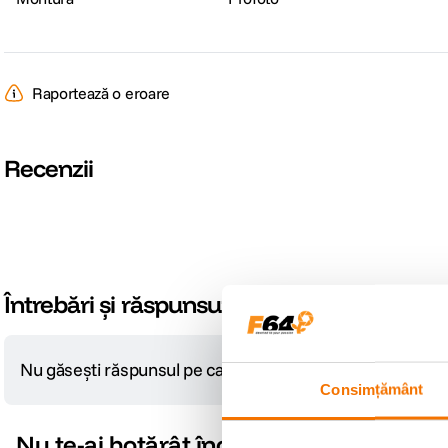
Raportează o eroare
Recenzii
Întrebări și răspunsuri
Nu găsești răspunsul pe care îl cauți?
Pune o întrebare
Consimțământ
Nu te-ai hotărât încă?