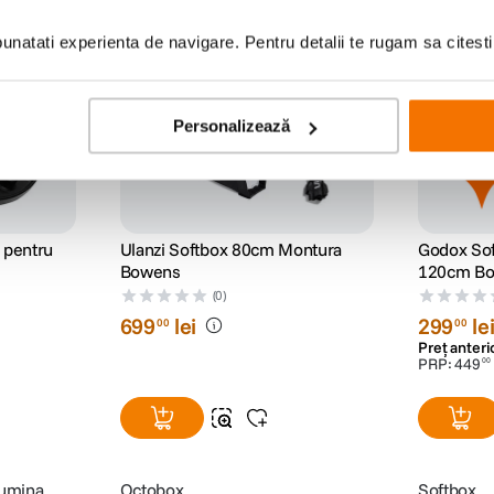
Godox Da
natati experienta de navigare. Pentru detalii te rugam sa citest
Personalizează
 pentru
Ulanzi Softbox 80cm Montura
Godox Sof
Bowens
120cm B
(0)
699
lei
299
le
00
00
Preț anteri
PRP:
449
00
lumina
Octobox
Softbox