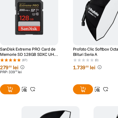
SanDisk Extreme PRO Card de
Profoto Clic Softbox Oct
Memorie SD 128GB SDXC UHS-
Blituri Seria A
I Class 10 U3 V30 + 2 Ani
(87)
(0)
RescuePRO Deluxe
279
lei
1
.
739
lei
00
00
PRP:
339
lei
90