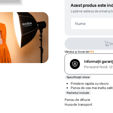
Acest produs este ind
Lasă-ne adresa de email și 
I
Vândut și livrat de
F64
Informații garanț
Persoană fizică: 12 
Specificații cheie
Prindere rapida cu vlecro
Panza de cea mai inalta cali
Pachetul include
Panou de difuzie
Husa de transport