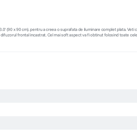
 3.0' (90 x 90 cm). pentru a creea o suprafata de iluminare complet plata. Veti 
i difuzorul frontal incastrat. Cel mai soft aspect va fi obtinut folosind toate cele