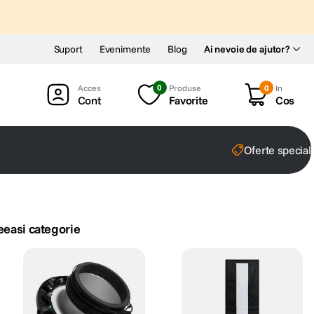
Suport
Evenimente
Blog
Ai nevoie de ajutor?
0
Produse
0
In
Cont
Favorite
Cos
Oferte special
eeasi categorie