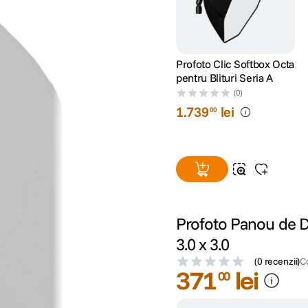
Profoto Clic Softbox Octa
pentru Blituri Seria A
(0)
1
.
739
lei
00
Profoto Panou de Di
3.0 x 3.0
(
0 recenzii
)
C
371
lei
00