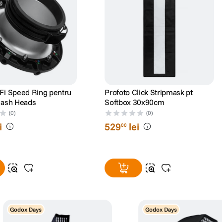
Fi Speed Ring pentru
Profoto Click Stripmask pt
lash Heads
Softbox 30x90cm
(0)
(0)
i
529
lei
00
Godox Days
Godox Days