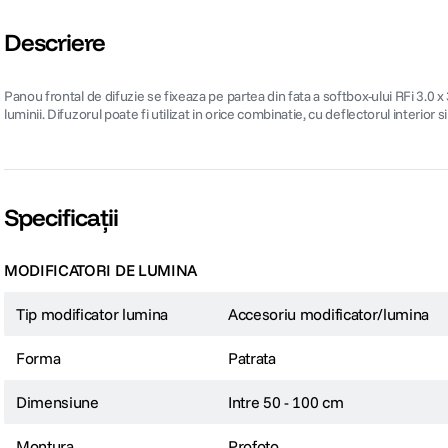
Descriere
Panou frontal de difuzie se fixeaza pe partea din fata a softbox-ului RFi 3.0 x
luminii. Difuzorul poate fi utilizat in orice combinatie, cu deflectorul interior s
Specificații
MODIFICATORI DE LUMINA
Tip modificator lumina
Accesoriu modificator/lumina
Forma
Patrata
Dimensiune
Intre 50 - 100 cm
Montura
Profoto