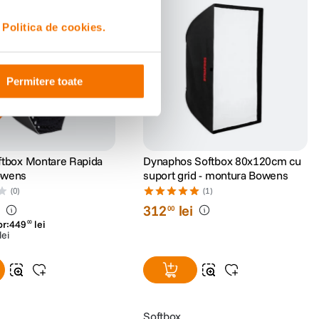
ys
i
Politica de cookies.
Permitere toate
tbox Montare Rapida
Dynaphos Softbox 80x120cm cu
owens
suport grid - montura Bowens
(0)
(1)
i
312
lei
00
or:
449
lei
00
lei
Softbox