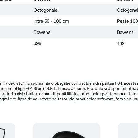
Octogonala
Octogona
Intre 50 - 100 cm
Peste 10
Bowens
Bowens
699
449
ni, video etc.) nu reprezinta o obligatie contractuala din partea F64, acestea 
ri nu obliga F64 Studio S.R.L. la nicio actiune. Preturile si disponibilitate
de preturi a distribuitorilor sau disponibilitatea produselor pe stocul acesto
ografiere, lipsa de acuratete sau erori ale produselor software, fara a anunta