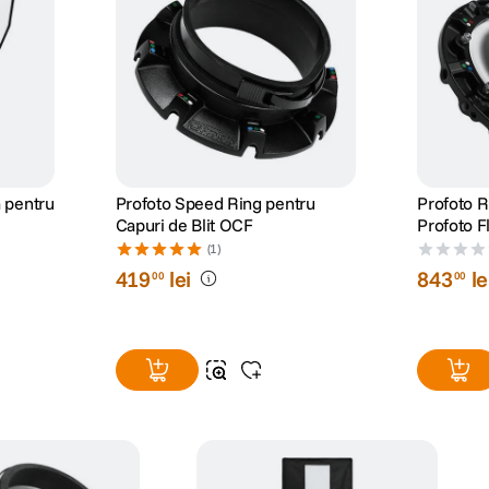
a pentru
Profoto Speed Ring pentru
Profoto R
Capuri de Blit OCF
Profoto F
(1)
419
lei
843
le
00
00