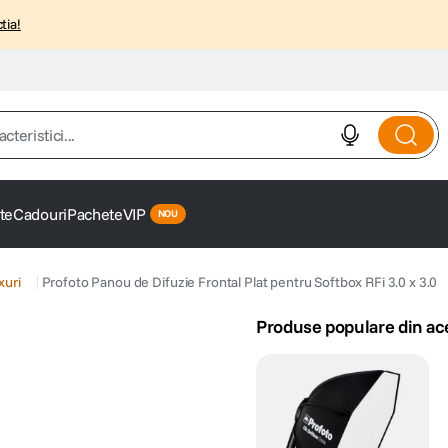
tia!
istici...
te
Cadouri
Pachete
VIP
xuri
Profoto Panou de Difuzie Frontal Plat pentru Softbox RFi 3.0 x 3.0
Produse populare din ac