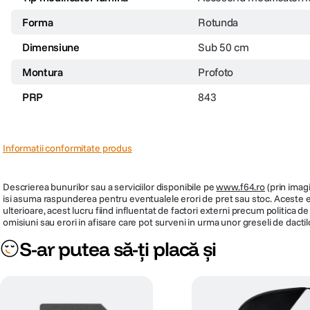
Forma
Rotunda
Dimensiune
Sub 50 cm
Montura
Profoto
PRP
843
Informatii conformitate produs
Descrierea bunurilor sau a serviciilor disponibile pe
www.f64.ro
(prin imagi
isi asuma raspunderea pentru eventualele erori de pret sau stoc. Aceste ero
ulterioare, acest lucru fiind influentat de factori externi precum politica 
omisiuni sau erori in afisare care pot surveni in urma unor greseli de dactil
S-ar putea să-ți placă și