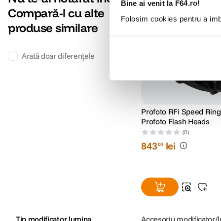
Bine ai venit la F64.ro!
Compară-l cu alte
Folosim cookies pentru a imbu
produse similare
Arată doar diferențele
Profoto RFi Speed Ring
Profoto Flash Heads
(0)
843
lei
00
Tip modificator lumina
Accesoriu modificator/