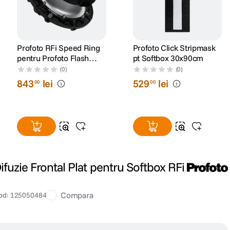
Profoto RFi Speed Ring
Profoto Click Stripmask
pentru Profoto Flash
pt Softbox 30x90cm
Heads
(0)
(0)
843
lei
529
lei
00
00
fuzie Frontal Plat pentru Softbox RFi
Compara
od
:
125050484