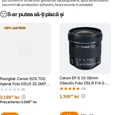
pot surveni in urma unor greseli de dactilografiere, lipsa de acuratete
sau erori ale produselor software, fara a anunta in prealabil.
S-ar putea să-ți placă și
-30%: cod RS30
Canon EF-S 10-18mm
Resigilat: Canon EOS 70D
Obiectiv Foto DSLR F/4.5-5.6
Aparat Foto DSLR 20.2MP
IS STM
CMOS Body RS125006456-
(29)
(0)
27
1
.
399
lei
99
2
.
199
lei
00
Preț anterior:
3
.
568
lei
00