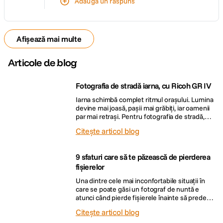
Adaugă un răspuns
Afișează mai multe
Articole de blog
Fotografia de stradă iarna, cu Ricoh GR IV
Iarna schimbă complet ritmul orașului. Lumina
devine mai joasă, pașii mai grăbiți, iar oamenii
par mai retrași. Pentru fotografia de stradă,
asta nu înseamnă mai puține oportunități, ci
Citește articol blog
unele mai subtile. Este anotimpul în care înveți
să observi mai atent. Să fotografiezi mai puțin,
dar mai conștient. Iar în acest context, o
9 sfaturi care să te păzească de pierderea
cameră mică, rapidă […]
fișierelor
Una dintre cele mai inconfortabile situații în
care se poate găsi un fotograf de nuntă e
atunci când pierde fișierele înainte să predea
materialele clientului. Se poate întâmpla din
Citește articol blog
cauza camerei, din cauza cardurilor, din cauza