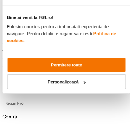
Recenzii
Bine ai venit la F64.ro!
Folosim cookies pentru a imbunatati experienta de
4.0
1 recenzie
Scrie o recenzie
navigare. Pentru detalii te rugam sa citesti
Politica de
cookies.
5 stele
0
4 stele
1
3 stele
0
2 stele
Permitere toate
0
1 stea
0
Personalizează
Pro
Niciun Pro
Contra