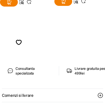
Alatura-te comunitatii creatorilor
Descopera inspiratie, recomandari utile,
ghiduri foto-video si oferte pregatite special
pentru tine.
Consultanta
Livrare gratuita pe
specializata
499lei
Comenzi si livrare