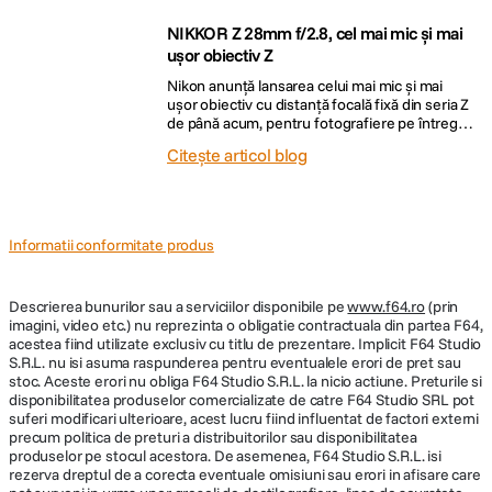
hard-diskurilor sau din cauza furtului sau
distrugerii aparaturii. Fiecare fotograf are
NIKKOR Z 28mm f/2.8, cel mai mic și mai
metoda lui de a se păzi de astfel […]
ușor obiectiv Z
Nikon anunță lansarea celui mai mic și mai
ușor obiectiv cu distanță focală fixă din seria Z
de până acum, pentru fotografiere pe întregul
cadru: NIKKOR Z 28mm f/2.8. Acest obiectiv
Citește articol blog
de 28 mm cu distanță focală fixă și deschidere
mare a diafragmei oferă un unghi de câmp
extins, potrivit pentru a arăta scene mai […]
Informatii conformitate produs
Descrierea bunurilor sau a serviciilor disponibile pe
www.f64.ro
(prin
imagini, video etc.) nu reprezinta o obligatie contractuala din partea F64,
acestea fiind utilizate exclusiv cu titlu de prezentare. Implicit F64 Studio
S.R.L. nu isi asuma raspunderea pentru eventualele erori de pret sau
stoc. Aceste erori nu obliga F64 Studio S.R.L. la nicio actiune. Preturile si
disponibilitatea produselor comercializate de catre F64 Studio SRL pot
suferi modificari ulterioare, acest lucru fiind influentat de factori externi
precum politica de preturi a distribuitorilor sau disponibilitatea
produselor pe stocul acestora. De asemenea, F64 Studio S.R.L. isi
rezerva dreptul de a corecta eventuale omisiuni sau erori in afisare care