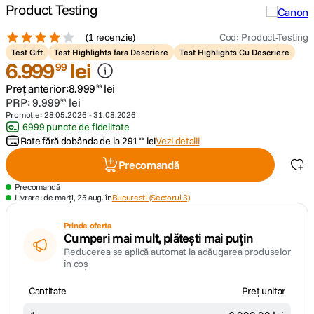
Product Testing
canon sx740 hs
5
.
(
1 recenzie
)
Cod
:
Product-Testing
Test Gift
Test Highlights fara Descriere
Test Highlights Cu Descriere
lavaliera
6
.
999
lei
6
.
99
Preț anterior:
8
.
999
lei
99
card memorie
7
.
PRP:
9
.
999
lei
99
Promoție:
28.05.2026
-
31.08.2026
6999 puncte de fidelitate
dji mic mini
8
.
Rate fără dobânda de la
291
lei
Vezi detalii
66
dji osmo
Precomandă
9
.
Precomandă
insta 360
Livrare: de marți, 25 aug. în
Bucuresti (Sectorul 3)
10
.
Prinde oferta
Cumperi mai mult, plătești mai puțin
Reducerea se aplică automat la adăugarea produselor
în coș
Cantitate
Preț unitar