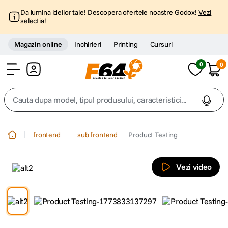
Da lumina ideilor tale! Descopera ofertele noastre Godox!
Vezi
selectia!
Magazin online
Inchirieri
Printing
Cursuri
0
0
Cont
Cauta dupa model, tipul produsului, caracteristici...
Top Cautari
frontend
sub frontend
Product Testing
canon g7x
1
.
Vezi video
trepied
2
.
trepied telefon
3
.
peak design
4
.