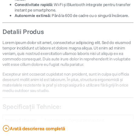
Conectivitate rapidă:
Wi-Fi și Bluetooth integrate pentru transfer
instant pe smartphone.
Autonomie extinsă:
Până la 600 de cadre cu o singură încărcare.
Detalii Produs
Lorem ipsum dolor sit amet, consectetur adipiscing elit. Sed do eiusmod
tempor incididunt ut labore et dolore magna aliqua. Ut enim ad minim
veniam, quis nostrud exercitation ullamco laboris nisi ut aliquip ex ea
commodo consequat. Duis aute irure dolor in reprehenderit in voluptate
velit esse cillum dolore eu fugiat nulla pariatur.
Excepteur sint occaecat cupidatat non proident, sunt in culpa qui officia
deserunt mollit anim id est laborum. În plus, structura ergonomică și
materialele rezistente la praf și stropi asigură o utilizare fără griji în orice
mediu outdoor sau studio.
Specificații Tehnice:
Montură obiectiv
Test-Mount / Compatibil standard
Arată descrierea completă
Stabilizare
Da, pe 5 axe (Digital + Optic)