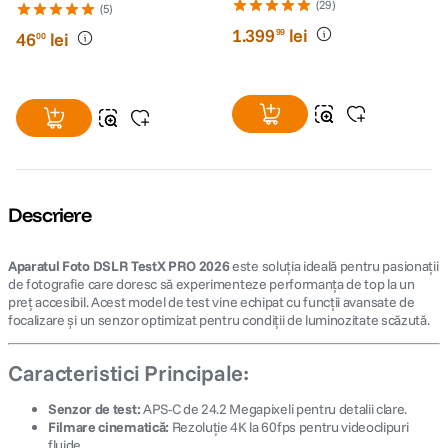
IS STM
(29)
(5)
1
.
399
lei
99
46
lei
00
Descriere
Aparatul Foto DSLR TestX PRO 2026
este soluția ideală pentru pasionații
de fotografie care doresc să experimenteze performanța de top la un
preț accesibil. Acest model de test vine echipat cu funcții avansate de
focalizare și un senzor optimizat pentru condiții de luminozitate scăzută.
Caracteristici Principale:
Senzor de test:
APS-C de 24.2 Megapixeli pentru detalii clare.
Filmare cinematică:
Rezoluție 4K la 60fps pentru videoclipuri
fluide.