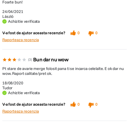
Foarte bun!
24/04/2021
László
Achizitie verificata
V-a fost de ajutor aceasta recenzie?
0
0
Raporteaza recenzia
Bun dar nu wow
3
Pt stare de avarie merge folosit pana ti se incarca celelalte. E ok dar nu
wow. Raport calitate/pret ok.
18/08/2020
Tudor
Achizitie verificata
V-a fost de ajutor aceasta recenzie?
0
0
Raporteaza recenzia