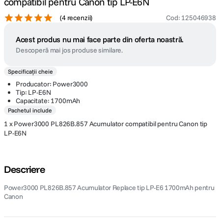
compatibil pentru Canon tip LP-E6N
(
4 recenzii
)
Cod
:
125046938
Acest produs nu mai face parte din oferta noastră.
Descoperă mai jos produse similare.
Specificații cheie
Producator: Power3000
Tip: LP-E6N
Capacitate: 1700mAh
Pachetul include
1 x Power3000 PL826B.857 Acumulator compatibil pentru Canon tip
LP-E6N
Descriere
Power3000 PL826B.857 Acumulator Replace tip LP-E6 1700mAh pentru
Canon