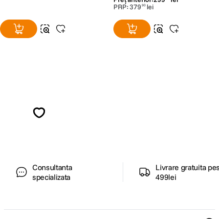
PRP:
379
lei
90
Alatura-te comunitatii creatorilor
Descopera inspiratie, recomandari utile,
ghiduri foto-video si oferte pregatite special
pentru tine.
Consultanta
Livrare gratuita pe
specializata
499lei