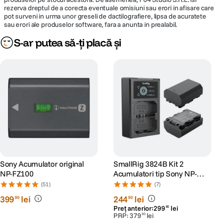
rezerva dreptul de a corecta eventuale omisiuni sau erori in afisare care
pot surveni in urma unor greseli de dactilografiere, lipsa de acuratete
sau erori ale produselor software, fara a anunta in prealabil.
S-ar putea să-ți placă și
Sony Acumulator original
SmallRig 3824B Kit 2
NP-FZ100
Acumulatori tip Sony NP-
FZ100 si Incarcator
(51)
(7)
399
lei
244
lei
90
90
Preț anterior:
299
lei
90
PRP:
379
lei
90