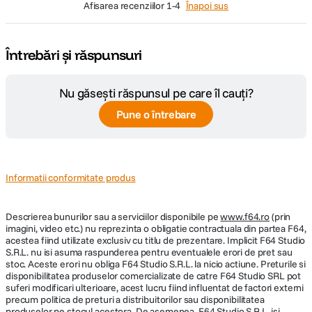
afisarea recenziilor
1-4
Înapoi sus
Întrebări și răspunsuri
Nu găsești răspunsul pe care îl cauți?
Pune o întrebare
Informatii conformitate produs
Descrierea bunurilor sau a serviciilor disponibile pe
www.f64.ro
(prin
imagini, video etc.) nu reprezinta o obligatie contractuala din partea F64,
acestea fiind utilizate exclusiv cu titlu de prezentare. Implicit F64 Studio
S.R.L. nu isi asuma raspunderea pentru eventualele erori de pret sau
stoc. Aceste erori nu obliga F64 Studio S.R.L. la nicio actiune. Preturile si
disponibilitatea produselor comercializate de catre F64 Studio SRL pot
suferi modificari ulterioare, acest lucru fiind influentat de factori externi
precum politica de preturi a distribuitorilor sau disponibilitatea
produselor pe stocul acestora. De asemenea, F64 Studio S.R.L. isi