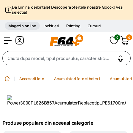
Da lumina ideilor tale! Descopera ofertele noastre Godox!
Vezi
selectia!
Magazin online
Inchirieri
Printing
Cursuri
0
0
Cont
Cauta dupa model, tipul produsului, caracteristici...
Top Cautari
Accesorii foto
Acumulatori foto si baterii
Acumulatori 
canon g7x
1
.
trepied
2
.
trepied telefon
3
.
Produse populare din aceeasi categorie
peak design
4
.