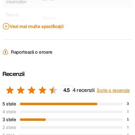
incarcator
Brand
Canon
compatibil
Vezi mai multe specificații
Model
LP-E6
Acumulator
Raportează o eroare
Model
-
Compatibil
Recenzii
DETALII PRODUCATOR
4.5
4 recenzii
Scrie o recenzie
Cod producator
PL826B.857
5 stele
3
4 stele
0
3 stele
1
2 stele
0
0