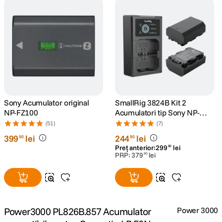
canon sx740 hs
5
.
lavaliera
6
.
card memorie
7
.
ulanzi
8
.
Sony Acumulator original
SmallRig 3824B Kit 2
NP-FZ100
Acumulatori tip Sony NP-
insta 360
9
.
FZ100 si Incarcator
(51)
(7)
399
lei
244
lei
90
90
godox
10
.
Preț anterior:
299
lei
90
PRP:
379
lei
90
Power3000 PL826B.857 Acumulator
Power 3000