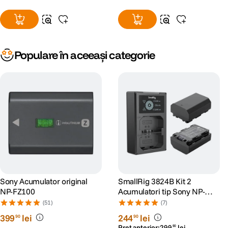
Populare în aceeași categorie
Sony Acumulator original
SmallRig 3824B Kit 2
NP-FZ100
Acumulatori tip Sony NP-
FZ100 si Incarcator
(51)
(7)
399
lei
244
lei
90
90
Preț anterior:
299
lei
90