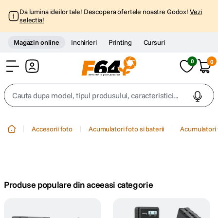
Da lumina ideilor tale! Descopera ofertele noastre Godox!
Vezi
selectia!
Magazin online
Inchirieri
Printing
Cursuri
0
0
Cont
Cauta dupa model, tipul produsului, caracteristici...
Top Cautari
Accesorii foto
Acumulatori foto si baterii
Acumulatori 
canon g7x
1
.
trepied
2
.
Produse populare din aceeasi categorie
trepied telefon
3
.
peak design
4
.