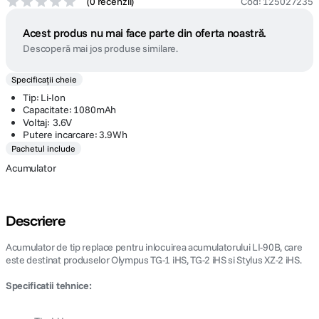
(
0 recenzii
)
Cod
:
125027235
Acest produs nu mai face parte din oferta noastră.
Descoperă mai jos produse similare.
Specificații cheie
Tip: Li-Ion
Capacitate: 1080mAh
Voltaj: 3.6V
Putere incarcare: 3.9Wh
Pachetul include
Acumulator
Descriere
Acumulator de tip replace pentru inlocuirea acumulatorului LI-90B, care
este destinat produselor Olympus TG-1 iHS, TG-2 iHS si Stylus XZ-2 iHS.
Specificatii tehnice: