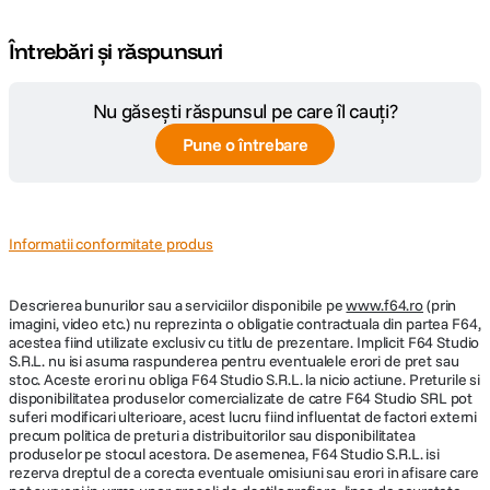
Întrebări și răspunsuri
Nu găsești răspunsul pe care îl cauți?
Pune o întrebare
Informatii conformitate produs
Descrierea bunurilor sau a serviciilor disponibile pe
www.f64.ro
(prin
imagini, video etc.) nu reprezinta o obligatie contractuala din partea F64,
acestea fiind utilizate exclusiv cu titlu de prezentare. Implicit F64 Studio
S.R.L. nu isi asuma raspunderea pentru eventualele erori de pret sau
stoc. Aceste erori nu obliga F64 Studio S.R.L. la nicio actiune. Preturile si
disponibilitatea produselor comercializate de catre F64 Studio SRL pot
suferi modificari ulterioare, acest lucru fiind influentat de factori externi
precum politica de preturi a distribuitorilor sau disponibilitatea
produselor pe stocul acestora. De asemenea, F64 Studio S.R.L. isi
rezerva dreptul de a corecta eventuale omisiuni sau erori in afisare care