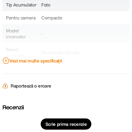
Tip Acumulator
Foto
Pentru camera
Compacte
Model
-
incarcator
Brand
Blackmagic Design
compatibil
Vezi mai multe specificații
Model
LI-90B
Acumulator
Raportează o eroare
Model
-
Compatibil
Recenzii
DETALII PRODUCATOR
Cod producator
PL790B.483STU2W
Scrie prima recenzie