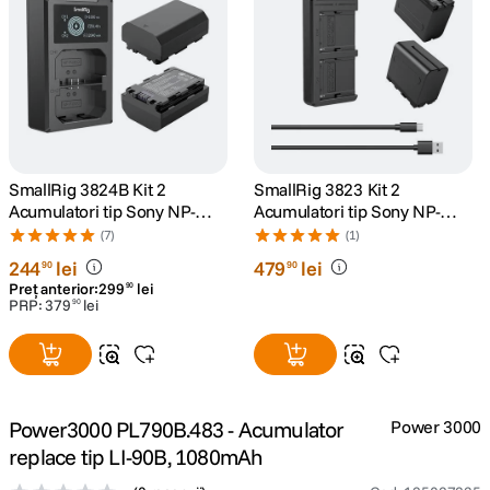
canon sx740 hs
5
.
lavaliera
6
.
sony fx
7
.
SmallRig 3824B Kit 2
SmallRig 3823 Kit 2
card memorie
8
.
Acumulatori tip Sony NP-
Acumulatori tip Sony NP-
FZ100 si Incarcator
F970 si Incarcator
(7)
(1)
dji mic mini
9
.
244
lei
479
lei
90
90
Preț anterior:
299
lei
90
PRP:
379
lei
90
dji osmo
10
.
Power3000 PL790B.483 - Acumulator
Power 3000
replace tip LI-90B, 1080mAh