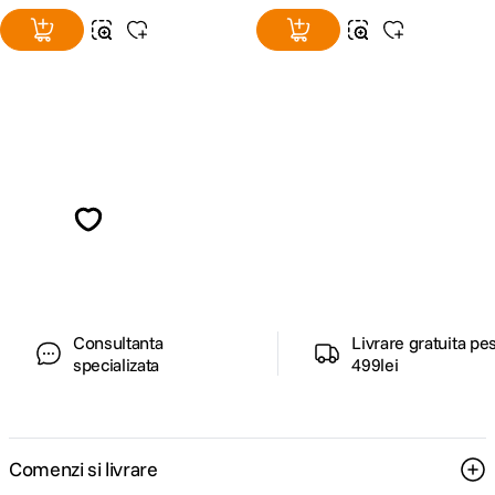
Alatura-te comunitatii creatorilor
Descopera inspiratie, recomandari utile,
ghiduri foto-video si oferte pregatite special
pentru tine.
Consultanta
Livrare gratuita pe
specializata
499lei
Comenzi si livrare