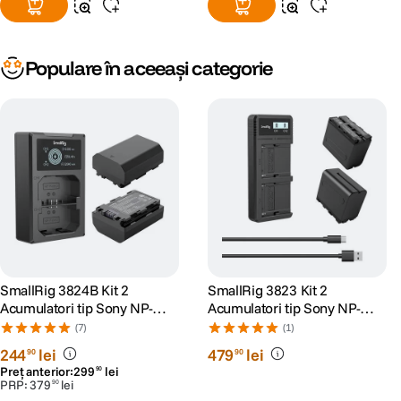
Populare în aceeași categorie
SmallRig 3824B Kit 2
SmallRig 3823 Kit 2
Acumulatori tip Sony NP-
Acumulatori tip Sony NP-
FZ100 si Incarcator
F970 si Incarcator
(7)
(1)
244
lei
479
lei
90
90
Preț anterior:
299
lei
90
PRP:
379
lei
90