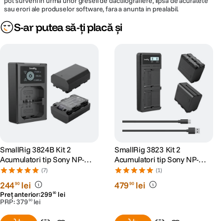
pot surveni in urma unor greseli de dactilografiere, lipsa de acuratete
sau erori ale produselor software, fara a anunta in prealabil.
S-ar putea să-ți placă și
SmallRig 3824B Kit 2
SmallRig 3823 Kit 2
Acumulatori tip Sony NP-
Acumulatori tip Sony NP-
FZ100 si Incarcator
F970 si Incarcator
(7)
(1)
244
lei
479
lei
90
90
Preț anterior:
299
lei
90
PRP:
379
lei
90