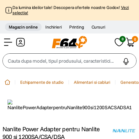
Da lumina ideilor tale! Descopera ofertele noastre Godox!
Vezi
selectia!
Magazin online
Inchirieri
Printing
Cursuri
0
0
Cont
Cauta dupa model, tipul produsului, caracteristici...
Top Cautari
Echipamente de studio
Alimentari si cabluri
Generato
canon g7x
1
.
trepied
2
.
trepied telefon
3
.
Nanlite Power Adapter pentru Nanlite
900 si 1200SA/CSA/DSA
peak design
4
.