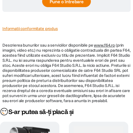
Pune o întrebare
Informatii conformitate produs
Descrierea bunurilor sau a serviciilor disponibile pe
www.f64.ro
(prin
imagini, video etc.) nu reprezinta o obligatie contractuala din partea F64,
acestea fiind utilizate exclusiv cu titlu de prezentare. Implicit F64 Studio
S.R.L. nu isi asuma raspunderea pentru eventualele erori de pret sau
stoc. Aceste erori nu obliga F64 Studio S.R.L. la nicio actiune. Preturile si
disponibilitatea produselor comercializate de catre F64 Studio SRL pot
suferi modificari ulterioare, acest lucru fiind influentat de factori externi
precum politica de preturi a distribuitorilor sau disponibilitatea
produselor pe stocul acestora. De asemenea, F64 Studio S.R.L. isi
rezerva dreptul de a corecta eventuale omisiuni sau erori in afisare care
pot surveni in urma unor greseli de dactilografiere, lipsa de acuratete
sau erori ale produselor software, fara a anunta in prealabil.
S-ar putea să-ți placă și