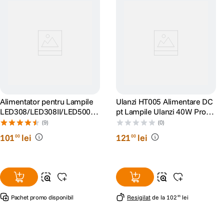
Alimentator pentru Lampile
Ulanzi HT005 Alimentare DC
LED308/LED308II/LED500L
pt Lampile Ulanzi 40W Pro
R/LEDP260C
RGB
(9)
(0)
101
lei
121
lei
00
00
Pachet promo disponibil
Resigilat
de la
102
lei
85