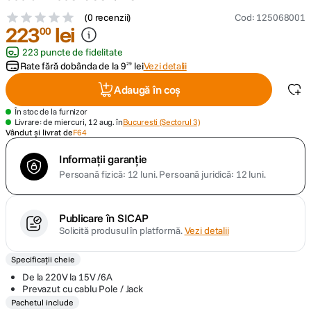
(
0 recenzii
)
Cod
:
125068001
223
lei
canon sx740 hs
00
5
.
223 puncte de fidelitate
lavaliera
6
.
Rate fără dobânda de la
9
lei
Vezi detalii
29
Adaugă în coș
sony fx
7
.
În stoc de la furnizor
Livrare: de miercuri, 12 aug. în
Bucuresti (Sectorul 3)
card memorie
8
.
Vândut și livrat de
F64
Informații garanție
dji mic mini
9
.
Persoană fizică: 12 luni.
Persoană juridică: 12 luni.
dji osmo
10
.
Publicare în SICAP
Solicită produsul în platformă.
Vezi detalii
Specificații cheie
De la 220V la 15V /6A
Prevazut cu cablu Pole / Jack
Pachetul include