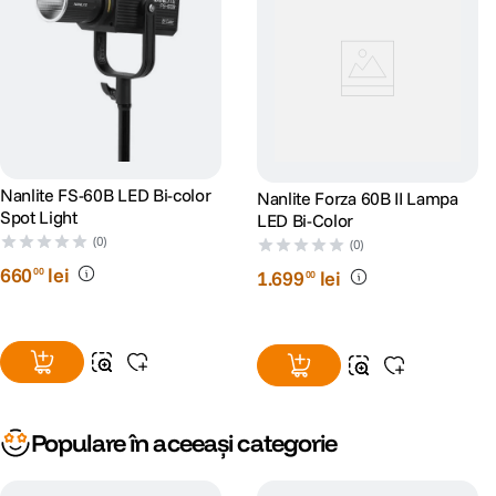
Nanlite FS-60B LED Bi-color
Nanlite Forza 60B II Lampa
Spot Light
LED Bi-Color
(0)
(0)
660
lei
00
1
.
699
lei
00
Populare în aceeași categorie