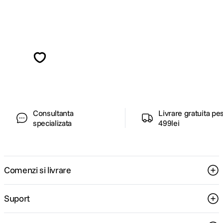
Alatura-te comunitatii creatorilor
Descopera inspiratie, recomandari utile,
ghiduri foto-video si oferte pregatite special
pentru tine.
Consultanta
Livrare gratuita pe
specializata
499lei
Comenzi si livrare
Suport