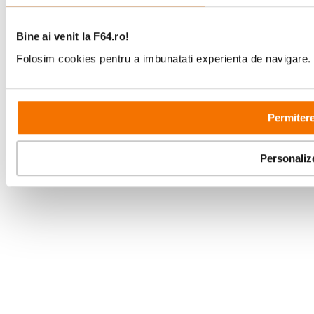
Bine ai venit la F64.ro!
Folosim cookies pentru a imbunatati experienta de navigare. P
Copyright © F64 2001 - 2026
Parteneri tehnologie:
Permitere
Personaliz