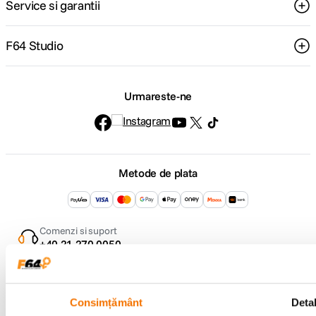
Service si garantii
F64 Studio
Urmareste-ne
Metode de plata
Comenzi si suport
+40 21 270 0050
Program de lucru
09:00 - 21:00
Showroom
Bd-ul Unirii 64, Bucuresti
Consimțământ
Detal