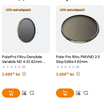
canon sx740 hs
-12% cod eclipsa12
-12% cod eclipsa12
5
.
lavaliera
6
.
card memorie
7
.
dji mic mini
8
.
dji osmo
PolarPro Filtru Densitate
Polar Pro filtru PMVND 2-5
9
.
Variabila ND 4-32 82mm
Stop Editia II 82mm
Black Mist Peter McKinnon
(0)
(0)
insta 360
10
.
Signature Edition II
1
.
499
lei
1
.
499
lei
99
99