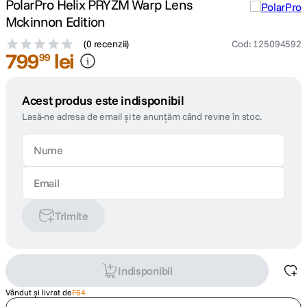
PolarPro Helix PRYZM Warp Lens
Mckinnon Edition
(
0 recenzii
)
Cod
:
125094592
799
lei
99
Acest produs este indisponibil
Lasă-ne adresa de email și te anunțăm când revine în stoc.
Trimite
Indisponibil
Vândut și livrat de
F64