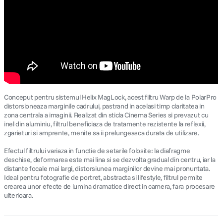
Conceput pentru sistemul Helix MagLock, acest filtru Warp de la PolarPro
distorsioneaza marginile cadrului, pastrand in acelasi timp claritatea in
zona centrala a imaginii. Realizat din sticla Cinema Series si prevazut cu
inel din aluminiu, filtrul beneficiaza de tratamente rezistente la reflexii,
zgarieturi si amprente, menite sa ii prelungeasca durata de utilizare.
Efectul filtrului variaza in functie de setarile folosite: la diafragme
deschise, deformarea este mai lina si se dezvolta gradual din centru, iar la
distante focale mai largi, distorsiunea marginilor devine mai pronuntata.
Ideal pentru fotografie de portret, abstracta si lifestyle, filtrul permite
crearea unor efecte de lumina dramatice direct in camera, fara procesare
ulterioara.