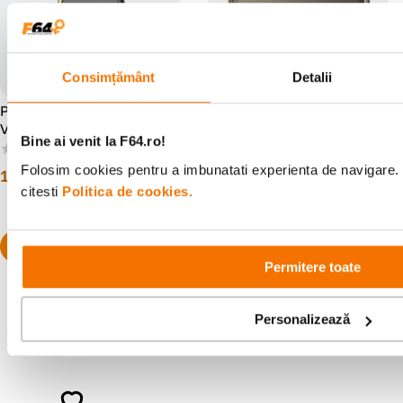
Consimțământ
Detalii
PolarPro Filtru Densitate
Polar Pro filtru PMVND 2-5
Variabila ND 4-32 82mm
Stop Editia II 82mm
Bine ai venit la F64.ro!
Black Mist Peter McKinnon
(0)
(0)
Signature Edition II
Folosim cookies pentru a imbunatati experienta de navigare. 
1
.
499
lei
1
.
499
lei
99
99
citesti
Politica de cookies.
Permitere toate
Personalizează
Alatura-te comunitatii creatorilor
Descopera inspiratie, recomandari utile,
ghiduri foto-video si oferte pregatite special