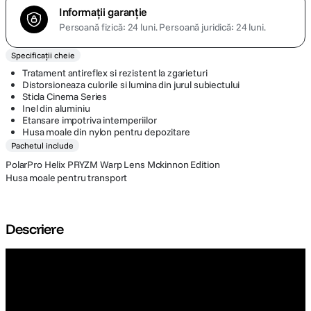
Informații garanție
Persoană fizică: 24 luni.
Persoană juridică: 24 luni.
Specificații cheie
Tratament antireflex si rezistent la zgarieturi
Distorsioneaza culorile si lumina din jurul subiectului
Sticla Cinema Series
Inel din aluminiu
Etansare impotriva intemperiilor
Husa moale din nylon pentru depozitare
Pachetul include
PolarPro Helix PRYZM Warp Lens Mckinnon Edition
Husa moale pentru transport
Descriere