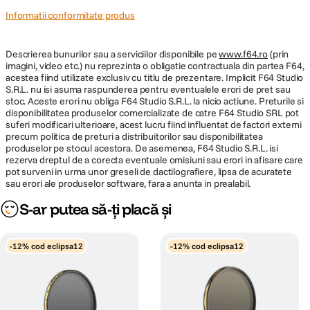
Informatii conformitate produs
Descrierea bunurilor sau a serviciilor disponibile pe
www.f64.ro
(prin
imagini, video etc.) nu reprezinta o obligatie contractuala din partea F64,
acestea fiind utilizate exclusiv cu titlu de prezentare. Implicit F64 Studio
S.R.L. nu isi asuma raspunderea pentru eventualele erori de pret sau
stoc. Aceste erori nu obliga F64 Studio S.R.L. la nicio actiune. Preturile si
disponibilitatea produselor comercializate de catre F64 Studio SRL pot
suferi modificari ulterioare, acest lucru fiind influentat de factori externi
precum politica de preturi a distribuitorilor sau disponibilitatea
produselor pe stocul acestora. De asemenea, F64 Studio S.R.L. isi
rezerva dreptul de a corecta eventuale omisiuni sau erori in afisare care
pot surveni in urma unor greseli de dactilografiere, lipsa de acuratete
sau erori ale produselor software, fara a anunta in prealabil.
S-ar putea să-ți placă și
-12% cod eclipsa12
-12% cod eclipsa12