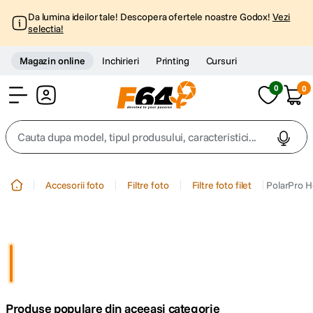
Da lumina ideilor tale! Descopera ofertele noastre Godox!
Vezi
selectia!
Magazin online
Inchirieri
Printing
Cursuri
0
0
Cont
Cauta dupa model, tipul produsului, caracteristici...
Top Cautari
Accesorii foto
Filtre foto
Filtre foto filet
PolarPro H
canon g7x
1
.
trepied
2
.
trepied telefon
3
.
Produse populare din aceeasi categorie
peak design
4
.