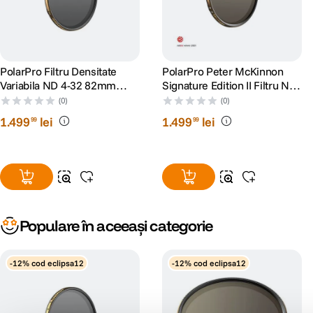
PolarPro Filtru Densitate
PolarPro Peter McKinnon
Variabila ND 4-32 82mm
Signature Edition II Filtru ND
Black Mist Peter McKinnon
Densitate Variabila ND 0.6-
(0)
(0)
Signature Edition II
1.5 95mm
1
.
499
lei
1
.
499
lei
99
99
Populare în aceeași categorie
-12% cod eclipsa12
-12% cod eclipsa12