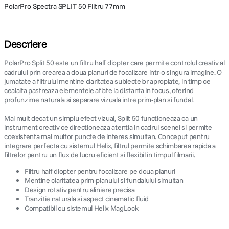
PolarPro Spectra SPLIT 50 Filtru 77mm
Descriere
PolarPro Split 50 este un filtru half diopter care permite controlul creativ al
cadrului prin crearea a doua planuri de focalizare intr-o singura imagine. O
jumatate a filtrului mentine claritatea subiectelor apropiate, in timp ce
cealalta pastreaza elementele aflate la distanta in focus, oferind
profunzime naturala si separare vizuala intre prim-plan si fundal.
Mai mult decat un simplu efect vizual, Split 50 functioneaza ca un
instrument creativ ce directioneaza atentia in cadrul scenei si permite
coexistenta mai multor puncte de interes simultan. Conceput pentru
integrare perfecta cu sistemul Helix, filtrul permite schimbarea rapida a
filtrelor pentru un flux de lucru eficient si flexibil in timpul filmarii.
Filtru half diopter pentru focalizare pe doua planuri
Mentine claritatea prim-planului si fundalului simultan
Design rotativ pentru aliniere precisa
Tranzitie naturala si aspect cinematic fluid
Compatibil cu sistemul Helix MagLock