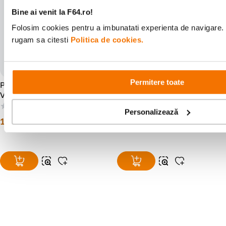
Bine ai venit la F64.ro!
Folosim cookies pentru a imbunatati experienta de navigare. P
rugam sa citesti
Politica de cookies.
Permitere toate
PolarPro Filtru Densitate
Polar Pro filtru PMVND 2-5
Variabila ND 4-32 82mm
Stop Editia II 82mm
Black Mist Peter McKinnon
(0)
(0)
Personalizează
Signature Edition II
1
.
499
lei
1
.
499
lei
99
99
Alatura-te comunitatii creatorilor