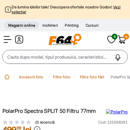
Da lumina ideilor tale! Descopera ofertele noastre Godox!
Vezi
selectia!
Magazin online
Inchirieri
Printing
Cursuri
0
0
Cont
Cauta dupa model, tipul produsului, caracteristici...
Top Cautari
Accesorii foto
Filtre foto
Filtre foto filet
PolarPro S
canon g7x
1
.
trepied
2
.
PolarPro Spectra SPLIT 50 Filtru 77mm
trepied telefon
3
.
(
0 recenzii
)
Cod
:
125098361
499
lei
99
peak design
4
.