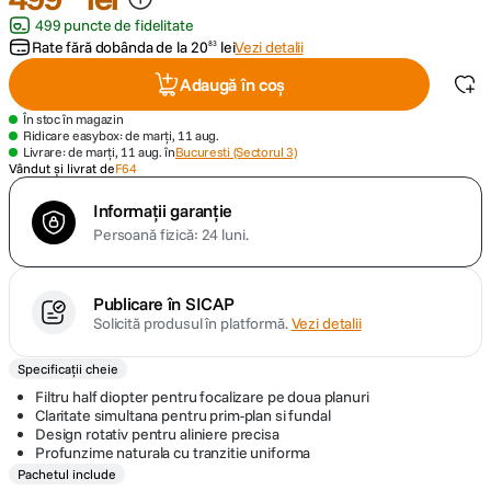
499 puncte de fidelitate
canon sx740 hs
Rate fără dobânda de la
20
lei
Vezi detalii
83
5
.
Adaugă în coș
lavaliera
6
.
În stoc în magazin
Ridicare easybox: de marți, 11 aug.
sony fx
Livrare: de marți, 11 aug. în
Bucuresti (Sectorul 3)
7
.
Vândut și livrat de
F64
card memorie
8
.
Informații garanție
Persoană fizică: 24 luni.
dji mic mini
9
.
Publicare în SICAP
dji osmo
10
.
Solicită produsul în platformă.
Vezi detalii
Specificații cheie
Filtru half diopter pentru focalizare pe doua planuri
Claritate simultana pentru prim-plan si fundal
Design rotativ pentru aliniere precisa
Profunzime naturala cu tranzitie uniforma
Pachetul include