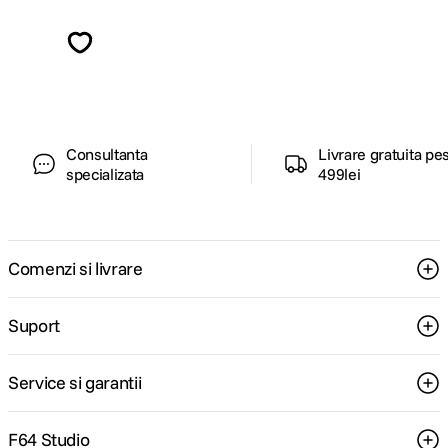
Descopera inspiratie, recomandari utile,
ghiduri foto-video si oferte pregatite special
pentru tine.
Consultanta
Livrare gratuita pe
specializata
499lei
Comenzi si livrare
Suport
Service si garantii
F64 Studio