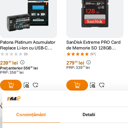
Patona Platinum Acumulator
SanDisk Extreme PRO Card
Replace Li-Ion cu USB-C
de Memorie SD 128GB
pentru Canon LP-E6NH si LP-
SDXC UHS-I Class 10 U3 V30
(0)
(87)
E6P 2600 mAh
+ 2 Ani RescuePRO Deluxe
239
lei
279
lei
90
00
PRP:
339
lei
90
Preț anterior:
356
lei
00
PRP:
356
lei
00
Populare în aceeași categorie
Consimțământ
Detalii
-12% cod eclipsa12
-12% cod eclipsa12