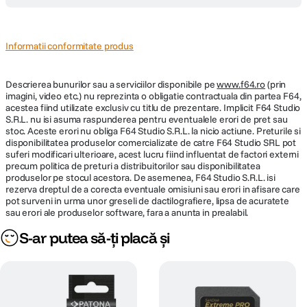
Informatii conformitate produs
Descrierea bunurilor sau a serviciilor disponibile pe
www.f64.ro
(prin
imagini, video etc.) nu reprezinta o obligatie contractuala din partea F64,
acestea fiind utilizate exclusiv cu titlu de prezentare. Implicit F64 Studio
S.R.L. nu isi asuma raspunderea pentru eventualele erori de pret sau
stoc. Aceste erori nu obliga F64 Studio S.R.L. la nicio actiune. Preturile si
disponibilitatea produselor comercializate de catre F64 Studio SRL pot
suferi modificari ulterioare, acest lucru fiind influentat de factori externi
precum politica de preturi a distribuitorilor sau disponibilitatea
produselor pe stocul acestora. De asemenea, F64 Studio S.R.L. isi
rezerva dreptul de a corecta eventuale omisiuni sau erori in afisare care
pot surveni in urma unor greseli de dactilografiere, lipsa de acuratete
sau erori ale produselor software, fara a anunta in prealabil.
S-ar putea să-ți placă și