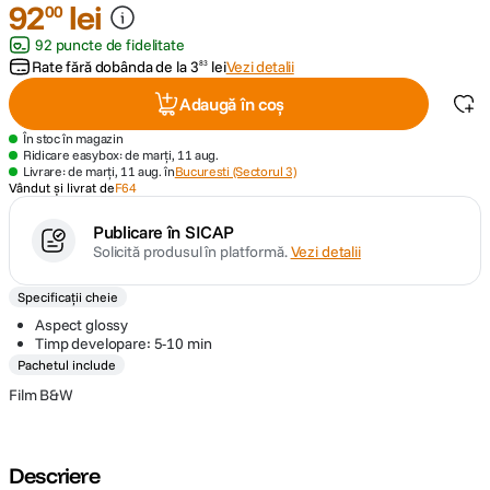
92
lei
00
92 puncte de fidelitate
canon sx740 hs
5
.
Rate fără dobânda de la
3
lei
Vezi detalii
83
lavaliera
6
.
Adaugă în coș
În stoc în magazin
sony fx
7
.
Ridicare easybox: de marți, 11 aug.
Livrare: de marți, 11 aug. în
Bucuresti (Sectorul 3)
Vândut și livrat de
F64
card memorie
8
.
Publicare în SICAP
Solicită produsul în platformă.
Vezi detalii
dji mic mini
9
.
Specificații cheie
dji osmo
10
.
Aspect glossy
Timp developare: 5-10 min
Pachetul include
Film B&W
Descriere