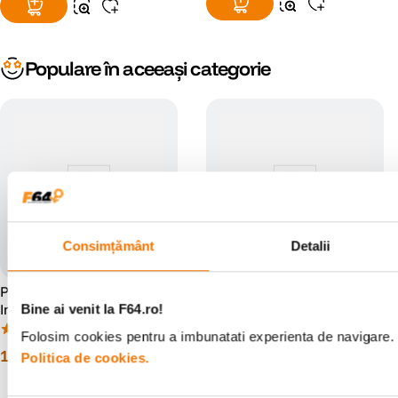
Populare în aceeași categorie
Consimțământ
Detalii
Polaroid Originals 600 Film
Polaroid Originals 600 Film
Instant Color
Instant Color x 40 Fotografii
Bine ai venit la F64.ro!
(18)
(8)
Folosim cookies pentru a imbunatati experienta de navigare. P
101
lei
457
lei
00
00
Politica de cookies.