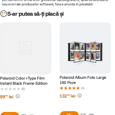
sau erori ale produselor software, fara a anunta in prealabil.
S-ar putea să-ți placă și
Polaroid Album Foto Large
Polaroid Color i-Type Film
160 Poze
Instant Black Frame Edition
(1)
(0)
132
lei
00
99
lei
00