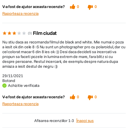
V-a fost de ajutor aceasta recenzie?
0
0
Raporteaza recenzia
Film ciudat
3
Nu stiu daca as recomanda filmul de black and white. Mie numai o poza
a iesit ok din cele 8 :S Nu sunt un photographer pro cu polaroidul, dar cu
cel colorat macar 6 din 8 ies ok :)) Desi daca decideti sa incercati va
propun sa faceti pozele in lumina extrem de mare, fara blitz si cu
despre persoane. Restul incercarii, de exemplu despre natura dupa
amiaza a iesit destul de negru :))
29/11/2021
Botond
Achizitie verificata
V-a fost de ajutor aceasta recenzie?
0
0
Raporteaza recenzia
afisarea recenziilor
1-3
Înapoi sus