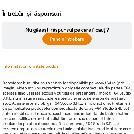
Întrebări și răspunsuri
Nu găsești răspunsul pe care îl cauți?
Pune o întrebare
Informatii conformitate produs
Descrierea bunurilor sau a serviciilor disponibile pe
www.f64.ro
(prin
imagini, video etc.) nu reprezinta o obligatie contractuala din partea F64,
acestea fiind utilizate exclusiv cu titlu de prezentare. Implicit F64 Studio
S.R.L. nu isi asuma raspunderea pentru eventualele erori de pret sau
stoc. Aceste erori nu obliga F64 Studio S.R.L. la nicio actiune. Preturile si
disponibilitatea produselor comercializate de catre F64 Studio SRL pot
suferi modificari ulterioare, acest lucru fiind influentat de factori externi
precum politica de preturi a distribuitorilor sau disponibilitatea
produselor pe stocul acestora. De asemenea, F64 Studio S.R.L. isi
rezerva dreptul de a corecta eventuale omisiuni sau erori in afisare care
pot surveni in urma unor greseli de dactilografiere, lipsa de acuratete