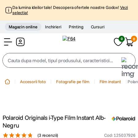
Da lumina ideilor tale! Descopera ofertele noastre Godox!
Vezi
selectia!
Magazin online
Inchirieri
Printing
Cursuri
0
0
Cont
Cauta dupa model, tipul produsului, caracteristici...
Top Cautari
Accesorii foto
Fotografie pe film
Film instant
Polar
canon g7x
1
.
trepied
2
.
Polaroid Originals i-Type Film Instant Alb-
trepied telefon
3
.
Negru
(
3 recenzii
)
Cod
:
125037926
peak design
4
.