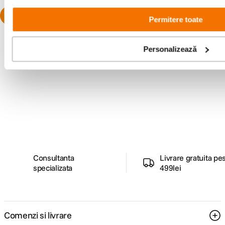
Permitere toate
Personalizează
Alatura-te comunitatii creatorilor
Descopera inspiratie, recomandari utile,
ghiduri foto-video si oferte pregatite special
pentru tine.
Consultanta
Livrare gratuita pe
specializata
499lei
Comenzi si livrare