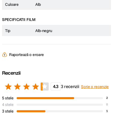
Culoare
Alb
SPECIFICATII FILM
Tip
Alb-negru
Raportează o eroare
Recenzii
4.3
3 recenzii
Scrie o recenzie
5 stele
2
4 stele
0
3 stele
1