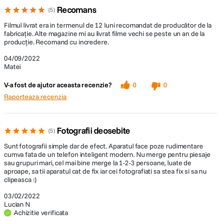
Recomans
5
Filmul livrat era in termenul de 12 luni recomandat de producător de la
fabricație. Alte magazine mi au livrat filme vechi se peste un an de la
producție. Recomand cu incredere.
04/09/2022
Matei
V-a fost de ajutor aceasta recenzie?
0
0
Raporteaza recenzia
Fotografii deosebite
5
Sunt fotografii simple dar de efect. Aparatul face poze rudimentare
cumva fata de un telefon inteligent modern. Nu merge pentru piesaje
sau grupuri mari, cel mai bine merge la 1-2-3 persoane, luate de
aproape, sa tii aparatul cat de fix iar cei fotografiati sa stea fix si sa nu
clipeasca :)
03/02/2022
Lucian N
Achizitie verificata