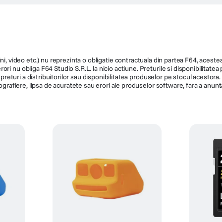
ni, video etc.) nu reprezinta o obligatie contractuala din partea F64, acestea 
ri nu obliga F64 Studio S.R.L. la nicio actiune. Preturile si disponibilitate
de preturi a distribuitorilor sau disponibilitatea produselor pe stocul acesto
ografiere, lipsa de acuratete sau erori ale produselor software, fara a anunta