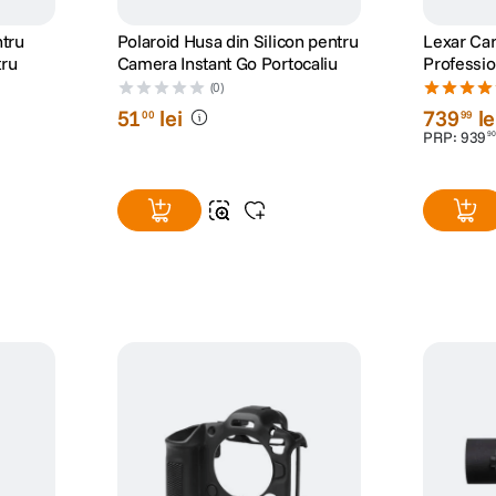
ntru
Polaroid Husa din Silicon pentru
Lexar Ca
tru
Camera Instant Go Portocaliu
Professio
256GB V6
(0)
51
lei
739
le
00
99
PRP:
939
90