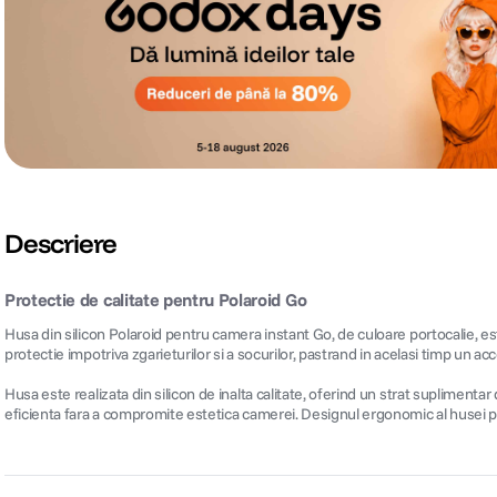
Descriere
Protectie de calitate pentru Polaroid Go
Husa din silicon Polaroid pentru camera instant Go, de culoare portocalie, e
protectie impotriva zgarieturilor si a socurilor, pastrand in acelasi timp un acce
Husa este realizata din silicon de inalta calitate, oferind un strat suplimentar 
eficienta fara a compromite estetica camerei. Designul ergonomic al husei pe