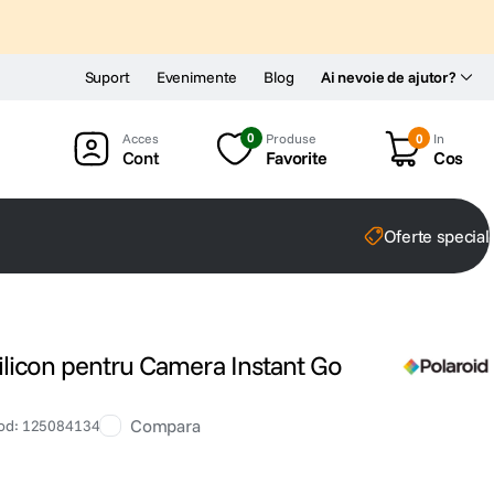
Suport
Evenimente
Blog
Ai nevoie de ajutor?
0
Produse
0
In
Cont
Favorite
Cos
Oferte special
ilicon pentru Camera Instant Go
Compara
od
:
125084134