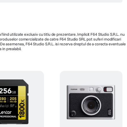
fiind utilizate exclusiv cu titlu de prezentare. Implicit F64 Studio S.R.L. nu
a produselor comercializate de catre F64 Studio SRL pot suferi modificari
ra. De asemenea, F64 Studio S.R.L. isi rezerva dreptul de a corecta eventuale
 in prealabil.