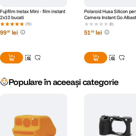
Fujifilm Instax Mini - film instant
Polaroid Husa Silicon pe
2x10 bucati
Camera Instant Go Albas
(70)
(0)
99
lei
51
lei
00
00
Populare în aceeași categorie