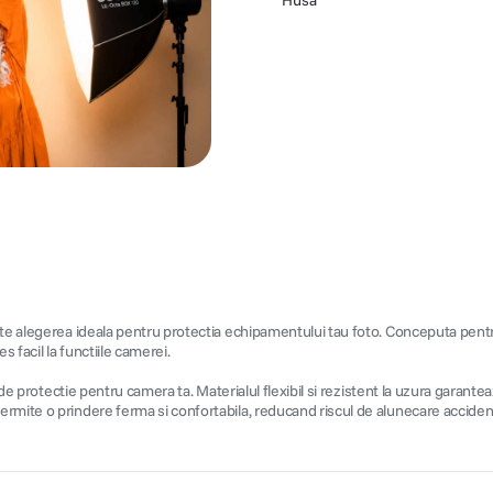
Husa
ste alegerea ideala pentru protectia echipamentului tau foto. Conceputa pentr
s facil la functiile camerei.
de protectie pentru camera ta. Materialul flexibil si rezistent la uzura garanteaza
rmite o prindere ferma si confortabila, reducand riscul de alunecare acciden