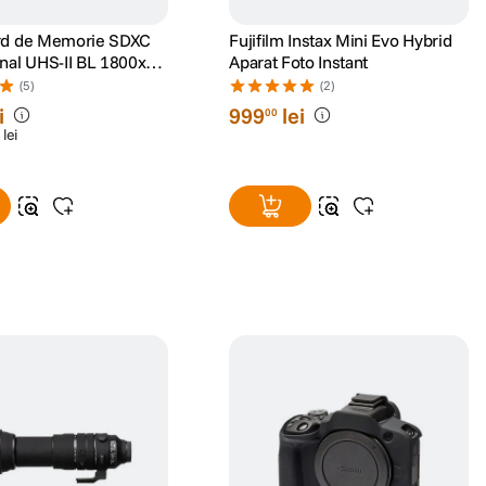
rd de Memorie SDXC
Fujifilm Instax Mini Evo Hybrid
nal UHS-II BL 1800x
Aparat Foto Instant
0 Gold
(5)
(2)
i
999
lei
00
lei