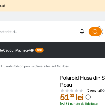
tia!
istici...
te
Cadouri
Pachete
VIP
d Husa din Silicon pentru Camera Instant Go Rosu
Polaroid Husa din S
Rosu
(
0 recenzii
)
C
51
lei
00
51 puncte de fidelitate