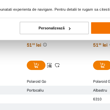
natati experienta de navigare. Pentru detalii te rugam sa citest
on pentru
Polaroid Husa din Silicon pentru
Polaroid H
Personalizează
u
Camera Instant Go Portocaliu
Camera In
(0)
51
lei
51
lei
00
00
Polaroid Go
Polaroid 
Portocaliu
Albastru
6310