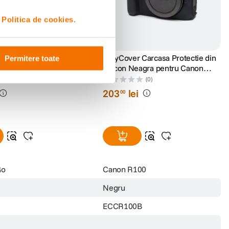
i
Politica de cookies.
usa Silicon pentru
EasyCover Carcasa Protectie din
Permitere toate
stant Go Albastru
Silicon Neagra pentru Canon
R100
(0)
(0)
203
lei
00
Go
Canon R100
Negru
ECCR100B