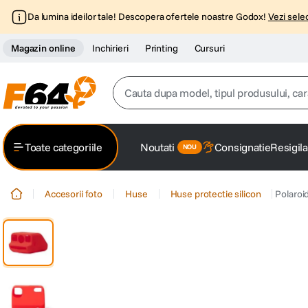
Da lumina ideilor tale! Descopera ofertele noastre Godox!
Vezi selec
Magazin online
Inchirieri
Printing
Cursuri
Cauta dupa model, tipul produsului, caracter
Top Cautari
Toate categoriile
Noutati
Consignatie
Resigila
canon g7x
1
.
Accesorii foto
Huse
Huse protectie silicon
Polaroi
trepied
2
.
trepied telefon
3
.
peak design
4
.
canon sx740 hs
5
.