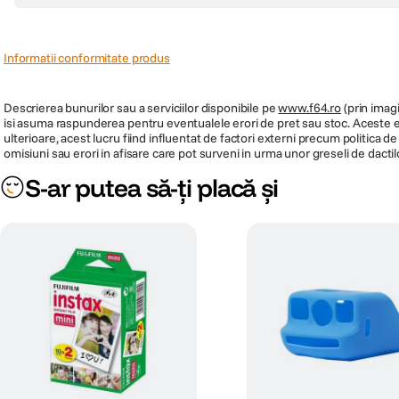
Informatii conformitate produs
Descrierea bunurilor sau a serviciilor disponibile pe
www.f64.ro
(prin imagi
isi asuma raspunderea pentru eventualele erori de pret sau stoc. Aceste ero
ulterioare, acest lucru fiind influentat de factori externi precum politica 
omisiuni sau erori in afisare care pot surveni in urma unor greseli de dactil
S-ar putea să-ți placă și