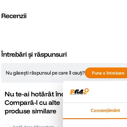
Recenzii
Întrebări și răspunsuri
Nu găsești răspunsul pe care îl cauți?
Pune o întrebare
Nu te-ai hotărât încă?
Compară-l cu alte
produse similare
Consimțământ