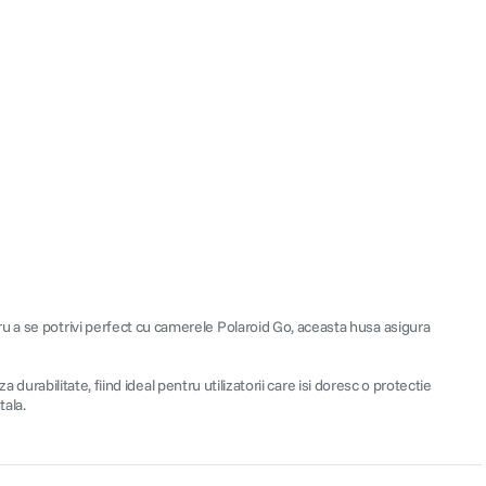
u a se potrivi perfect cu camerele Polaroid Go, aceasta husa asigura
 durabilitate, fiind ideal pentru utilizatorii care isi doresc o protectie
tala.