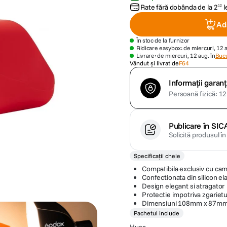
Rate fără dobânda de la
2
l
12
Ad
În stoc de la furnizor
Ridicare easybox: de miercuri, 12 
Livrare: de miercuri, 12 aug. în
Bucu
Vândut și livrat de
F64
Informații garanț
Persoană fizică: 12 
Publicare în SIC
Solicită produsul î
Specificații cheie
Compatibila exclusiv cu ca
Confectionata din silicon ela
Design elegant si atragator
Protectie impotriva zgarietur
Dimensiuni 108mm x 87m
Pachetul include