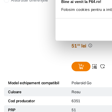
Arată doar diferențele
Bine ai venit la F64.ro!
Folosim cookies pentru a imbu
Polaroid Husa din Silic
Camera Instant Go Ros
(0)
51
lei
00
Model echipament compatibil
Polaroid Go
Culoare
Rosu
Cod producator
6351
PRP
51