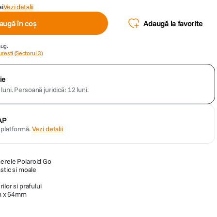
ei
Vezi detalii
augă în coș
Adaugă la favorite
aug.
resti (Sectorul 3)
ie
luni.
Persoană juridică: 12 luni.
AP
n platformă.
Vezi detalii
merele Polaroid Go
stic si moale
ilor si prafului
m x 64mm