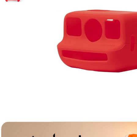
lavaliera
6
.
card memorie
7
.
dji mic mini
8
.
dji osmo
9
.
insta 360
10
.