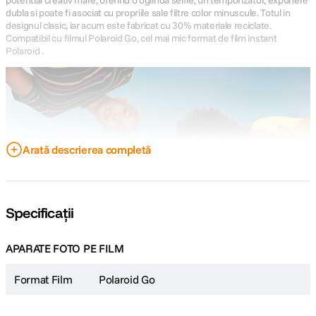
potential creativ mare, oferind o oglinda selfie, un temporizator, expunere
dubla si poate fi asociat cu propriile sale filtre color minuscule. Totul in
designul clasic, iar acum este fabricat cu 30% materiale reciclate.
Compatibil cu filmul Polaroid Go, cel mai mic format de film instant
Polaroid .
Arată descrierea completă
Specificații
APARATE FOTO PE FILM
Format Film
Polaroid Go
Caracteristici
Aparat foto cu film instant ultracompact
Stil retro clasic