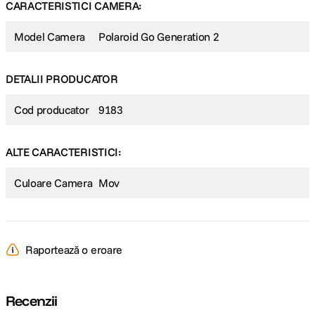
CARACTERISTICI CAMERA:
Accepta filmul instant Polaroid GO
Temporizator si mod de expunere dubla
Compatibil cu filtrele Polaroid Go
Model Camera
Polaroid Go Generation 2
Flash incorporat
Vizor optic
Baterie interna reincarcabila
DETALII PRODUCATOR
Cod producator
9183
ALTE CARACTERISTICI:
Culoare Camera
Mov
Raportează o eroare
Recenzii