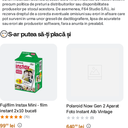
precum politica de preturi a distribuitorilor sau disponibilitatea
produselor pe stocul acestora. De asemenea, F64 Studio S.R.L. isi
rezerva dreptul de a corecta eventuale omisiuni sau erori in afisare care
pot surveni in urma unor greseli de dactilografiere, lipsa de acuratete
sau erori ale produselor software, fara a anunta in prealabil.
S-ar putea să-ți placă și
Fujifilm Instax Mini - film
Polaroid Now Gen 2 Aparat
instant 2x10 bucati
Foto Instant Alb Vintage
(70)
(0)
99
lei
00
640
lei
00