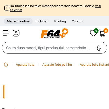
Da lumina ideilor tale! Descopera ofertele noastre Godox!
Vezi
selectia!
Magazin online
Inchirieri
Printing
Cursuri
0
0
Cont
Cauta dupa model, tipul produsului, caracteristici...
Top Cautari
Aparate foto
Aparate foto pe film
Aparate foto instan
canon g7x
1
.
trepied
2
.
trepied telefon
3
.
peak design
4
.