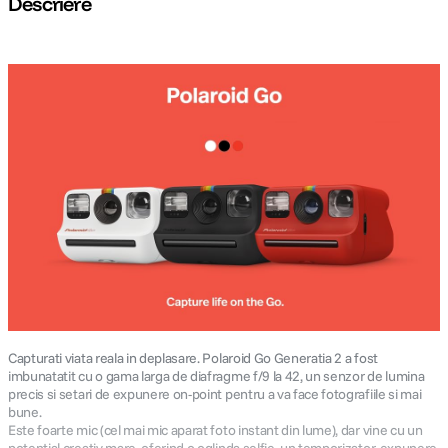
Descriere
lavaliera
5
.
canon sx740 hs
6
.
card memorie
7
.
sony fx
8
.
dji mic mini
9
.
dji osmo pocket 4
10
.
Capturati viata reala in deplasare. Polaroid Go Generatia 2 a fost
imbunatatit cu o gama larga de diafragme f/9 la 42, un senzor de lumina
precis si setari de expunere on-point pentru a va face fotografiile si mai
bune.
Este foarte mic (cel mai mic aparat foto instant din lume), dar vine cu un