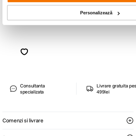
Personalizează
Alatura-te comunitatii creatorilor
Descopera inspiratie, recomandari utile,
ghiduri foto-video si oferte pregatite special
pentru tine.
Consultanta
Livrare gratuita pe
specializata
499lei
Comenzi si livrare