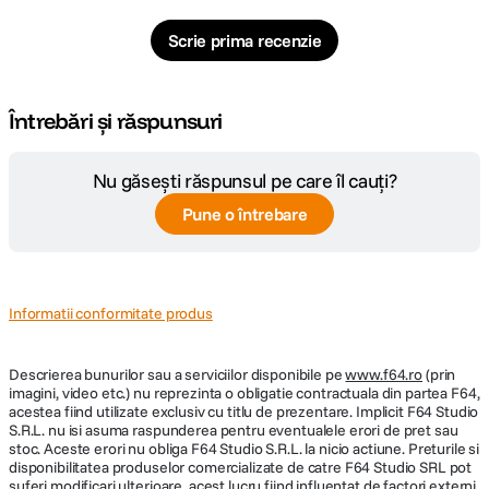
Scrie prima recenzie
Întrebări și răspunsuri
Nu găsești răspunsul pe care îl cauți?
Pune o întrebare
Informatii conformitate produs
Descrierea bunurilor sau a serviciilor disponibile pe
www.f64.ro
(prin
imagini, video etc.) nu reprezinta o obligatie contractuala din partea F64,
acestea fiind utilizate exclusiv cu titlu de prezentare. Implicit F64 Studio
S.R.L. nu isi asuma raspunderea pentru eventualele erori de pret sau
stoc. Aceste erori nu obliga F64 Studio S.R.L. la nicio actiune. Preturile si
disponibilitatea produselor comercializate de catre F64 Studio SRL pot
suferi modificari ulterioare, acest lucru fiind influentat de factori externi