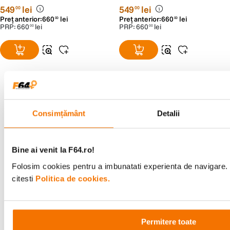
549
lei
549
lei
00
00
Preț anterior:
660
lei
Preț anterior:
660
lei
00
00
PRP:
660
lei
PRP:
660
lei
00
00
Consimțământ
Detalii
Bine ai venit la F64.ro!
Folosim cookies pentru a imbunatati experienta de navigare. 
citesti
Politica de cookies.
Permitere toate