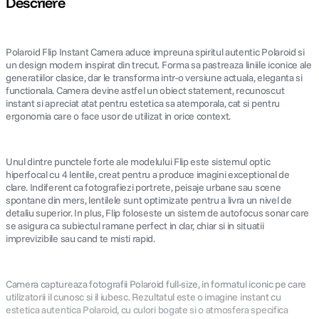
Descriere
canon sx740 hs
5
.
Polaroid Flip Instant Camera aduce impreuna spiritul autentic Polaroid si
lavaliera
un design modern inspirat din trecut. Forma sa pastreaza liniile iconice ale
6
.
generatiilor clasice, dar le transforma intr-o versiune actuala, eleganta si
functionala. Camera devine astfel un obiect statement, recunoscut
card memorie
7
.
instant si apreciat atat pentru estetica sa atemporala, cat si pentru
ergonomia care o face usor de utilizat in orice context.
dji mic mini
8
.
Unul dintre punctele forte ale modelului Flip este sistemul optic
dji osmo
9
.
hiperfocal cu 4 lentile, creat pentru a produce imagini exceptional de
clare. Indiferent ca fotografiezi portrete, peisaje urbane sau scene
spontane din mers, lentilele sunt optimizate pentru a livra un nivel de
insta 360
10
.
detaliu superior. In plus, Flip foloseste un sistem de autofocus sonar care
se asigura ca subiectul ramane perfect in clar, chiar si in situatii
imprevizibile sau cand te misti rapid.
Camera captureaza fotografii Polaroid full-size, in formatul iconic pe care
utilizatorii il cunosc si il iubesc. Rezultatul este o imagine instant cu
estetica autentica Polaroid, cu culori bogate si o atmosfera specifica