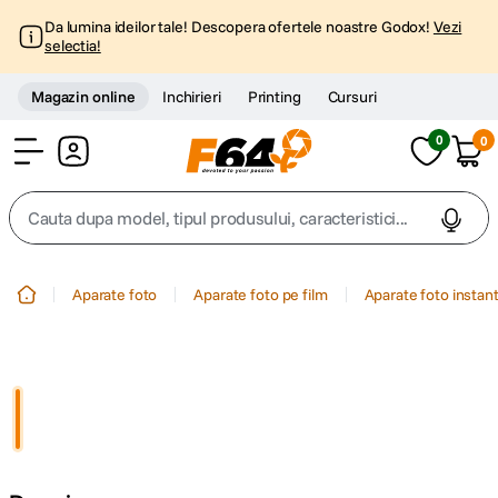
Da lumina ideilor tale! Descopera ofertele noastre Godox!
Vezi
selectia!
Magazin online
Inchirieri
Printing
Cursuri
0
0
Cont
Cauta dupa model, tipul produsului, caracteristici...
Top Cautari
Aparate foto
Aparate foto pe film
Aparate foto instan
canon g7x
1
.
trepied
2
.
trepied telefon
3
.
peak design
4
.