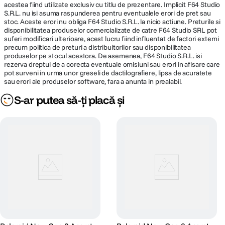
acestea fiind utilizate exclusiv cu titlu de prezentare. Implicit F64 Studio
DIMENSIUNE / GREUTATE:
S.R.L. nu isi asuma raspunderea pentru eventualele erori de pret sau
Capac deschis: 163.5 x 117.2 x 121.6 mm (6.44" x 4.61" x 4.79")
stoc. Aceste erori nu obliga F64 Studio S.R.L. la nicio actiune. Preturile si
Dimensiuni
163.5 x 117.2 x 89.7mm
disponibilitatea produselor comercializate de catre F64 Studio SRL pot
Greutate: 648 g (22.86 oz)
suferi modificari ulterioare, acest lucru fiind influentat de factori externi
precum politica de preturi a distribuitorilor sau disponibilitatea
Conectivitate
Greutate
648 gr
produselor pe stocul acestora. De asemenea, F64 Studio S.R.L. isi
rezerva dreptul de a corecta eventuale omisiuni sau erori in afisare care
Bluetooth
pot surveni in urma unor greseli de dactilografiere, lipsa de acuratete
sau erori ale produselor software, fara a anunta in prealabil.
Control complet de la distanta prin aplicatia Polaroid
S-ar putea să-ți placă și
Baterie
Baterie lithium-ion polymer soft-pack
Carcasa exterioara
Materiale: ABS, PC, PMMA, Mylar PET
Lentile
Structura cu doua lentile si 4 zone
Zona 1: 0.4 m – 0.77 m (cel mai bun focus la 0.65 m)
Zona 2: 0.77 m – 1.03 m