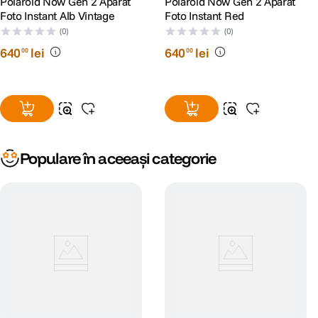
Polaroid Now Gen 2 Aparat
Polaroid Now Gen 2 Aparat
Foto Instant Alb Vintage
Foto Instant Red
Zona 3: 1.03 m – 1.68 m
(0)
(0)
Zona 4: 1.68 m – infinit
640
lei
640
lei
00
00
Sistem optic hiperfocal cu comutare automata
Camp vizual
Orizontal: 39.4°
Vertical: 40.8°
Populare în aceeași categorie