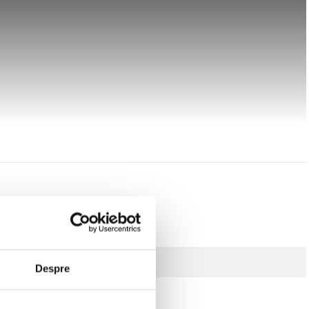
Despre
e ramane permanent pe obiectiv pentru orice tip de filmare sau fotografie.
ata si precisa. Filtrul black mist cu intensitate 1/2 adauga o estompare