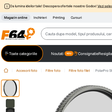
Da lumina ideilor tale! Descopera ofertele noastre Godox!
Vezi selec
Magazin online
Inchirieri
Printing
Cursuri
Cauta dupa model, tipul produsului, caracter
Top Cautari
Toate categoriile
Noutati
Consignatie
Resigila
canon g7x
1
.
Accesorii foto
Filtre foto
Filtre foto filet
PolarPro S
trepied
2
.
trepied telefon
3
.
peak design
4
.
canon sx740 hs
5
.