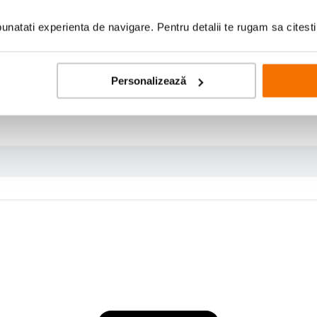
a pentru identificare rapida, iar sticla este tratata cu 16 straturi de acoperire
uland stilul fotografului Garrett King.
natati experienta de navigare. Pentru detalii te rugam sa citest
mai stilizat, cu un efect mai pronuntat, care reproduce vizual un look asemanat
ta
Personalizează