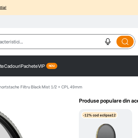
tia!
istici...
te
Cadouri
Pachete
VIP
hortstache Filtru Black Mist 1/2 + CPL 49mm
Produse populare din ac
-12% cod eclipsa12