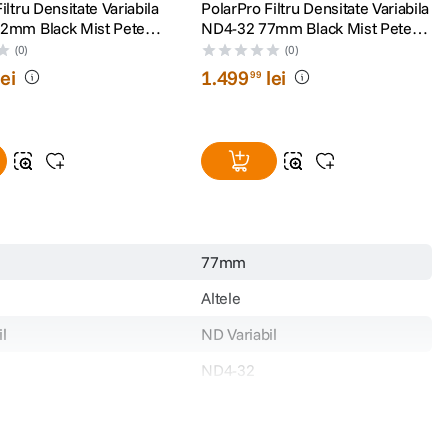
iltru Densitate Variabila
PolarPro Filtru Densitate Variabila
2mm Black Mist Peter
ND4-32 77mm Black Mist Peter
Signature Edition II
McKinnon Edition II
(0)
(0)
lei
1
.
499
lei
99
77mm
Altele
l
ND Variabil
ND4-32
ND-MST
PP-77-2-5-VND-MST
1499.990