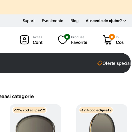
Suport
Evenimente
Blog
Ai nevoie de ajutor?
0
Produse
0
In
Cont
Favorite
Cos
Oferte special
eeasi categorie
-12% cod eclipsa12
-12% cod eclipsa12