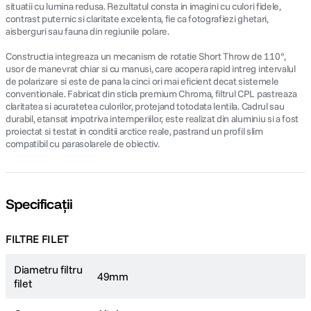
situatii cu lumina redusa. Rezultatul consta in imagini cu culori fidele,
contrast puternic si claritate excelenta, fie ca fotografiezi ghetari,
aisberguri sau fauna din regiunile polare.
Constructia integreaza un mecanism de rotatie Short Throw de 110°,
usor de manevrat chiar si cu manusi, care acopera rapid intreg intervalul
de polarizare si este de pana la cinci ori mai eficient decat sistemele
conventionale. Fabricat din sticla premium Chroma, filtrul CPL pastreaza
claritatea si acuratetea culorilor, protejand totodata lentila. Cadrul sau
durabil, etansat impotriva intemperiilor, este realizat din aluminiu si a fost
proiectat si testat in conditii arctice reale, pastrand un profil slim
compatibil cu parasolarele de obiectiv.
Specificații
FILTRE FILET
Diametru filtru
49mm
filet