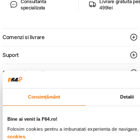
Consultanta
Livrare gratuita pe
specializata
499lei
Comenzi si livrare
Suport
Service si garantii
F64 Studio
Consimțământ
Detalii
Urmareste-ne
Bine ai venit la F64.ro!
Folosim cookies pentru a imbunatati experienta de navigare. P
cookies.