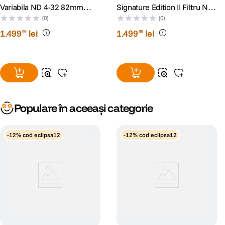
Variabila ND 4-32 82mm
Signature Edition II Filtru ND
Black Mist Peter McKinnon
Densitate Variabila ND 0.6-
(0)
(0)
Signature Edition II
1.5 95mm
1
.
499
lei
1
.
499
lei
99
99
Populare în aceeași categorie
-12% cod eclipsa12
-12% cod eclipsa12