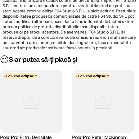
acestea fiind utilizate exclusiv cu titlu de prezentare. Implicit F64 Studio
S.R.L. nu isi asuma raspunderea pentru eventualele erori de pret sau
stoc. Aceste erori nu obliga F64 Studio S.R.L. la nicio actiune. Preturile si
disponibilitatea produselor comercializate de catre F64 Studio SRL pot
suferi modificari ulterioare, acest lucru fiind influentat de factori externi
precum politica de preturi a distribuitorilor sau disponibilitatea
produselor pe stocul acestora. De asemenea, F64 Studio S.R.L. isi
rezerva dreptul de a corecta eventuale omisiuni sau erori in afisare care
pot surveni in urma unor greseli de dactilografiere, lipsa de acuratete
sau erori ale produselor software, fara a anunta in prealabil.
S-ar putea să-ți placă și
-12% cod eclipsa12
-12% cod eclipsa12
PolarPro Filtru Densitate
PolarPro Peter McKinnon