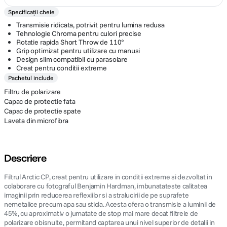
Specificații cheie
Transmisie ridicata, potrivit pentru lumina redusa
Tehnologie Chroma pentru culori precise
Rotatie rapida Short Throw de 110°
Grip optimizat pentru utilizare cu manusi
Design slim compatibil cu parasolare
Creat pentru conditii extreme
Pachetul include
Filtru de polarizare
Capac de protectie fata
Capac de protectie spate
Laveta din microfibra
Descriere
Filtrul Arctic CP, creat pentru utilizare in conditii extreme si dezvoltat in
colaborare cu fotograful Benjamin Hardman, imbunatateste calitatea
imaginii prin reducerea reflexiilor si a stralucirii de pe suprafete
nemetalice precum apa sau sticla. Acesta ofera o transmisie a luminii de
45%, cu aproximativ o jumatate de stop mai mare decat filtrele de
polarizare obisnuite, permitand captarea unui nivel superior de detalii in