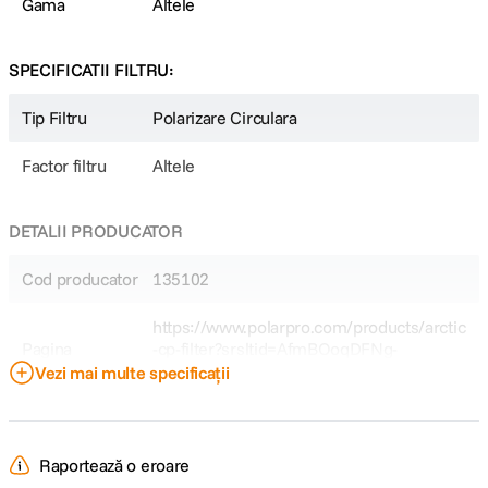
Gama
Altele
SPECIFICATII FILTRU:
Tip Filtru
Polarizare Circulara
Factor filtru
Altele
DETALII PRODUCATOR
Cod producator
135102
https://www.polarpro.com/products/arctic
Pagina
-cp-filter?srsltid=AfmBOoqDFNg-
producator
3JbSnMPAZiKs5Nd5ElOw_kEnPdyx_viTS
Vezi mai multe specificații
_SttE1zqW7n
Raportează o eroare