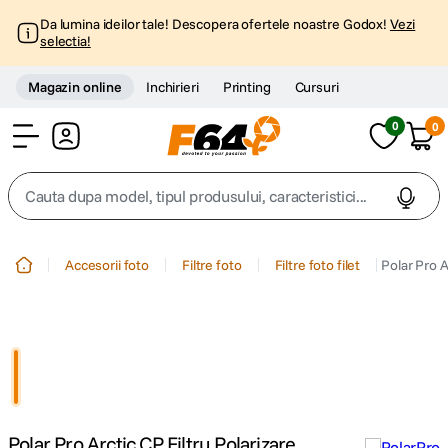
Da lumina ideilor tale! Descopera ofertele noastre Godox!
Vezi
selectia!
Magazin online
Inchirieri
Printing
Cursuri
0
0
Cont
Cauta dupa model, tipul produsului, caracteristici...
Top Cautari
Accesorii foto
Filtre foto
Filtre foto filet
Polar Pro 
canon g7x
1
.
trepied
2
.
trepied telefon
3
.
Polar Pro Arctic CP Filtru Polarizare
peak design
4
.