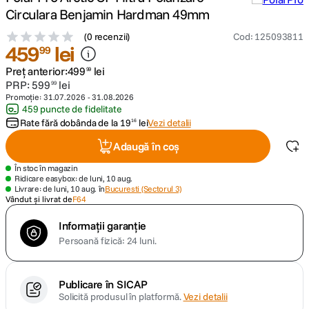
Circulara Benjamin Hardman 49mm
lavaliera
5
.
(
0 recenzii
)
Cod
:
125093811
459
lei
99
canon sx740 hs
6
.
Preț anterior:
499
lei
99
PRP:
599
lei
99
card memorie
7
.
Promoție:
31.07.2026
-
31.08.2026
459 puncte de fidelitate
Rate fără dobânda de la
19
lei
Vezi detalii
16
sony fx
8
.
Adaugă în coș
dji mic mini
9
.
În stoc în magazin
Ridicare easybox: de luni, 10 aug.
Livrare: de luni, 10 aug. în
Bucuresti (Sectorul 3)
dji osmo pocket 4
10
.
Vândut și livrat de
F64
Informații garanție
Persoană fizică: 24 luni.
Publicare în SICAP
Solicită produsul în platformă.
Vezi detalii