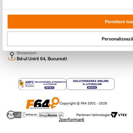
Metode de plata
Permitere toa
Comenzi si suport
+40 21 270 0050
Personalizeaz
Program de lucru
09:00 - 21:00
Showroom
Bd-ul Unirii 64, Bucuresti
Copyright © F64 2001 - 2026
Parteneri tehnologie: