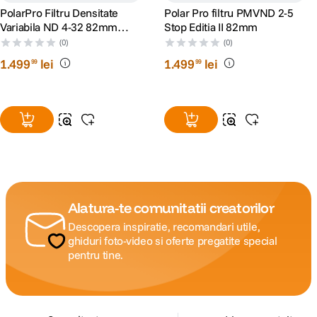
PolarPro Filtru Densitate
Polar Pro filtru PMVND 2-5
Variabila ND 4-32 82mm
Stop Editia II 82mm
Black Mist Peter McKinnon
(0)
(0)
Signature Edition II
1
.
499
lei
1
.
499
lei
99
99
Alatura-te comunitatii creatorilor
Descopera inspiratie, recomandari utile,
ghiduri foto-video si oferte pregatite special
pentru tine.