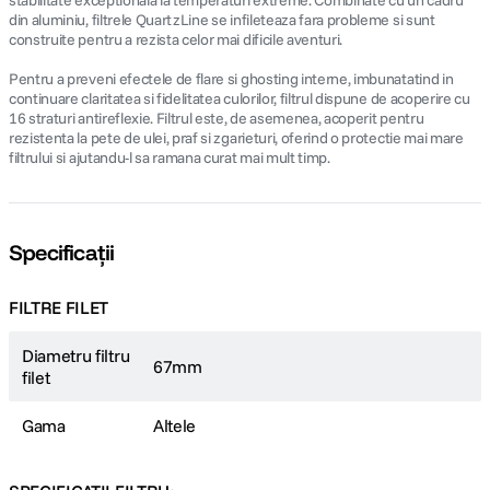
stabilitate exceptionala la temperaturi extreme. Combinate cu un cadru
din aluminiu, filtrele QuartzLine se infileteaza fara probleme si sunt
construite pentru a rezista celor mai dificile aventuri.
Pentru a preveni efectele de flare si ghosting interne, imbunatatind in
continuare claritatea si fidelitatea culorilor, filtrul dispune de acoperire cu
16 straturi antireflexie. Filtrul este, de asemenea, acoperit pentru
rezistenta la pete de ulei, praf si zgarieturi, oferind o protectie mai mare
filtrului si ajutandu-l sa ramana curat mai mult timp.
Specificații
FILTRE FILET
Diametru filtru
67mm
filet
Gama
Altele