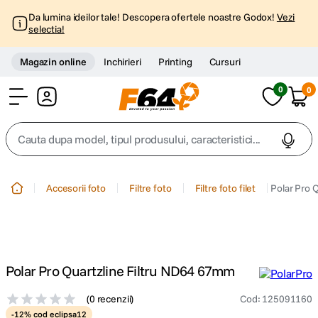
Da lumina ideilor tale! Descopera ofertele noastre Godox!
Vezi
selectia!
Magazin online
Inchirieri
Printing
Cursuri
0
0
Cont
Cauta dupa model, tipul produsului, caracteristici...
Top Cautari
Accesorii foto
Filtre foto
Filtre foto filet
Polar Pro 
canon g7x
1
.
trepied
2
.
Polar Pro Quartzline Filtru ND64 67mm
trepied telefon
3
.
(
0 recenzii
)
Cod
:
125091160
peak design
-12% cod eclipsa12
4
.