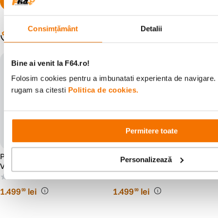
Consimțământ
Detalii
Populare în aceeași categorie
-12% cod eclipsa12
-12% cod eclipsa12
Bine ai venit la F64.ro!
Folosim cookies pentru a imbunatati experienta de navigare. P
rugam sa citesti
Politica de cookies.
Permitere toate
PolarPro Filtru Densitate
Polar Pro filtru PMVND 2-5
Personalizează
Variabila ND 4-32 82mm
Stop Editia II 82mm
Black Mist Peter McKinnon
(0)
(0)
Signature Edition II
1
.
499
lei
1
.
499
lei
99
99