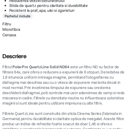
o notificare prealabila.
Reducerea vitezei obturatorului
Sticla de quartz pentru claritate si durabilitate
Rezistent la praf, apa, ulei si zgarieturi
Pachetul include
Filtru
Microfibra
Carcasa
Descriere
Filtrul
PolarPro QuartzLine Solid ND64
este un filtru ND cu factor de
filtrare 64x, care ofera o reducere a expunerii de 6 stopuri. Densitatea de
1.8 intuneca uniform intreaga imagine, permitand fotografierea cu
diafragma mai deschisa sau cu o viteza de expunere mai lenta decat in
mod normal. Prin incetinirea timpului de expunere sau cresterea
deschiderii diafragmei, poti controla mai usor adancimea de camp si reda
miscarea in cadre. Filtrele cu densitate neutra nu influenteaza coloristica
imaginii si sunt ideale pentru utilizare impreuna cu alte filtre.
Filtrele QuartzLine sunt construite din sticla Cinema Series (fabricata in
Germania) pentru durabilitate si claritate optica de neegalat. Aceste filtre
produc un indice de refractie foarte scazut de doar 1,46 si ofera o