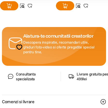
Alatura-te comunitatii creatorilor
Descopera inspiratie, recomandari utile,
ghiduri foto-video si oferte pregatite special
pentru tine.
Consultanta
Livrare gratuita pe
specializata
499lei
Comenzi si livrare