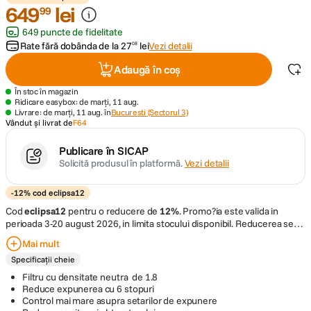
649
lei
99
canon sx740 hs
5
.
649 puncte de fidelitate
Rate fără dobânda de la
27
lei
Vezi detalii
08
lavaliera
6
.
Adaugă în coș
În stoc în magazin
card memorie
7
.
Ridicare easybox: de marți, 11 aug.
Livrare: de marți, 11 aug. în
Bucuresti (Sectorul 3)
Vândut și livrat de
F64
ulanzi
8
.
Publicare în SICAP
insta 360
Solicită produsul în platformă.
Vezi detalii
9
.
-12% cod eclipsa12
godox
10
.
Cod
eclipsa12
pentru o reducere de
12%
.
Promo?ia este valida in
perioada 3-20 august 2026, in limita stocului disponibil. Reducerea se
aplica exclusiv produselor marcate cu "
-12% cod eclipsa12
" si este
Mai mult
conditionata de utilizarea codului de discount
eclipsa12
in cosul de
Specificații cheie
cumparaturi, inainte de finalizarea comenzii. Acest cod ofera o reducere
de 12
%
din pretul afisat al produselor eligibile. Promotia nu se
Filtru cu densitate neutra de 1.8
cumuleaza cu alte oferte, discount-uri sau vouchere. Compania isi
Reduce expunerea cu 6 stopuri
rezerva dreptul de a modifica sau anula promotia in orice moment, fara
Control mai mare asupra setarilor de expunere