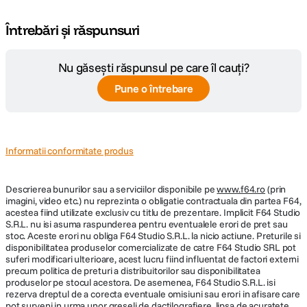
Întrebări și răspunsuri
Nu găsești răspunsul pe care îl cauți?
Pune o întrebare
Informatii conformitate produs
Descrierea bunurilor sau a serviciilor disponibile pe
www.f64.ro
(prin
imagini, video etc.) nu reprezinta o obligatie contractuala din partea F64,
acestea fiind utilizate exclusiv cu titlu de prezentare. Implicit F64 Studio
S.R.L. nu isi asuma raspunderea pentru eventualele erori de pret sau
stoc. Aceste erori nu obliga F64 Studio S.R.L. la nicio actiune. Preturile si
disponibilitatea produselor comercializate de catre F64 Studio SRL pot
suferi modificari ulterioare, acest lucru fiind influentat de factori externi
precum politica de preturi a distribuitorilor sau disponibilitatea
produselor pe stocul acestora. De asemenea, F64 Studio S.R.L. isi
rezerva dreptul de a corecta eventuale omisiuni sau erori in afisare care
pot surveni in urma unor greseli de dactilografiere, lipsa de acuratete