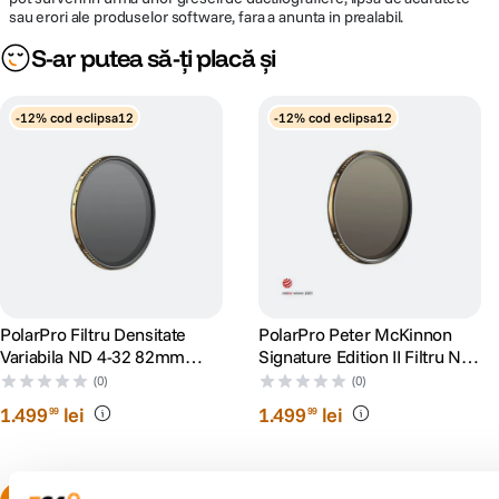
sau erori ale produselor software, fara a anunta in prealabil.
S-ar putea să-ți placă și
-12% cod eclipsa12
-12% cod eclipsa12
PolarPro Filtru Densitate
PolarPro Peter McKinnon
Variabila ND 4-32 82mm
Signature Edition II Filtru ND
Black Mist Peter McKinnon
Densitate Variabila ND 0.6-
(0)
(0)
Signature Edition II
1.5 95mm
1
.
499
lei
1
.
499
lei
99
99