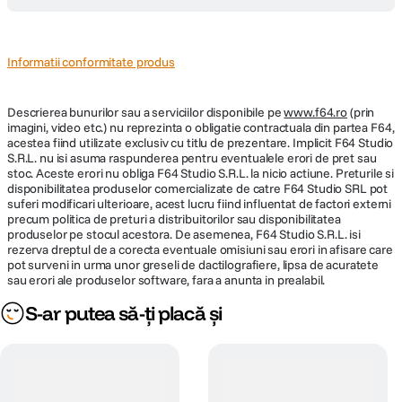
Informatii conformitate produs
Descrierea bunurilor sau a serviciilor disponibile pe
www.f64.ro
(prin
imagini, video etc.) nu reprezinta o obligatie contractuala din partea F64,
acestea fiind utilizate exclusiv cu titlu de prezentare. Implicit F64 Studio
S.R.L. nu isi asuma raspunderea pentru eventualele erori de pret sau
stoc. Aceste erori nu obliga F64 Studio S.R.L. la nicio actiune. Preturile si
disponibilitatea produselor comercializate de catre F64 Studio SRL pot
suferi modificari ulterioare, acest lucru fiind influentat de factori externi
precum politica de preturi a distribuitorilor sau disponibilitatea
produselor pe stocul acestora. De asemenea, F64 Studio S.R.L. isi
rezerva dreptul de a corecta eventuale omisiuni sau erori in afisare care
pot surveni in urma unor greseli de dactilografiere, lipsa de acuratete
sau erori ale produselor software, fara a anunta in prealabil.
S-ar putea să-ți placă și