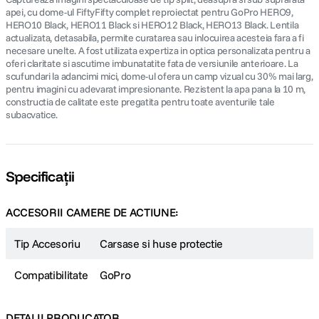
apei, cu dome-ul FiftyFifty complet reproiectat pentru GoPro HERO9,
HERO10 Black, HERO11 Black si HERO12 Black, HERO13 Black. Lentila
actualizata, detasabila, permite curatarea sau inlocuirea acesteia fara a fi
necesare unelte. A fost utilizata expertiza in optica personalizata pentru a
oferi claritate si ascutime imbunatatite fata de versiunile anterioare. La
scufundari la adancimi mici, dome-ul ofera un camp vizual cu 30% mai larg,
pentru imagini cu adevarat impresionante. Rezistent la apa pana la 10 m,
constructia de calitate este pregatita pentru toate aventurile tale
subacvatice.
Specificații
ACCESORII CAMERE DE ACTIUNE:
Tip Accesoriu
Carsase si huse protectie
Compatibilitate
GoPro
DETALII PRODUCATOR