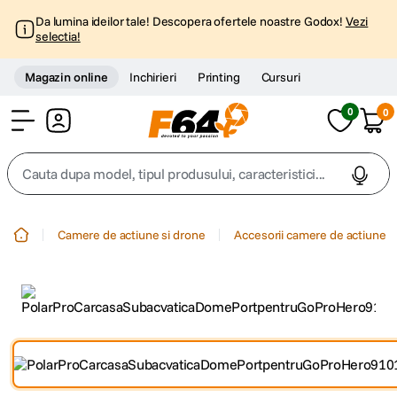
Da lumina ideilor tale! Descopera ofertele noastre Godox!
Vezi
selectia!
Magazin online
Inchirieri
Printing
Cursuri
0
0
Cont
Cauta dupa model, tipul produsului, caracteristici...
Top Cautari
Camere de actiune si drone
Accesorii camere de actiune
canon g7x
1
.
trepied
2
.
trepied telefon
3
.
peak design
4
.