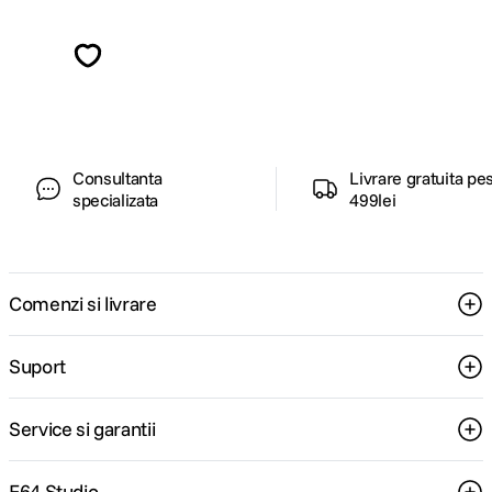
Alatura-te comunitatii creatorilor
Descopera inspiratie, recomandari utile,
ghiduri foto-video si oferte pregatite special
pentru tine.
Consultanta
Livrare gratuita pe
specializata
499lei
Comenzi si livrare
Suport
Service si garantii
F64 Studio