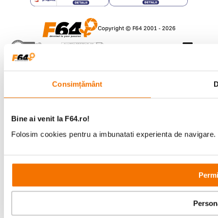
Copyright © F64 2001 - 2026
Parteneri tehnologie:
Consimțământ
D
Bine ai venit la F64.ro!
Folosim cookies pentru a imbunatati experienta de navigare. P
Permi
Person