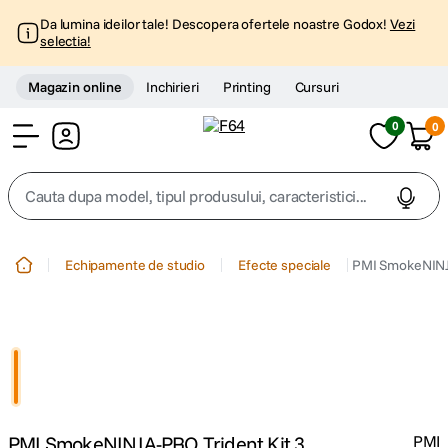
Da lumina ideilor tale! Descopera ofertele noastre Godox!
Vezi
selectia!
Magazin online
Inchirieri
Printing
Cursuri
0
0
Cont
Cauta dupa model, tipul produsului, caracteristici...
Top Cautari
Echipamente de studio
Efecte speciale
PMI SmokeNINJA
canon g7x
1
.
trepied
2
.
trepied telefon
3
.
PMI SmokeNINJA-PRO Trident Kit 3
PMI
peak design
4
.