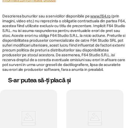
minut, oferind pana la 200 de minute de utilizare cu o singura sticla de 100
Informatii conformitate produs
ml. In plus, camera poate oferi pana la 100 de ore de functionare.
Descrierea bunurilor sau a serviciilor disponibile pe
www.f64.ro
(prin
imagini, video etc.) nu reprezinta o obligatie contractuala din partea F64,
acestea fiind utilizate exclusiv cu titlu de prezentare. Implicit F64 Studio
S.R.L. nu isi asuma raspunderea pentru eventualele erori de pret sau
stoc. Aceste erori nu obliga F64 Studio S.R.L. la nicio actiune. Preturile si
disponibilitatea produselor comercializate de catre F64 Studio SRL pot
suferi modificari ulterioare, acest lucru fiind influentat de factori externi
precum politica de preturi a distribuitorilor sau disponibilitatea
produselor pe stocul acestora. De asemenea, F64 Studio S.R.L. isi
rezerva dreptul de a corecta eventuale omisiuni sau erori in afisare care
pot surveni in urma unor greseli de dactilografiere, lipsa de acuratete
sau erori ale produselor software, fara a anunta in prealabil.
S-ar putea să-ți placă și