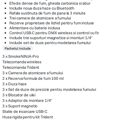
Efecte dense de fum, gheata carbonica si abur
Include noua duza haze cu Bluetooth
Rafala sustinuta de fum de pana la 3 minute
Trei camere de atomizare a fumului
Rezerve proprietare de lichid pentru fum incluse
Alimentare cu baterie inclusa
Control USB-C pentru DMX wireless si control cu fir
Include trei suporturi magnetice si monturi 1/4"
Include set de duze pentru modelarea fumului
Pachetul include
3 x SmokeNINJA-Pro
Telecomanda wireless
Telecomanda Trident
3 x Camera de atomizare a fumului
2 x Rezerva formula de fum 100 ml
3 x Duza haze
3 x Set de duze de precizie pentru modelarea fumului
3 x Blocator de ulei
3 x Adaptor de montare 1/4"
3 x Suport magnetic
Statie de incarcare USB-C
Husa rigida pentru kit Trident