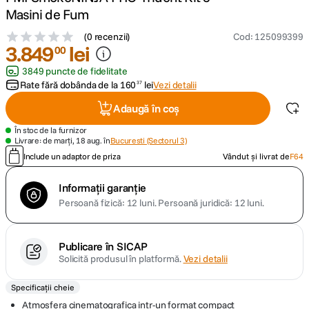
Masini de Fum
canon sx740 hs
5
.
(
0 recenzii
)
Cod
:
125099399
3
.
849
lei
00
lavaliera
6
.
3849 puncte de fidelitate
Rate fără dobânda de la
160
lei
Vezi detalii
37
card memorie
7
.
Adaugă în coș
ulanzi
8
.
În stoc de la furnizor
Livrare: de marți, 18 aug. în
Bucuresti (Sectorul 3)
Include un adaptor de priza
Vândut și livrat de
F64
insta 360
9
.
Informații garanție
godox
10
.
Persoană fizică: 12 luni.
Persoană juridică: 12 luni.
Publicare în SICAP
Solicită produsul în platformă.
Vezi detalii
Specificații cheie
Atmosfera cinematografica intr-un format compact