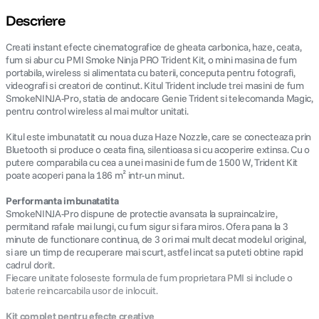
Descriere
Creati instant efecte cinematografice de gheata carbonica, haze, ceata,
fum si abur cu PMI Smoke Ninja PRO Trident Kit, o mini masina de fum
portabila, wireless si alimentata cu baterii, conceputa pentru fotografi,
videografi si creatori de continut. Kitul Trident include trei masini de fum
SmokeNINJA-Pro, statia de andocare Genie Trident si telecomanda Magic,
pentru control wireless al mai multor unitati.
Kitul este imbunatatit cu noua duza Haze Nozzle, care se conecteaza prin
Bluetooth si produce o ceata fina, silentioasa si cu acoperire extinsa. Cu o
putere comparabila cu cea a unei masini de fum de 1500 W, Trident Kit
poate acoperi pana la 186 m² intr-un minut.
Performanta imbunatatita
SmokeNINJA-Pro dispune de protectie avansata la supraincalzire,
permitand rafale mai lungi, cu fum sigur si fara miros. Ofera pana la 3
minute de functionare continua, de 3 ori mai mult decat modelul original,
si are un timp de recuperare mai scurt, astfel incat sa puteti obtine rapid
cadrul dorit.
Fiecare unitate foloseste formula de fum proprietara PMI si include o
baterie reincarcabila usor de inlocuit.
Kit complet pentru efecte creative