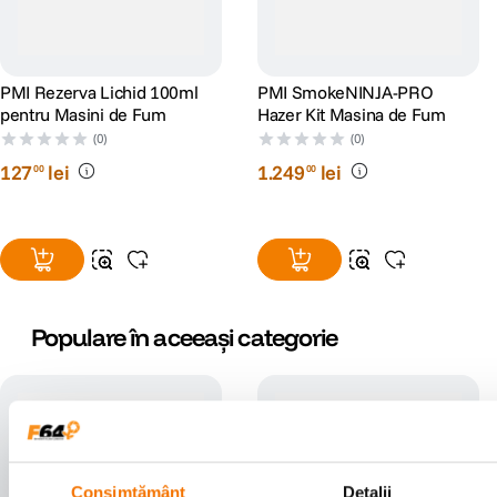
PMI Rezerva Lichid 100ml
PMI SmokeNINJA-PRO
pentru Masini de Fum
Hazer Kit Masina de Fum
(0)
(0)
127
lei
1
.
249
lei
00
00
Populare în aceeași categorie
Consimțământ
Detalii