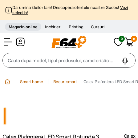
Da lumina ideilor tale! Descopera ofertele noastre Godox!
Vezi
selectia!
Magazin online
Inchirieri
Printing
Cursuri
0
0
Cont
Cauta dupa model, tipul produsului, caracteristici...
Top Cautari
Smart home
Becuri smart
Calex Plafoniera LED Smart R
canon g7x
1
.
trepied
2
.
trepied telefon
3
.
Calex Plafoniera LED Smart Rotunda 3
Calex
peak design
4
.