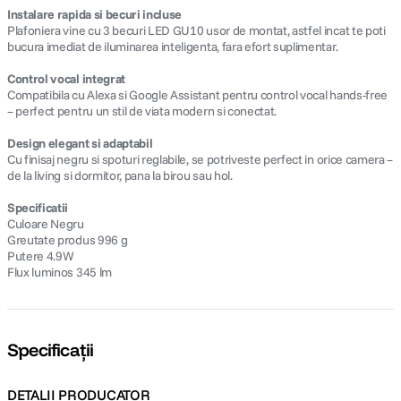
Instalare rapida si becuri incluse
Plafoniera vine cu 3 becuri LED GU10 usor de montat, astfel incat te poti
bucura imediat de iluminarea inteligenta, fara efort suplimentar.
Control vocal integrat
Compatibila cu Alexa si Google Assistant pentru control vocal hands-free
– perfect pentru un stil de viata modern si conectat.
Design elegant si adaptabil
Cu finisaj negru si spoturi reglabile, se potriveste perfect in orice camera –
de la living si dormitor, pana la birou sau hol.
Specificatii
Culoare Negru
Greutate produs 996 g
Putere 4.9W
Flux luminos 345 lm
Specificații
DETALII PRODUCATOR