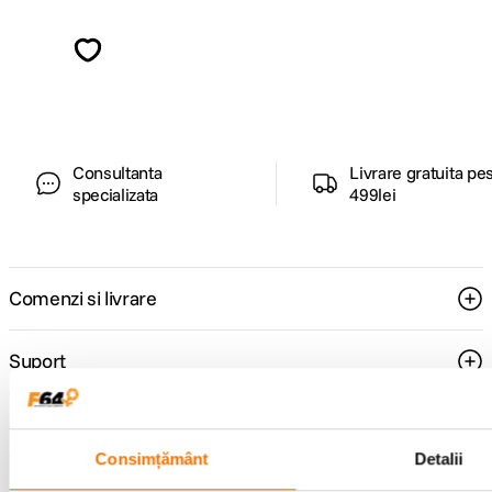
Descopera inspiratie, recomandari utile,
ghiduri foto-video si oferte pregatite special
pentru tine.
Consultanta
Livrare gratuita pe
specializata
499lei
Comenzi si livrare
Suport
Service si garantii
Consimțământ
Detalii
F64 Studio