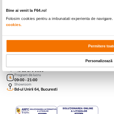
Bine ai venit la F64.ro!
Urmareste-ne
Folosim cookies pentru a imbunatati experienta de navigare. P
cookies.
Metode de plata
Permitere toat
Personalizează
Comenzi si suport
+40 21 270 0050
Program de lucru
09:00 - 21:00
Showroom
Bd-ul Unirii 64, Bucuresti