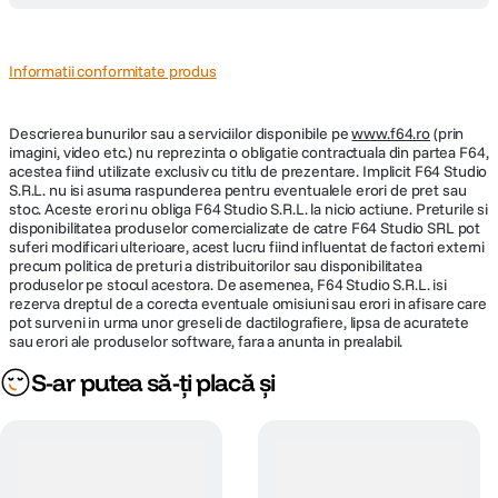
Informatii conformitate produs
Descrierea bunurilor sau a serviciilor disponibile pe
www.f64.ro
(prin
imagini, video etc.) nu reprezinta o obligatie contractuala din partea F64,
acestea fiind utilizate exclusiv cu titlu de prezentare. Implicit F64 Studio
S.R.L. nu isi asuma raspunderea pentru eventualele erori de pret sau
stoc. Aceste erori nu obliga F64 Studio S.R.L. la nicio actiune. Preturile si
disponibilitatea produselor comercializate de catre F64 Studio SRL pot
suferi modificari ulterioare, acest lucru fiind influentat de factori externi
precum politica de preturi a distribuitorilor sau disponibilitatea
produselor pe stocul acestora. De asemenea, F64 Studio S.R.L. isi
rezerva dreptul de a corecta eventuale omisiuni sau erori in afisare care
pot surveni in urma unor greseli de dactilografiere, lipsa de acuratete
sau erori ale produselor software, fara a anunta in prealabil.
S-ar putea să-ți placă și