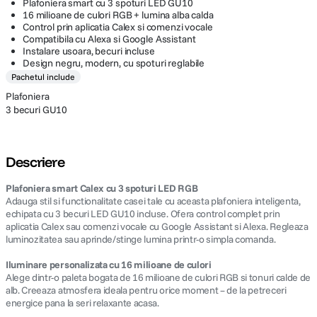
Plafoniera smart cu 3 spoturi LED GU10
16 milioane de culori RGB + lumina alba calda
Control prin aplicatia Calex si comenzi vocale
Compatibila cu Alexa si Google Assistant
Instalare usoara, becuri incluse
Design negru, modern, cu spoturi reglabile
Pachetul include
Plafoniera
3 becuri GU10
Descriere
Plafoniera smart Calex cu 3 spoturi LED RGB
Adauga stil si functionalitate casei tale cu aceasta plafoniera inteligenta,
echipata cu 3 becuri LED GU10 incluse. Ofera control complet prin
aplicatia Calex sau comenzi vocale cu Google Assistant si Alexa. Regleaza
luminozitatea sau aprinde/stinge lumina printr-o simpla comanda.
Iluminare personalizata cu 16 milioane de culori
Alege dintr-o paleta bogata de 16 milioane de culori RGB si tonuri calde de
alb. Creeaza atmosfera ideala pentru orice moment – de la petreceri
energice pana la seri relaxante acasa.