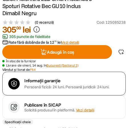
Spoturi Rotative Bec GU10 Inclus
canon sx740 hs
Dimabil Negru
5
.
(
0 recenzii
)
Cod
:
125085238
lavaliera
305
6
.
lei
00
305 puncte de fidelitate
sony fx
7
.
Rate fără dobânda de la
12
lei
Vezi detalii
70
Adaugă în coș
card memorie
8
.
În stoc de la furnizor
Livrare: de vineri, 14 aug. în
Bucuresti (Sectorul 3)
dji mic mini
9
.
Vândut și livrat de
F64
dji osmo
Informații garanție
10
.
Persoană fizică: 24 luni.
Persoană juridică: 24 luni.
Publicare în SICAP
Solicită produsul în platformă.
Vezi detalii
Specificații cheie