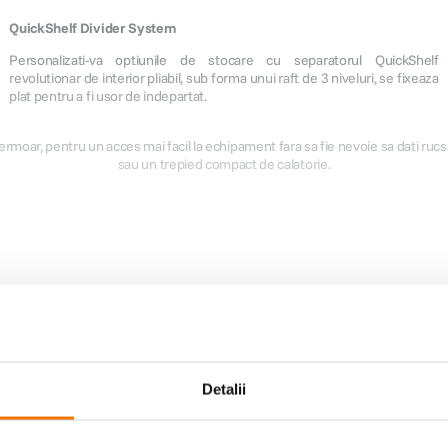
QuickShelf Divider System
Personalizati-va optiunile de stocare cu separatorul QuickShelf
revolutionar de interior pliabil, sub forma unui raft de 3 niveluri, se fixeaza
plat pentru a fi usor de indepartat.
fermoar, pentru un acces mai facil la echipament fara sa fie nevoie sa dati ruc
sau un trepied compact de calatorie.
Detalii