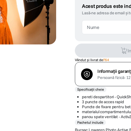
Acest produs este ind
Lasă-ne adresa de email și 
I
Vândut și livrat de
F64
Informații garanț
Persoană fizică: 12 
Specificații cheie
pereti despartitori - QuickSh
3 puncte de acces rapid
Puncte de fixare pentru be
materialul compartimentului
panou spate ventilat - Acti
Pachetul include
Rucsac Lowepro Photo Active