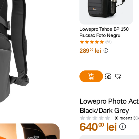
Lowepro Tahoe BP 150
Rucsac Foto Negru
(65)
289
lei
00
Lowepro Photo Act
Black/Dark Grey
(
0 recenzii
)
C
640
lei
00