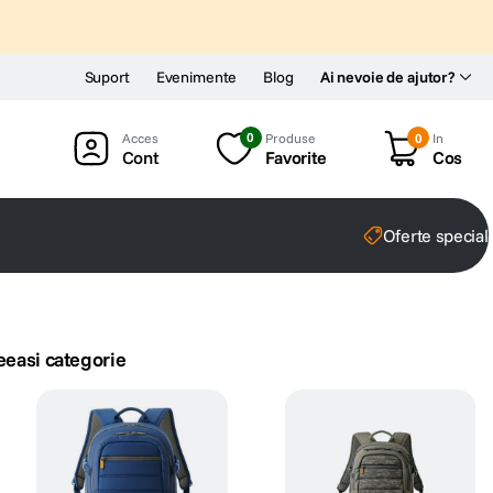
Suport
Evenimente
Blog
Ai nevoie de ajutor?
0
Produse
0
In
Cont
Favorite
Cos
Oferte special
eeasi categorie