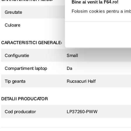
Bine ai venit la F64.ro!
Volum maxim: 22 L
Greutate: 1,2 kg
Folosim cookies pentru a imbu
Greutate
1.2 kg
Dimensiuni compartiment pentru laptop de pana la 13'' : 23,5 x 1,5 x
Alte detalii:
Culoare
Negru
Acces facil prin 3 puncte de intrare
Buzunar CradleFit
CARACTERISTICI GENERALE:
ActivZone spate ergonomic, ventilat
All Weather AW Cover
Sistem de divizare: QuickShelf Divider System
Configuratie
Small
Compartiment laptop
Da
Tip geanta
Rucsacuri Half
DETALII PRODUCATOR
Cod producator
LP37260-PWW