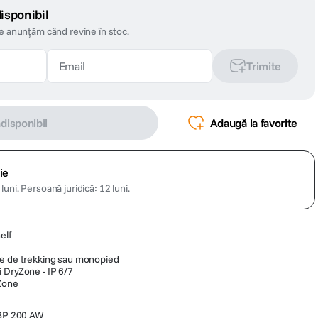
isponibil
te anunțăm când revine în stoc.
Trimite
ndisponibil
Adaugă la favorite
ie
luni.
Persoană juridică: 12 luni.
elf
te de trekking sau monopied
 DryZone - IP 6/7
vZone
 BP 200 AW