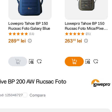
Lowepro Tahoe BP 150
Lowepro Tahoe BP 150
Rucsac Foto Galaxy Blue
Rucsac Foto Mica/Pixel
Camo
(11)
(21)
289
lei
263
lei
00
00
ive BP 200 AW Rucsac Foto
Compara
od
:
125046727