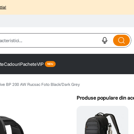
tia!
istici...
te
Cadouri
Pachete
VIP
ive BP 200 AW Rucsac Foto Black/Dark Grey
Produse populare din ac