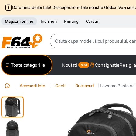
Da lumina ideilor tale! Descopera ofertele noastre Godox!
Vezi selec
Magazin online
Inchirieri
Printing
Cursuri
Cauta dupa model, tipul produsului, caracter
Top Cautari
Toate categoriile
Noutati
Consignatie
Resigila
canon g7x
1
.
Accesorii foto
Genti
Rucsacuri
Lowepro Photo Act
trepied
2
.
trepied telefon
3
.
peak design
4
.
canon sx740 hs
5
.