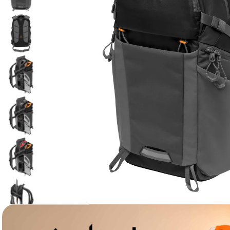
lavaliera
6
.
card memorie
7
.
dji mic mini
8
.
dji osmo
9
.
insta 360
10
.