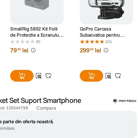
SmallRig 5892 Kit Folii
GoPro Carcasa
de Protectie a Ecranului
Subacvatica pentru
pentru DJI Osmo Action 6
HERO9 /HERO10
(0)
(12)
/HERO11
79
lei
299
lei
99
99
Black/HERO12/ HERO13
et Set Suport Smartphone
Compara
od
:
125044798
 parte din oferta noastră.
similare.