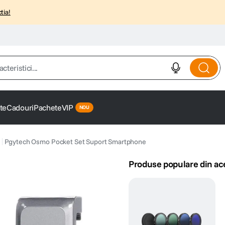
tia!
istici...
te
Cadouri
Pachete
VIP
Pgytech Osmo Pocket Set Suport Smartphone
Produse populare din ac