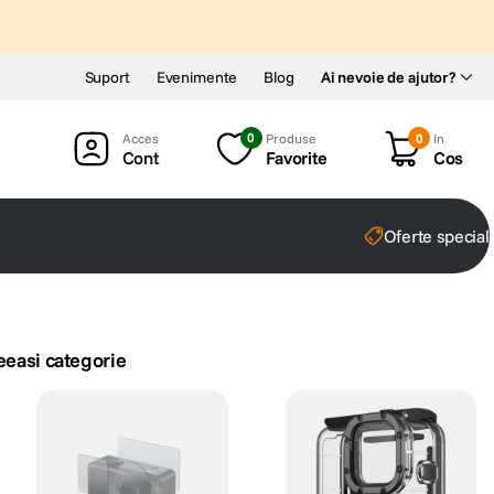
Suport
Evenimente
Blog
Ai nevoie de ajutor?
0
Produse
0
In
Cont
Favorite
Cos
Oferte special
eeasi categorie