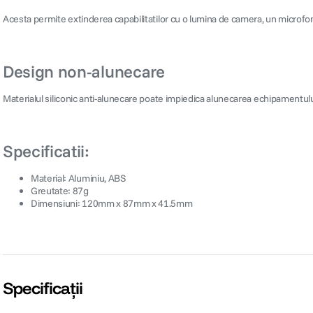
Acesta permite extinderea capabilitatilor cu o lumina de camera, un microfon, 
Design non-alunecare
Materialul siliconic anti-alunecare poate impiedica alunecarea echipamentului
Specificatii:
Material: Aluminiu, ABS
Greutate: 87g
Dimensiuni: 120mm x 87mm x 41.5mm
Specificații