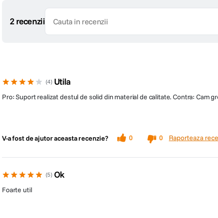
2 recenzii
Utila
4
Pro: Suport realizat destul de solid din material de calitate. Contra: Cam 
Raporteaza rece
0
0
V-a fost de ajutor aceasta recenzie?
Ok
5
Foarte util