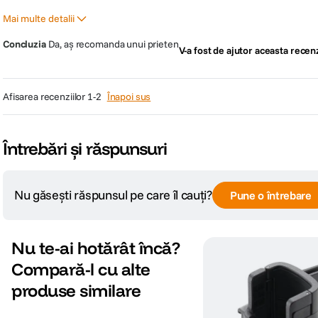
Mai multe detalii
Pro
Contra
Concluzia
Da, aș recomanda unui prieten
V-a fost de ajutor aceasta recen
Fixare foarte bună a camerei și
Nimic
telefonului
afisarea recenziilor
1-2
Înapoi sus
A fost un cadou?
Nu
Întrebări și răspunsuri
Nu găsești răspunsul pe care îl cauți?
Pune o întrebare
Nu te-ai hotărât încă?
Compară-l cu alte
produse similare