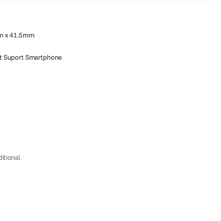
m x 41.5mm
 Suport Smartphone
tional.