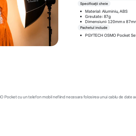
Specificații cheie
Material: Aluminiu, ABS
Greutate: 87g
Dimensiuni: 120mm x 87m
Pachetul include
PGYTECH OSMO Pocket Set
cket cu un telefon mobil nefiind necesara folosirea unui cablu de date adi