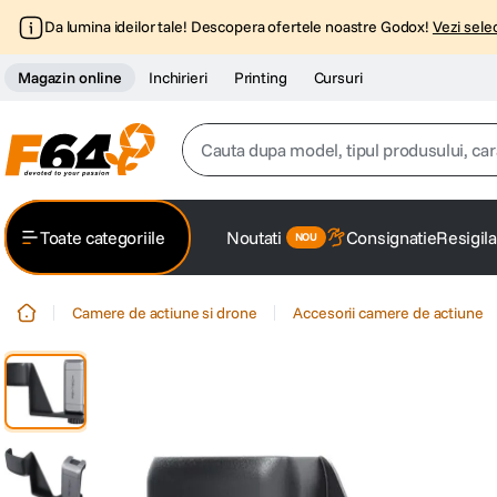
Da lumina ideilor tale! Descopera ofertele noastre Godox!
Vezi selec
Magazin online
Inchirieri
Printing
Cursuri
Cauta dupa model, tipul produsului, caracter
Top Cautari
Toate categoriile
Noutati
Consignatie
Resigila
canon g7x
1
.
Camere de actiune si drone
Accesorii camere de actiune
trepied
2
.
trepied telefon
3
.
peak design
4
.
canon sx740 hs
5
.