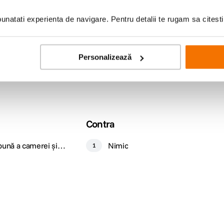
natati experienta de navigare. Pentru detalii te rugam sa citest
Personalizează
Contra
 bună a camerei și
Nimic
1