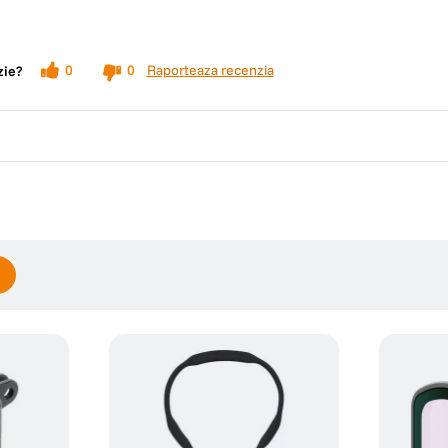
Raporteaza recenzia
0
0
zie?