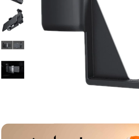
lavaliera
6
.
sony fx
7
.
card memorie
8
.
dji mic mini
9
.
dji osmo
10
.