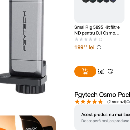
SmallRig 5895 Kit filtre
ND pentru DJI Osmo
Action 6
(0)
199
lei
99
Pgytech Osmo Pock
(
2 recenzii
)
C
Acest produs nu mai face
Descoperă mai jos produse 