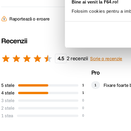
Bine ai venit la F64.ro!
Folosim cookies pentru a imbu
Raportează o eroare
Recenzii
4.5
2 recenzii
Scrie o recenzie
Pro
5 stele
Fixare foarte
1
1
telefonului
4 stele
1
3 stele
0
2 stele
0
1 stea
0