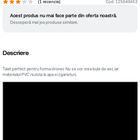
(
1 recenzie
)
Cod
:
125040453
Acest produs nu mai face parte din oferta noastră.
Descoperă mai jos produse similare.
Descriere
Taiat perfect pentru forma dronei. Nu se vor crea bule de aer, iar
materialul PVC rezista la apa si zgarieturi.