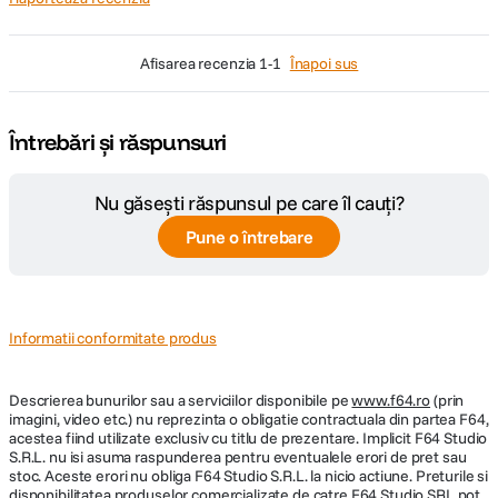
afisarea recenzia
1-1
Înapoi sus
Întrebări și răspunsuri
Nu găsești răspunsul pe care îl cauți?
Pune o întrebare
Informatii conformitate produs
Descrierea bunurilor sau a serviciilor disponibile pe
www.f64.ro
(prin
imagini, video etc.) nu reprezinta o obligatie contractuala din partea F64,
acestea fiind utilizate exclusiv cu titlu de prezentare. Implicit F64 Studio
S.R.L. nu isi asuma raspunderea pentru eventualele erori de pret sau
stoc. Aceste erori nu obliga F64 Studio S.R.L. la nicio actiune. Preturile si
disponibilitatea produselor comercializate de catre F64 Studio SRL pot