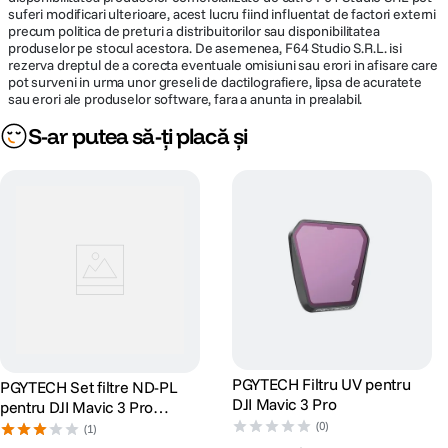
suferi modificari ulterioare, acest lucru fiind influentat de factori externi
precum politica de preturi a distribuitorilor sau disponibilitatea
produselor pe stocul acestora. De asemenea, F64 Studio S.R.L. isi
rezerva dreptul de a corecta eventuale omisiuni sau erori in afisare care
pot surveni in urma unor greseli de dactilografiere, lipsa de acuratete
sau erori ale produselor software, fara a anunta in prealabil.
S-ar putea să-ți placă și
PGYTECH Filtru UV pentru
PGYTECH Set filtre ND-PL
DJI Mavic 3 Pro
pentru DJI Mavic 3 Pro
(NDPL 8 16 32 64)
(0)
(1)