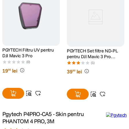
canon sx740 hs
5
.
lavaliera
6
.
card memorie
7
.
PGYTECH Filtru UV pentru
PGYTECH Set filtre ND-PL
dji mic mini
8
.
DJI Mavic 3 Pro
pentru DJI Mavic 3 Pro
(NDPL 8 16 32 64)
(0)
(1)
dji osmo
9
.
19
lei
90
39
lei
90
insta 360
10
.
Pgytech P4PRO-CA5 - Skin pentru
PHANTOM 4 PRO, 3M