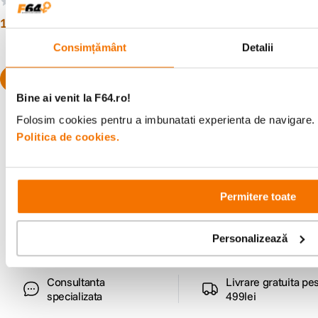
(NDPL 8 16 32 64)
(0)
(1)
19
lei
90
39
lei
90
Consimțământ
Detalii
Bine ai venit la F64.ro!
Folosim cookies pentru a imbunatati experienta de navigare. P
Politica de cookies.
Alatura-te comunitatii creatorilor
Descopera inspiratie, recomandari utile,
Permitere toate
ghiduri foto-video si oferte pregatite special
pentru tine.
Personalizează
Consultanta
Livrare gratuita pe
specializata
499lei