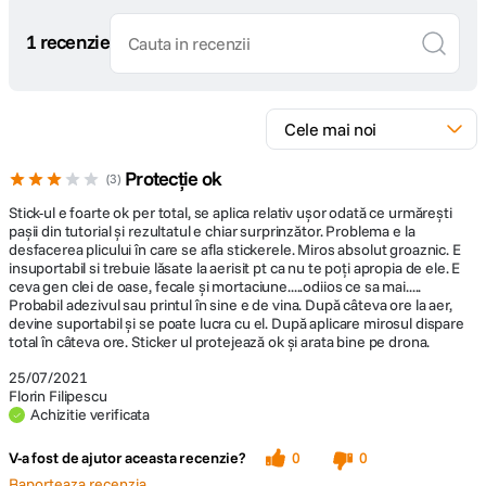
1 recenzie
Protecție ok
3
Stick-ul e foarte ok per total, se aplica relativ ușor odată ce urmărești
pașii din tutorial și rezultatul e chiar surprinzător. Problema e la
desfacerea plicului în care se afla stickerele. Miros absolut groaznic. E
insuportabil si trebuie lăsate la aerisit pt ca nu te poți apropia de ele. E
ceva gen clei de oase, fecale și mortaciune.....odiios ce sa mai.....
Probabil adezivul sau printul în sine e de vina. După câteva ore la aer,
devine suportabil și se poate lucra cu el. După aplicare mirosul dispare
total în câteva ore. Sticker ul protejează ok și arata bine pe drona.
25/07/2021
Florin Filipescu
Achizitie verificata
V-a fost de ajutor aceasta recenzie?
0
0
Raporteaza recenzia