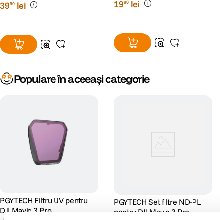
19
lei
90
39
lei
90
Populare în aceeași categorie
PGYTECH Filtru UV pentru
PGYTECH Set filtre ND-PL
DJI Mavic 3 Pro
pentru DJI Mavic 3 Pro