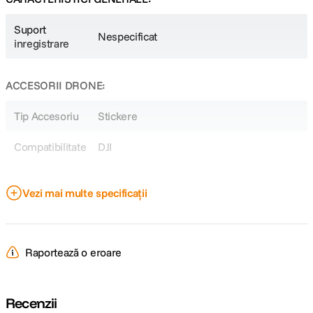
Suport
Nespecificat
inregistrare
ACCESORII DRONE:
Tip Accesoriu
Stickere
Compatibilitate
DJI
DETALII PRODUCATOR
Vezi mai multe specificații
Cod producator
PGY-P4PRO-CA5
Raportează o eroare
Recenzii