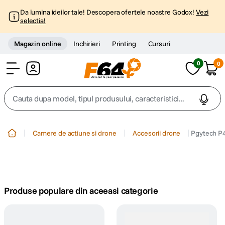
Da lumina ideilor tale! Descopera ofertele noastre Godox!
Vezi
selectia!
Magazin online
Inchirieri
Printing
Cursuri
0
0
Cont
Cauta dupa model, tipul produsului, caracteristici...
Top Cautari
Camere de actiune si drone
Accesorii drone
Pgytech P
canon g7x
1
.
trepied
2
.
Produse populare din aceeasi categorie
trepied telefon
3
.
peak design
4
.