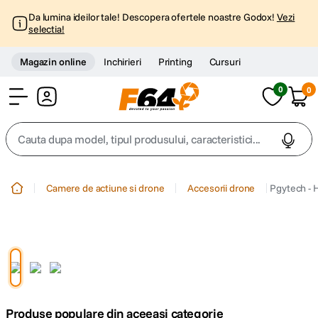
Da lumina ideilor tale! Descopera ofertele noastre Godox!
Vezi
selectia!
Magazin online
Inchirieri
Printing
Cursuri
0
0
Cont
Cauta dupa model, tipul produsului, caracteristici...
Top Cautari
Camere de actiune si drone
Accesorii drone
Pgytech - 
canon g7x
1
.
trepied
2
.
trepied telefon
3
.
Produse populare din aceeasi categorie
peak design
4
.