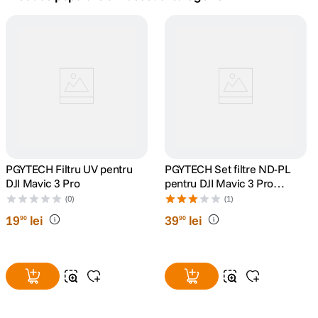
lavaliera
5
.
canon sx740 hs
6
.
card memorie
7
.
sony fx
8
.
dji mic mini
PGYTECH Filtru UV pentru
9
.
PGYTECH Set filtre ND-PL
DJI Mavic 3 Pro
pentru DJI Mavic 3 Pro
(NDPL 8 16 32 64)
dji osmo pocket 4
(0)
(1)
10
.
19
lei
39
lei
90
90