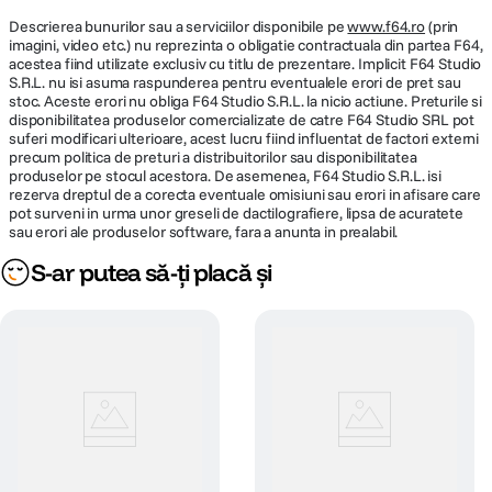
Descrierea bunurilor sau a serviciilor disponibile pe
www.f64.ro
(prin
imagini, video etc.) nu reprezinta o obligatie contractuala din partea F64,
acestea fiind utilizate exclusiv cu titlu de prezentare. Implicit F64 Studio
S.R.L. nu isi asuma raspunderea pentru eventualele erori de pret sau
stoc. Aceste erori nu obliga F64 Studio S.R.L. la nicio actiune. Preturile si
disponibilitatea produselor comercializate de catre F64 Studio SRL pot
suferi modificari ulterioare, acest lucru fiind influentat de factori externi
precum politica de preturi a distribuitorilor sau disponibilitatea
produselor pe stocul acestora. De asemenea, F64 Studio S.R.L. isi
rezerva dreptul de a corecta eventuale omisiuni sau erori in afisare care
pot surveni in urma unor greseli de dactilografiere, lipsa de acuratete
sau erori ale produselor software, fara a anunta in prealabil.
S-ar putea să-ți placă și