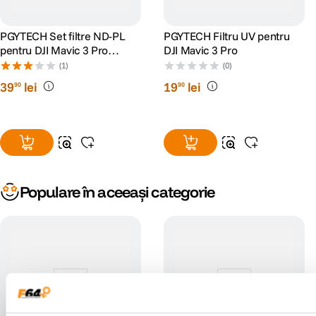
PGYTECH Set filtre ND-PL
PGYTECH Filtru UV pentru
pentru DJI Mavic 3 Pro
DJI Mavic 3 Pro
(NDPL 8 16 32 64)
(1)
(0)
39
lei
19
lei
90
90
Populare în aceeași categorie