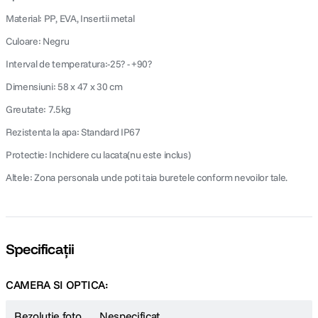
Material: PP, EVA, Insertii metal
Culoare: Negru
Interval de temperatura:-25? - +90?
Dimensiuni: 58 x 47 x 30 cm
Greutate: 7.5kg
Rezistenta la apa: Standard IP67
Protectie: Inchidere cu lacata(nu este inclus)
Altele: Zona personala unde poti taia buretele conform nevoilor tale.
Specificații
CAMERA SI OPTICA:
Rezolutie foto
Nespecificat