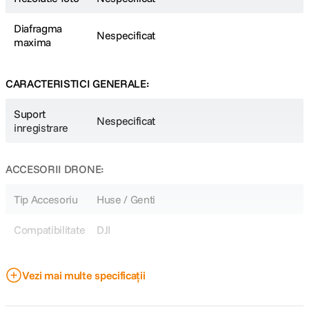
Diafragma
Nespecificat
maxima
CARACTERISTICI GENERALE:
Suport
Nespecificat
inregistrare
ACCESORII DRONE:
Tip Accesoriu
Huse / Genti
Compatibilitate
DJI
DETALII PRODUCATOR
Vezi mai multe specificații
Cod producator
P-P4P-023