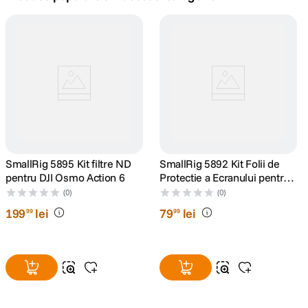
canon sx740 hs
5
.
lavaliera
6
.
sony fx
7
.
card memorie
8
.
dji mic mini
SmallRig 5895 Kit filtre ND
9
.
SmallRig 5892 Kit Folii de
pentru DJI Osmo Action 6
Protectie a Ecranului pentru
DJI Osmo Action 6
dji osmo
(0)
(0)
10
.
199
lei
79
lei
99
99