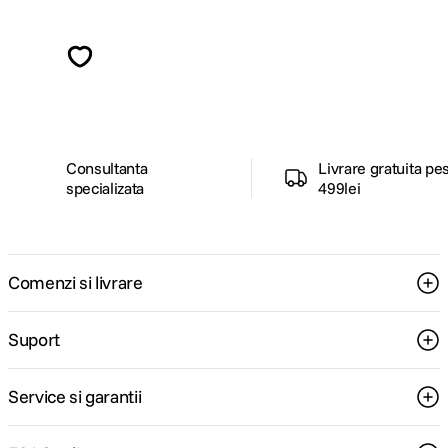
Alatura-te comunitatii creatorilor
Descopera inspiratie, recomandari utile,
ghiduri foto-video si oferte pregatite special
pentru tine.
Consultanta
Livrare gratuita pe
specializata
499lei
Comenzi si livrare
Suport
Service si garantii