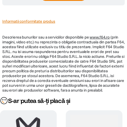
Informatii conformitate produs
Descrierea bunurilor sau a serviciilor disponibile pe
www.f64.ro
(prin
imagini, video etc.) nu reprezinta o obligatie contractuala din partea F64,
acestea fiind utilizate exclusiv cu titlu de prezentare. Implicit F64 Studio
S.R.L. nu isi asuma raspunderea pentru eventualele erori de pret sau
stoc. Aceste erori nu obliga F64 Studio S.R.L. la nicio actiune. Preturile si
disponibilitatea produselor comercializate de catre F64 Studio SRL pot
suferi modificari ulterioare, acest lucru fiind influentat de factori externi
precum politica de preturi a distribuitorilor sau disponibilitatea
produselor pe stocul acestora. De asemenea, F64 Studio S.R.L. isi
rezerva dreptul de a corecta eventuale omisiuni sau erori in afisare care
pot surveni in urma unor greseli de dactilografiere, lipsa de acuratete
sau erori ale produselor software, fara a anunta in prealabil.
S-ar putea să-ți placă și