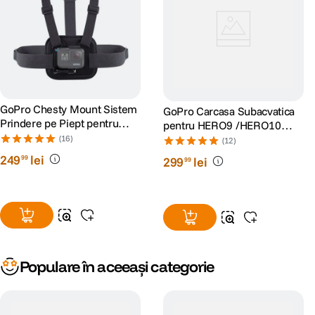
GoPro Chesty Mount Sistem
GoPro Carcasa Subacvatica
Prindere pe Piept pentru
pentru HERO9 /HERO10
Camerele Video GoPro
/HERO11 Black/HERO12/
(16)
(12)
HERO13
249
lei
99
299
lei
99
Populare în aceeași categorie