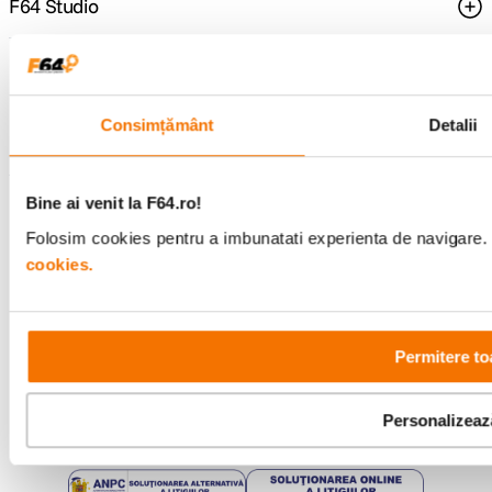
F64 Studio
Urmareste-ne
Consimțământ
Detalii
Metode de plata
Bine ai venit la F64.ro!
Folosim cookies pentru a imbunatati experienta de navigare. P
cookies.
Comenzi si suport
+40 21 270 0050
Program de lucru
09:00 - 21:00
Permitere to
Showroom
Bd-ul Unirii 64, Bucuresti
Personalizeaz