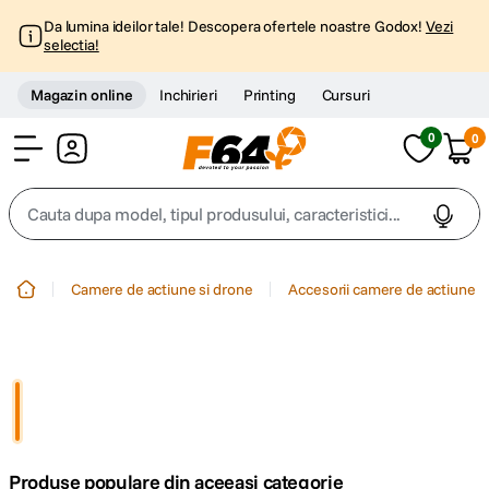
Da lumina ideilor tale! Descopera ofertele noastre Godox!
Vezi
selectia!
Magazin online
Inchirieri
Printing
Cursuri
0
0
Cont
Cauta dupa model, tipul produsului, caracteristici...
Top Cautari
Camere de actiune si drone
Accesorii camere de actiune
canon g7x
1
.
trepied
2
.
trepied telefon
3
.
Produse populare din aceeasi categorie
peak design
4
.