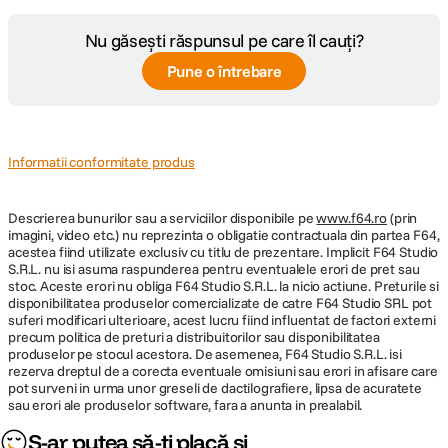
Nu găsești răspunsul pe care îl cauți?
Pune o întrebare
Informatii conformitate produs
Descrierea bunurilor sau a serviciilor disponibile pe
www.f64.ro
(prin
imagini, video etc.) nu reprezinta o obligatie contractuala din partea F64,
acestea fiind utilizate exclusiv cu titlu de prezentare. Implicit F64 Studio
S.R.L. nu isi asuma raspunderea pentru eventualele erori de pret sau
stoc. Aceste erori nu obliga F64 Studio S.R.L. la nicio actiune. Preturile si
disponibilitatea produselor comercializate de catre F64 Studio SRL pot
suferi modificari ulterioare, acest lucru fiind influentat de factori externi
precum politica de preturi a distribuitorilor sau disponibilitatea
produselor pe stocul acestora. De asemenea, F64 Studio S.R.L. isi
rezerva dreptul de a corecta eventuale omisiuni sau erori in afisare care
pot surveni in urma unor greseli de dactilografiere, lipsa de acuratete
sau erori ale produselor software, fara a anunta in prealabil.
S-ar putea să-ți placă și