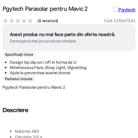
Pgytech Parasolar pentru Mavic 2
(
0 recenzii
)
Cod
:
125047241
Acest produs nu mai face parte din oferta noastră.
Descoperă mai jos produse similare.
Specificații cheie
Design tip clip-on / off in forma de U
Minimizeaza Flare, Stray Light, Vignetting
Ajuta la prevenirea avariei dronei
Pachetul include
Pgytech Parasolar pentru Mavic 2
Descriere
Material: ABS
Greutate: 9.8 g