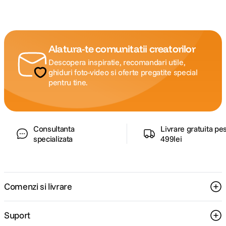
Alatura-te comunitatii creatorilor
Descopera inspiratie, recomandari utile,
ghiduri foto-video si oferte pregatite special
pentru tine.
Consultanta
Livrare gratuita pe
specializata
499lei
Comenzi si livrare
Suport