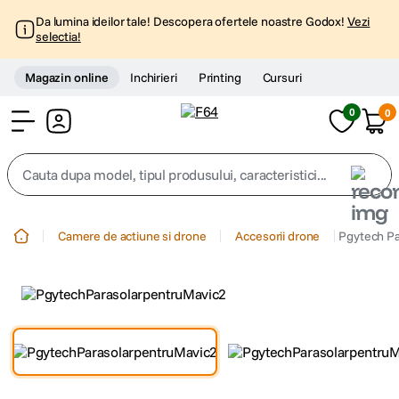
Da lumina ideilor tale! Descopera ofertele noastre Godox!
Vezi
selectia!
Magazin online
Inchirieri
Printing
Cursuri
0
0
Cont
Cauta dupa model, tipul produsului, caracteristici...
Top Cautari
Camere de actiune si drone
Accesorii drone
Pgytech Pa
canon g7x
1
.
trepied
2
.
trepied telefon
3
.
peak design
4
.