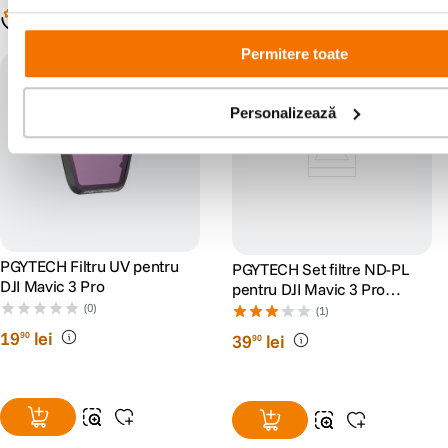
Populare în aceeași categorie
Permitere toate
Personalizează
PGYTECH Filtru UV pentru
PGYTECH Set filtre ND-PL
DJI Mavic 3 Pro
pentru DJI Mavic 3 Pro
(NDPL 8 16 32 64)
(0)
(1)
19
lei
90
39
lei
90