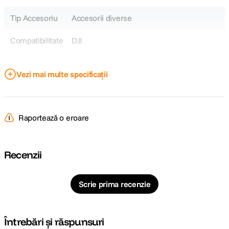
Tip Accesoriu
Accesorii diverse
Compatibilitate
DJI
DETALII PRODUCATOR
Vezi mai multe specificații
Cod producator
P-HA-041
Raportează o eroare
Recenzii
Scrie prima recenzie
Întrebări și răspunsuri