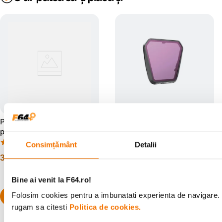
PGYTECH Filtru UV pentru
PGYTECH Set filtre ND-PL
DJI Mavic 3 Pro
pentru DJI Mavic 3 Pro
(NDPL 8 16 32 64)
(0)
(1)
Consimțământ
Detalii
19
lei
90
39
lei
90
Bine ai venit la F64.ro!
Folosim cookies pentru a imbunatati experienta de navigare. P
rugam sa citesti
Politica de cookies.