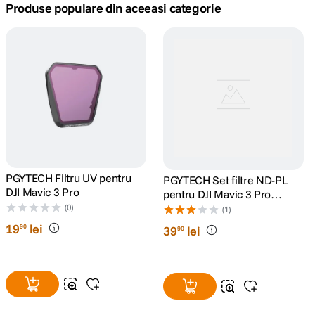
Produse populare din aceeasi categorie
canon sx740 hs
5
.
lavaliera
6
.
sony fx
7
.
card memorie
8
.
dji mic mini
9
.
PGYTECH Filtru UV pentru
PGYTECH Set filtre ND-PL
DJI Mavic 3 Pro
pentru DJI Mavic 3 Pro
dji osmo
10
.
(NDPL 8 16 32 64)
(0)
(1)
19
lei
90
39
lei
90