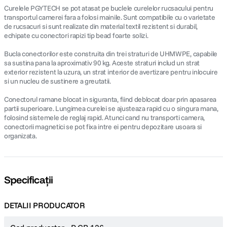
Curelele PGYTECH se pot atasat pe buclele curelelor rucsacului pentru
transportul camerei fara a folosi mainile. Sunt compatibile cu o varietate
de rucsacuri si sunt realizate din material textil rezistent si durabil,
echipate cu conectori rapizi tip bead foarte solizi.
Bucla conectorilor este construita din trei straturi de UHMWPE, capabile
sa sustina pana la aproximativ 90 kg. Aceste straturi includ un strat
exterior rezistent la uzura, un strat interior de avertizare pentru inlocuire
si un nucleu de sustinere a greutatii.
Conectorul ramane blocat in siguranta, fiind deblocat doar prin apasarea
partii superioare. Lungimea curelei se ajusteaza rapid cu o singura mana,
folosind sistemele de reglaj rapid. Atunci cand nu transporti camera,
conectorii magnetici se pot fixa intre ei pentru depozitare usoara si
organizata.
Specificații
DETALII PRODUCATOR