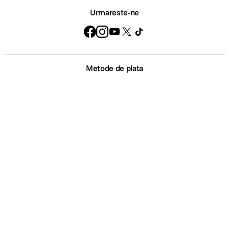
Urmareste-ne
Metode de plata
Loading...
Comenzi si suport
Unable%20to%20load%20products.%20Please
+40 21 270 0050
Program de lucru
09:00 - 21:00
Showroom
Bd-ul Unirii 64, Bucuresti