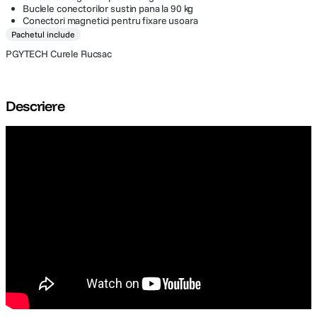
Buclele conectorilor sustin pana la 90 kg
Conectori magnetici pentru fixare usoara
Pachetul include
PGYTECH Curele Rucsac
Descriere