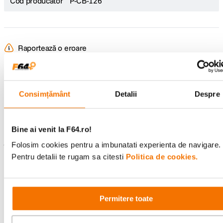
Cod producator
P-CB-126
Raportează o eroare
Recenzii
Consimțământ
Detalii
Despre
Scrie prima recenzie
Bine ai venit la F64.ro!
Folosim cookies pentru a imbunatati experienta de navigare.
Întrebări și răspunsuri
Pentru detalii te rugam sa citesti
Politica de cookies.
Nu găsești răspunsul pe care îl cauți?
Pune o întrebare
Permitere toate