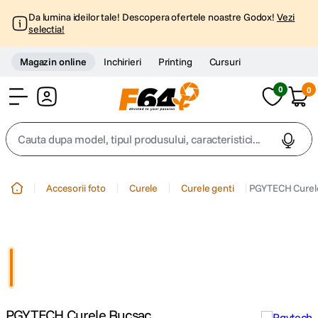
Da lumina ideilor tale! Descopera ofertele noastre Godox!
Vezi
selectia!
Magazin online
Inchirieri
Printing
Cursuri
0
0
Cont
Cauta dupa model, tipul produsului, caracteristici...
Top Cautari
Accesorii foto
Curele
Curele genti
PGYTECH Curel
canon g7x
1
.
trepied
2
.
trepied telefon
3
.
PGYTECH Curele Rucsac
peak design
4
.