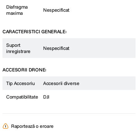
Kit de filtre ND pentru DJI Mavic 2 Zoom
Diafragma
Nespecificat
Contine filtre ND8, ND16, ND32 si ND64 construite din sticla optica
maxima
clara cu tehnologie IAD de acoperire multi-strat. Filtrele sunt
impermeabile, rezistente la ulei, la zgarieturi si antireflexive.
CARACTERISTICI GENERALE:
Suport
Nespecificat
inregistrare
ACCESORII DRONE:
Tip Accesoriu
Accesorii diverse
Compatibilitate
DJI
Raportează o eroare