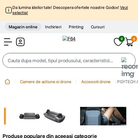
Da lumina ideilor tale! Descopera ofertele noastre Godox!
Vezi
selectia!
Magazin online
Inchirieri
Printing
Cursuri
0
0
Cont
Cauta dupa model, tipul produsului, caracteristici...
Top Cautari
Camere de actiune si drone
Accesorii drone
PGYTECH A
canon g7x
1
.
trepied
2
.
trepied telefon
3
.
Produse populare din aceeasi categorie
peak design
4
.