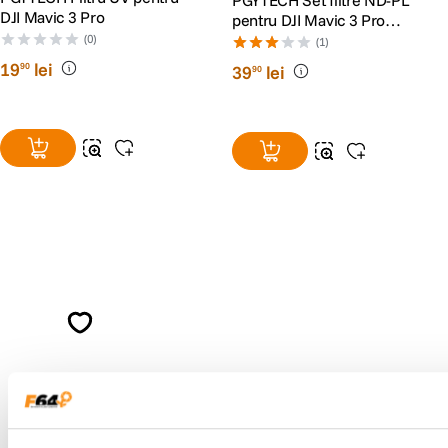
PGYTECH Set filtre ND-PL
DJI Mavic 3 Pro
pentru DJI Mavic 3 Pro
(NDPL 8 16 32 64)
(0)
(1)
19
lei
90
39
lei
90
Alatura-te comunitatii creatorilor
Descopera inspiratie, recomandari utile,
ghiduri foto-video si oferte pregatite special
pentru tine.
Consultanta
Livrare gratuita pe