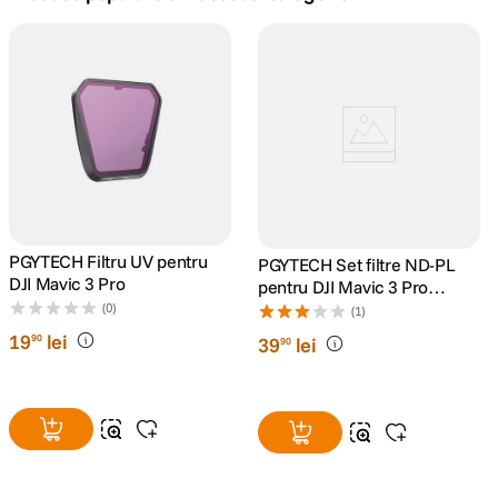
canon sx740 hs
5
.
lavaliera
6
.
ulanzi
7
.
godox
8
.
card memorie
PGYTECH Filtru UV pentru
9
.
PGYTECH Set filtre ND-PL
DJI Mavic 3 Pro
pentru DJI Mavic 3 Pro
(NDPL 8 16 32 64)
(0)
nou
(1)
10
.
19
lei
90
39
lei
90