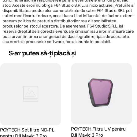
S.R.L. nu isi asuma raspunderea pentru eventualele erori de pret sau
stoc. Aceste erori nu obliga F64 Studio S.R.L. la nicio actiune. Preturile si
disponibilitatea produselor comercializate de catre F64 Studio SRL pot
suferi modificari ulterioare, acest lucru fiind influentat de factori externi
precum politica de preturi a distribuitorilor sau disponibilitatea
produselor pe stocul acestora. De asemenea, F64 Studio S.R.L. isi
rezerva dreptul de a corecta eventuale omisiuni sau erori in afisare care
pot surveni in urma unor greseli de dactilografiere, lipsa de acuratete
sau erori ale produselor software, fara a anunta in prealabil.
S-ar putea să-ți placă și
PGYTECH Filtru UV pentru
PGYTECH Set filtre ND-PL
DJI Mavic 3 Pro
pentru DJI Mavic 3 Pro