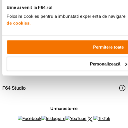
Consultanta
Livrare gratuita pe
Bine ai venit la F64.ro!
specializata
499lei
Folosim cookies pentru a imbunatati experienta de navigare. P
de cookies.
Comenzi si livrare
Permitere toate
Suport
Personalizează
Service si garantii
F64 Studio
Urmareste-ne