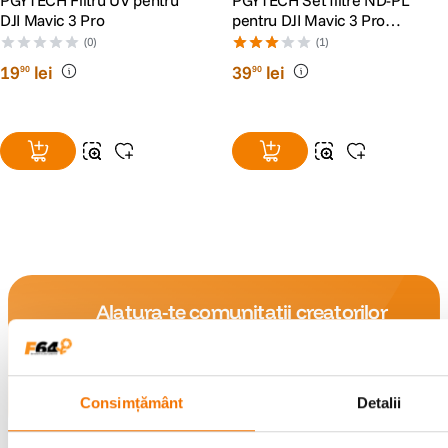
PGYTECH Filtru UV pentru
PGYTECH Set filtre ND-PL
DJI Mavic 3 Pro
pentru DJI Mavic 3 Pro
(NDPL 8 16 32 64)
(0)
(1)
19
lei
39
lei
90
90
Alatura-te comunitatii creatorilor
Descopera inspiratie, recomandari utile,
ghiduri foto-video si oferte pregatite special
pentru tine.
Consimțământ
Detalii