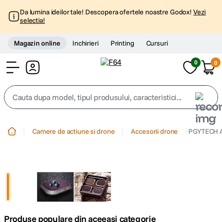
Da lumina ideilor tale! Descopera ofertele noastre Godox!
Vezi
selectia!
Magazin online
Inchirieri
Printing
Cursuri
0
0
Cont
Cauta dupa model, tipul produsului, caracteristici...
Top Cautari
Camere de actiune si drone
Accesorii drone
PGYTECH Ac
canon g7x
1
.
trepied
2
.
trepied telefon
3
.
Produse populare din aceeasi categorie
peak design
4
.