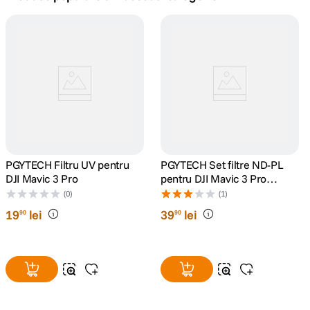
canon sx740 hs
5
.
lavaliera
6
.
godox
7
.
ulanzi
8
.
card memorie
PGYTECH Filtru UV pentru
9
.
PGYTECH Set filtre ND-PL
DJI Mavic 3 Pro
pentru DJI Mavic 3 Pro
(NDPL 8 16 32 64)
nou
(0)
(1)
10
.
19
lei
39
lei
90
90