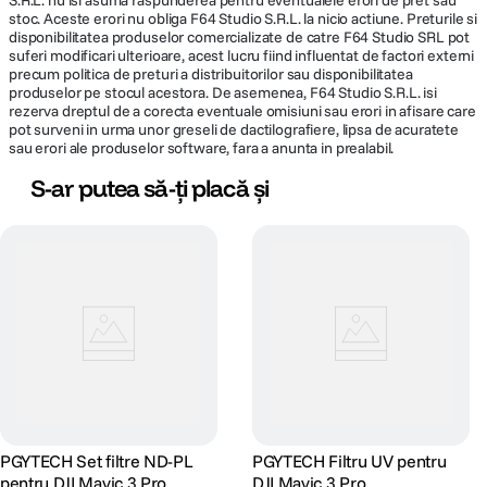
S.R.L. nu isi asuma raspunderea pentru eventualele erori de pret sau
stoc. Aceste erori nu obliga F64 Studio S.R.L. la nicio actiune. Preturile si
disponibilitatea produselor comercializate de catre F64 Studio SRL pot
suferi modificari ulterioare, acest lucru fiind influentat de factori externi
precum politica de preturi a distribuitorilor sau disponibilitatea
produselor pe stocul acestora. De asemenea, F64 Studio S.R.L. isi
rezerva dreptul de a corecta eventuale omisiuni sau erori in afisare care
pot surveni in urma unor greseli de dactilografiere, lipsa de acuratete
sau erori ale produselor software, fara a anunta in prealabil.
S-ar putea să-ți placă și
PGYTECH Set filtre ND-PL
PGYTECH Filtru UV pentru
pentru DJI Mavic 3 Pro
DJI Mavic 3 Pro