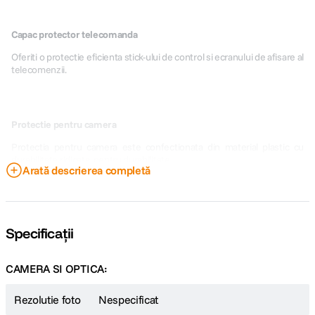
Capac protector telecomanda
Oferiti o protectie eficienta stick-ului de control si ecranului de afisare al
telecomenzii.
Protectie pentru camera
Protectia pentru camera este confectionata din material plastic cu
durabilitate ridicata. pentru durabilitate.
Arată descrierea completă
Landing pad
Specificații
Material impermeabil: imprimare de înalt? precizie pentru utilizare în
exterior, rezistente la radia?ii UV. Este colorat fa??-verso ceea ce
eviden?iaz? loca?ia exact? a pl?cu?ei de aterizare.
CAMERA SI OPTICA:
Rezolutie foto
Nespecificat