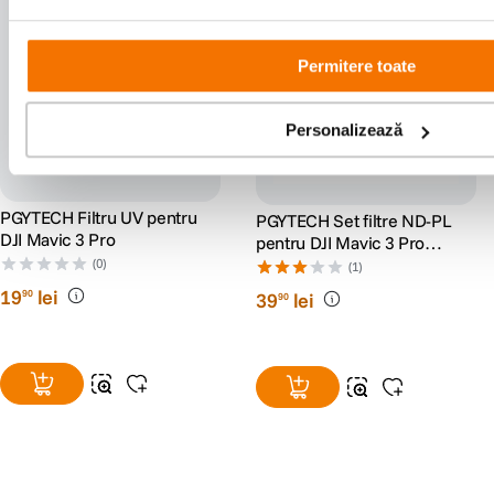
Permitere toate
Personalizează
PGYTECH Filtru UV pentru
PGYTECH Set filtre ND-PL
DJI Mavic 3 Pro
pentru DJI Mavic 3 Pro
(NDPL 8 16 32 64)
(0)
(1)
19
lei
90
39
lei
90