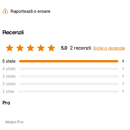
Raportează o eroare
Recenzii
5.0
2 recenzii
Scrie o recenzie
5 stele
2
4 stele
0
3 stele
0
2 stele
0
1 stea
0
Pro
Niciun Pro