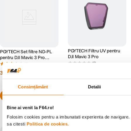
PGYTECH Filtru UV pentru
PGYTECH Set filtre ND-PL
DJI Mavic 3 Pro
pentru DJI Mavic 3 Pro
(NDPL 8 16 32 64)
(0)
(1)
19
lei
90
39
lei
90
Consimțământ
Detalii
Bine ai venit la F64.ro!
Populare în aceeași categorie
Folosim cookies pentru a imbunatati experienta de navigare. 
sa citesti
Politica de cookies.