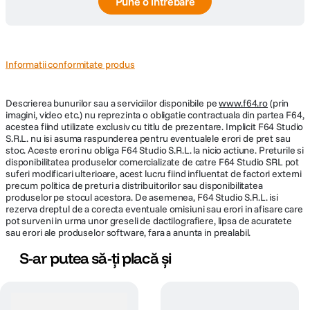
Pune o întrebare
Informatii conformitate produs
Descrierea bunurilor sau a serviciilor disponibile pe
www.f64.ro
(prin
imagini, video etc.) nu reprezinta o obligatie contractuala din partea F64,
acestea fiind utilizate exclusiv cu titlu de prezentare. Implicit F64 Studio
S.R.L. nu isi asuma raspunderea pentru eventualele erori de pret sau
stoc. Aceste erori nu obliga F64 Studio S.R.L. la nicio actiune. Preturile si
disponibilitatea produselor comercializate de catre F64 Studio SRL pot
suferi modificari ulterioare, acest lucru fiind influentat de factori externi
precum politica de preturi a distribuitorilor sau disponibilitatea
produselor pe stocul acestora. De asemenea, F64 Studio S.R.L. isi
rezerva dreptul de a corecta eventuale omisiuni sau erori in afisare care
pot surveni in urma unor greseli de dactilografiere, lipsa de acuratete
sau erori ale produselor software, fara a anunta in prealabil.
S-ar putea să-ți placă și