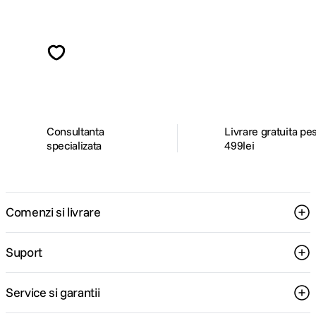
Alatura-te comunitatii creatorilor
Descopera inspiratie, recomandari utile,
ghiduri foto-video si oferte pregatite special
pentru tine.
Consultanta
Livrare gratuita pe
specializata
499lei
Comenzi si livrare
Suport
Service si garantii