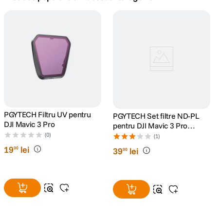
canon sx740 hs
5
.
lavaliera
6
.
sony fx
7
.
card memorie
8
.
dji mic mini
PGYTECH Filtru UV pentru
9
.
PGYTECH Set filtre ND-PL
DJI Mavic 3 Pro
pentru DJI Mavic 3 Pro
(NDPL 8 16 32 64)
(0)
dji osmo
(1)
10
.
19
lei
90
39
lei
90