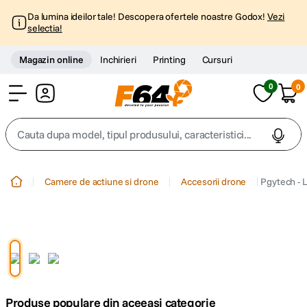
Da lumina ideilor tale! Descopera ofertele noastre Godox!
Vezi
selectia!
Magazin online
Inchirieri
Printing
Cursuri
0
0
Cont
Cauta dupa model, tipul produsului, caracteristici...
Top Cautari
Camere de actiune si drone
Accesorii drone
Pgytech - 
canon g7x
1
.
trepied
2
.
trepied telefon
3
.
Produse populare din aceeasi categorie
peak design
4
.