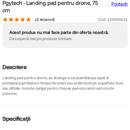
Pgytech - Landing pad pentru drone, 75
cm
(
2 recenzii
)
Cod
:
125040431
Acest produs nu mai face parte din oferta noastră.
Descoperă mai jos produse similare.
Descriere
Landing pad pentru drone, se strange si se asambleaza rapid si
protejeaza gimbalul in timpul decolarii sau al aterizarii pe suprafete dure
sau dificile. Include carlige pentru fixarea pad-ului cand vantul este
puternic.
Specificații