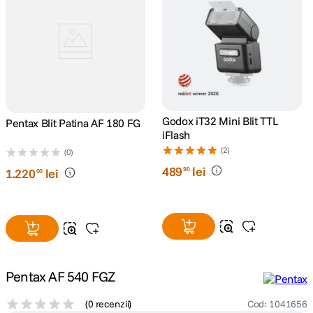
lavaliera
5
.
canon sx740 hs
6
.
card memorie
7
.
Godox iT32 Mini Blit TTL
Pentax Blit Patina AF 180 FG
sony fx
8
.
iFlash
(2)
(0)
dji mic mini
9
.
489
lei
90
1
.
220
lei
00
dji osmo pocket 4
10
.
Pentax AF 540 FGZ
(
0 recenzii
)
Cod
:
1041656