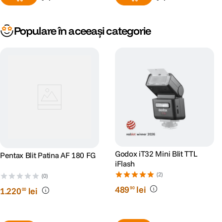
Populare în aceeași categorie
Godox iT32 Mini Blit TTL
Pentax Blit Patina AF 180 FG
iFlash
(2)
(0)
489
lei
90
1
.
220
lei
00