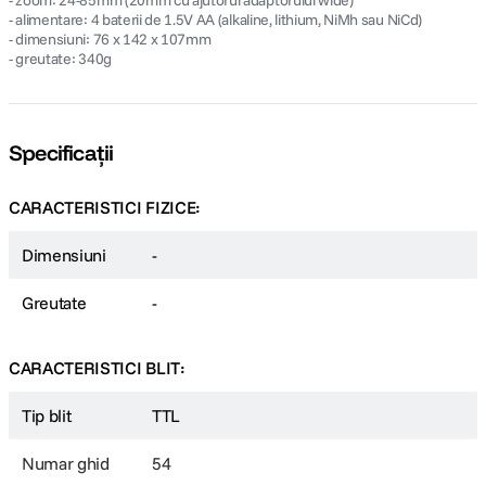
- zoom: 24-85mm (20mm cu ajutorul adaptorului wide)
- alimentare: 4 baterii de 1.5V AA (alkaline, lithium, NiMh sau NiCd)
- dimensiuni: 76 x 142 x 107mm
- greutate: 340g
Specificații
CARACTERISTICI FIZICE:
Dimensiuni
-
Greutate
-
CARACTERISTICI BLIT:
Tip blit
TTL
Numar ghid
54