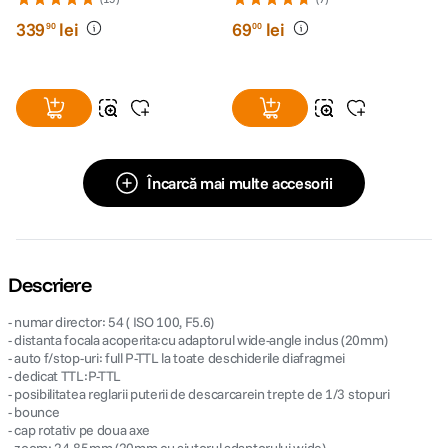
339
lei
69
lei
90
00
Încarcă mai multe accesorii
Descriere
- numar director: 54 ( ISO 100, F5.6)
- distanta focala acoperita:cu adaptorul wide-angle inclus (20mm)
- auto f/stop-uri: full P-TTL la toate deschiderile diafragmei
- dedicat TTL:P-TTL
- posibilitatea reglarii puterii de descarcarein trepte de 1/3 stopuri
- bounce
- cap rotativ pe doua axe