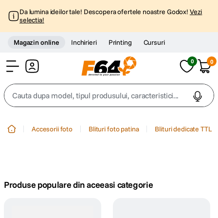
Da lumina ideilor tale! Descopera ofertele noastre Godox!
Vezi
selectia!
Magazin online
Inchirieri
Printing
Cursuri
0
0
Cont
Cauta dupa model, tipul produsului, caracteristici...
Top Cautari
Accesorii foto
Blituri foto patina
Blituri dedicate TTL
canon g7x
1
.
trepied
2
.
Produse populare din aceeasi categorie
trepied telefon
3
.
peak design
4
.