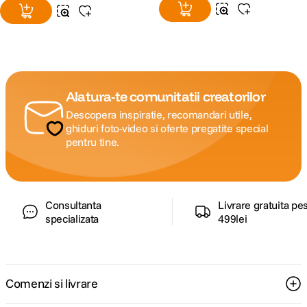
Alatura-te comunitatii creatorilor
Descopera inspiratie, recomandari utile,
ghiduri foto-video si oferte pregatite special
pentru tine.
Consultanta
Livrare gratuita pe
specializata
499lei
Comenzi si livrare