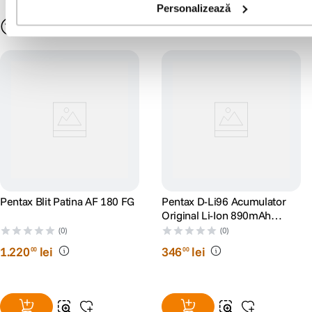
sau erori ale produselor software, fara a anunta in prealabil.
Personalizează
S-ar putea să-ți placă și
Pentax Blit Patina AF 180 FG
Pentax D-Li96 Acumulator
Original Li-Ion 890mAh
pentru Pentax WG-1000
(0)
(0)
1
.
220
lei
346
lei
00
00