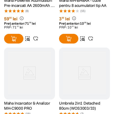
Maha Powerex Acumulatori
Maha MH-BH8AA - cutie
Pre-incarcati AA 2600mAh 4
pentru 8 acumulatori tip AA
bucati
(8)
(15)
59
lei
3
lei
90
90
Preț anterior:
71
lei
Preț anterior:
10
lei
00
00
PRP:
71
lei
PRP:
10
lei
00
00
Maha Incarcator & Analizor
Umbrela 2in1 Detached
MH-C9000 PRO
80cm (WOS3003/33)
(19)
(7)