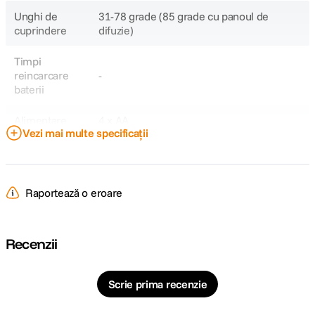
Unghi de
31-78 grade (85 grade cu panoul de
cuprindere
difuzie)
Timpi
reincarcare
-
baterii
Alimentare
4 x AA
Vezi mai multe specificații
CAP BLIT SI AJUSTARI:
Raportează o eroare
Cap bounce
Da
Cap rotativ
Da
Recenzii
Cap zoom
24-85mm (20mm cu difuzor)
Scrie prima recenzie
COMPATIBILITATE SI CONTROL: