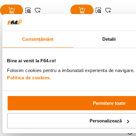
Consimțământ
Detalii
Alatura-te comunitatii creatorilor
Descopera inspiratie, recomandari utile,
Bine ai venit la F64.ro!
ghiduri foto-video si oferte pregatite special
pentru tine.
Folosim cookies pentru a imbunatati experienta de navigare. P
Politica de cookies.
Consultanta
Livrare gratuita pe
specializata
499lei
Permitere toate
Personalizează
Comenzi si livrare