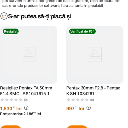
pot surveni in urma unor greseli de dactilografiere, lipsa de acuratete
sau erori ale produselor software, fara a anunta in prealabil.
S-ar putea să-ți placă și
Resigilat
Verificat de F64
Resigilat: Pentax FA 50mm
Pentax 30mm F2.8 - Pentax
F1.4 SMC - RS1041615-1
K SH-1034261
(0)
(0)
1
.
530
lei
997
lei
20
01
Preț anterior:
2
.
186
lei
00