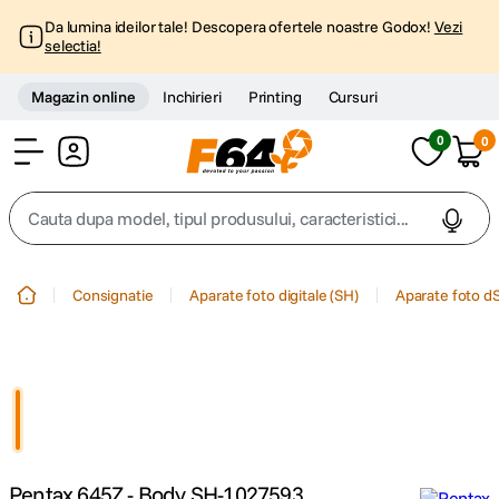
Da lumina ideilor tale! Descopera ofertele noastre Godox!
Vezi
selectia!
Magazin online
Inchirieri
Printing
Cursuri
0
0
Cont
Cauta dupa model, tipul produsului, caracteristici...
Top Cautari
Consignatie
Aparate foto digitale (SH)
Aparate foto d
canon g7x
1
.
trepied
2
.
trepied telefon
3
.
Pentax 645Z - Body SH-1027593
peak design
4
.