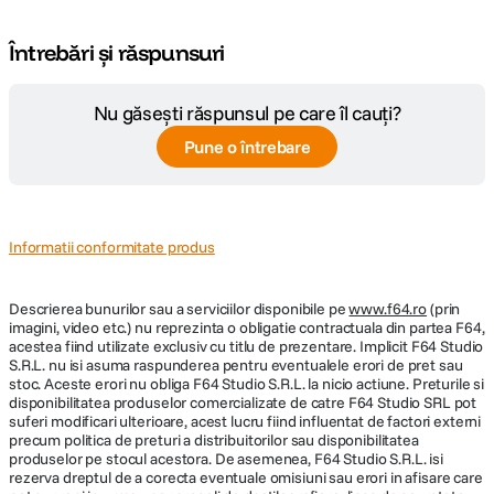
Întrebări și răspunsuri
Nu găsești răspunsul pe care îl cauți?
Pune o întrebare
Informatii conformitate produs
Descrierea bunurilor sau a serviciilor disponibile pe
www.f64.ro
(prin
imagini, video etc.) nu reprezinta o obligatie contractuala din partea F64,
acestea fiind utilizate exclusiv cu titlu de prezentare. Implicit F64 Studio
S.R.L. nu isi asuma raspunderea pentru eventualele erori de pret sau
stoc. Aceste erori nu obliga F64 Studio S.R.L. la nicio actiune. Preturile si
disponibilitatea produselor comercializate de catre F64 Studio SRL pot
suferi modificari ulterioare, acest lucru fiind influentat de factori externi
precum politica de preturi a distribuitorilor sau disponibilitatea
produselor pe stocul acestora. De asemenea, F64 Studio S.R.L. isi
rezerva dreptul de a corecta eventuale omisiuni sau erori in afisare care