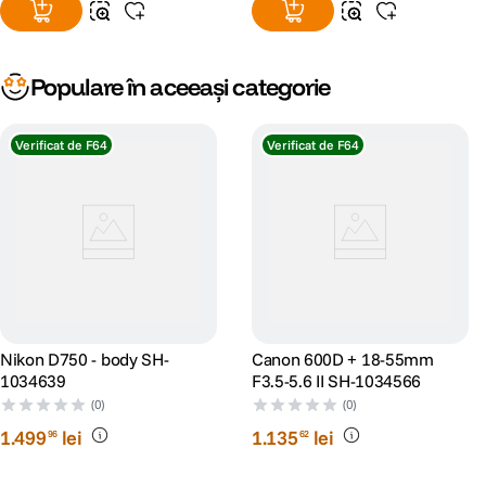
Populare în aceeași categorie
Verificat de F64
Verificat de F64
Nikon D750 - body SH-
Canon 600D + 18-55mm
1034639
F3.5-5.6 II SH-1034566
(0)
(0)
1
.
499
lei
1
.
135
lei
96
62