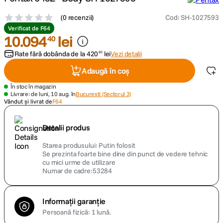
(
0 recenzii
)
Cod
:
SH-1027593
canon sx740 hs
5
.
Verificat de F64
10
.
094
lei
40
lavaliera
6
.
Rate fără dobânda de la
420
lei
Vezi detalii
60
sony fx
7
.
Adaugă în coș
În stoc în magazin
card memorie
8
.
Livrare: de luni, 10 aug. în
Bucuresti (Sectorul 3)
Vândut și livrat de
F64
dji mic mini
9
.
Detalii produs
dji osmo
10
.
Starea produsului
Putin folosit
Se prezinta foarte bine dine din punct de vedere tehnic
cu mici urme de utilizare
Numar de cadre:53284
Informații garanție
Persoană fizică: 1 lună.