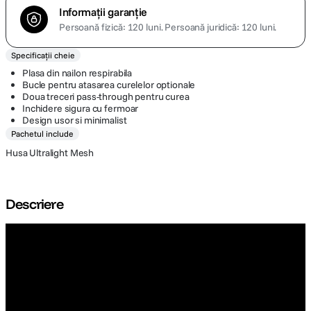
Informații garanție
Persoană fizică: 120 luni.
Persoană juridică: 120 luni.
Specificații cheie
Plasa din nailon respirabila
Bucle pentru atasarea curelelor optionale
Doua treceri pass-through pentru curea
Inchidere sigura cu fermoar
Design usor si minimalist
Pachetul include
Husa Ultralight Mesh
Descriere