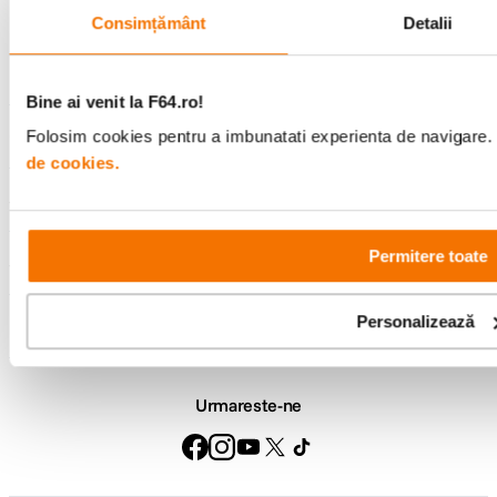
Consultanta
Livrare gratuita pe
Consimțământ
Detalii
specializata
499lei
Bine ai venit la F64.ro!
Comenzi si livrare
Folosim cookies pentru a imbunatati experienta de navigare. P
de cookies.
Suport
Permitere toate
Service si garantii
Personalizează
F64 Studio
Urmareste-ne