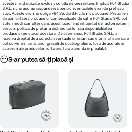
acestea fiind utilizate exclusiv cu titlu de prezentare. Implicit F64 Studio
S.R.L. nu isi asuma raspunderea pentru eventualele erori de pret sau
stoc. Aceste erori nu obliga F64 Studio S.R.L. la nicio actiune. Preturile si
disponibilitatea produselor comercializate de catre F64 Studio SRL pot
suferi modificari ulterioare, acest lucru fiind influentat de factori externi
precum politica de preturi a distribuitorilor sau disponibilitatea
produselor pe stocul acestora. De asemenea, F64 Studio S.R.L. isi
rezerva dreptul de a corecta eventuale omisiuni sau erori in afisare care
pot surveni in urma unor greseli de dactilografiere, lipsa de acuratete
sau erori ale produselor software, fara a anunta in prealabil.
S-ar putea să-ți placă și