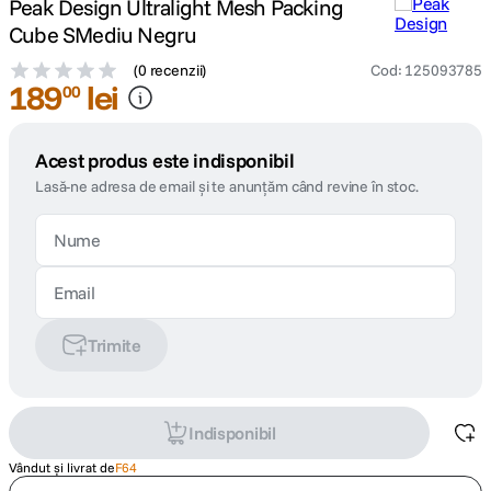
Peak Design Ultralight Mesh Packing
Cube SMediu Negru
(
0 recenzii
)
Cod
:
125093785
189
lei
00
Acest produs este indisponibil
Lasă-ne adresa de email și te anunțăm când revine în stoc.
Trimite
Indisponibil
Vândut și livrat de
F64