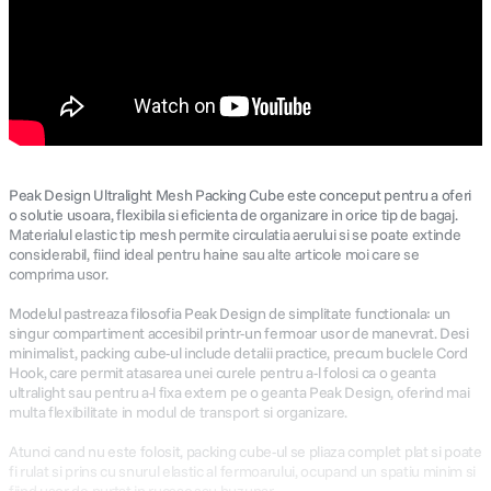
Peak Design Ultralight Mesh Packing Cube este conceput pentru a oferi
o solutie usoara, flexibila si eficienta de organizare in orice tip de bagaj.
Materialul elastic tip mesh permite circulatia aerului si se poate extinde
considerabil, fiind ideal pentru haine sau alte articole moi care se
comprima usor.
Modelul pastreaza filosofia Peak Design de simplitate functionala: un
singur compartiment accesibil printr-un fermoar usor de manevrat. Desi
minimalist, packing cube-ul include detalii practice, precum buclele Cord
Hook, care permit atasarea unei curele pentru a-l folosi ca o geanta
ultralight sau pentru a-l fixa extern pe o geanta Peak Design, oferind mai
multa flexibilitate in modul de transport si organizare.
Atunci cand nu este folosit, packing cube-ul se pliaza complet plat si poate
fi rulat si prins cu snurul elastic al fermoarului, ocupand un spatiu minim si