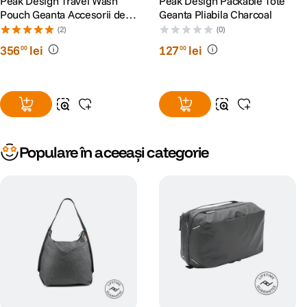
Peak Design Travel Wash
Peak Design Packable Tote
Pouch Geanta Accesorii de
Geanta Pliabila Charcoal
Calatorie Negru
(2)
(0)
356
lei
127
lei
00
00
Populare în aceeași categorie