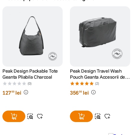
canon sx740 hs
5
.
lavaliera
6
.
card memorie
7
.
dji mic mini
8
.
dji osmo
Peak Design Packable Tote
Peak Design Travel Wash
9
.
Geanta Pliabila Charcoal
Pouch Geanta Accesorii de
Calatorie Negru
(0)
(2)
insta 360
10
.
127
lei
356
lei
00
00