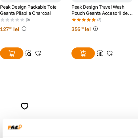
Peak Design Packable Tote
Peak Design Travel Wash
Geanta Pliabila Charcoal
Pouch Geanta Accesorii de
Calatorie Negru
(0)
(2)
127
lei
356
lei
00
00
Alatura-te comunitatii creatorilor
Descopera inspiratie, recomandari utile,
ghiduri foto-video si oferte pregatite special
pentru tine.