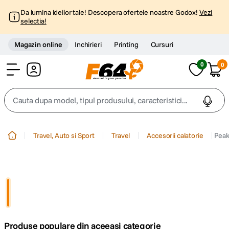
Da lumina ideilor tale! Descopera ofertele noastre Godox!
Vezi
selectia!
Magazin online
Inchirieri
Printing
Cursuri
0
0
Cont
Cauta dupa model, tipul produsului, caracteristici...
Top Cautari
Travel, Auto si Sport
Travel
Accesorii calatorie
Peak
canon g7x
1
.
trepied
2
.
trepied telefon
3
.
Produse populare din aceeasi categorie
peak design
4
.