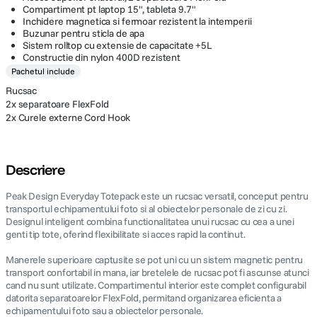
Compartiment pt laptop 15", tableta 9.7"
Inchidere magnetica si fermoar rezistent la intemperii
Buzunar pentru sticla de apa
Sistem rolltop cu extensie de capacitate +5L
Constructie din nylon 400D rezistent
Pachetul include
Rucsac
2x separatoare FlexFold
2x Curele externe Cord Hook
Descriere
Peak Design Everyday Totepack este un rucsac versatil, conceput pentru
transportul echipamentului foto si al obiectelor personale de zi cu zi.
Designul inteligent combina functionalitatea unui rucsac cu cea a unei
genti tip tote, oferind flexibilitate si acces rapid la continut.
Manerele superioare captusite se pot uni cu un sistem magnetic pentru
transport confortabil in mana, iar bretelele de rucsac pot fi ascunse atunci
cand nu sunt utilizate. Compartimentul interior este complet configurabil
datorita separatoarelor FlexFold, permitand organizarea eficienta a
echipamentului foto sau a obiectelor personale.