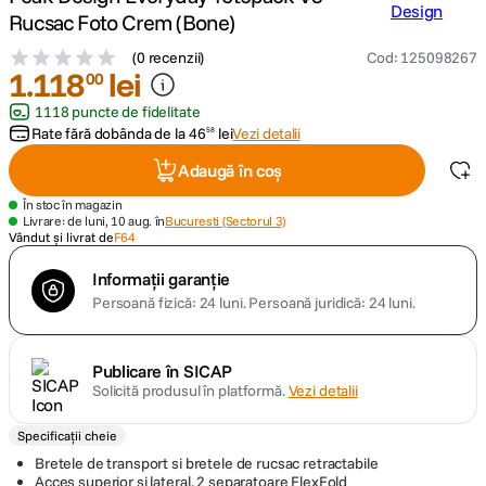
Rucsac Foto Crem (Bone)
canon sx740 hs
5
.
(
0 recenzii
)
Cod
:
125098267
1
.
118
lei
00
lavaliera
6
.
1118 puncte de fidelitate
Rate fără dobânda de la
46
lei
Vezi detalii
58
sony fx
7
.
Adaugă în coș
card memorie
8
.
În stoc în magazin
Livrare: de luni, 10 aug. în
Bucuresti (Sectorul 3)
Vândut și livrat de
F64
dji mic mini
9
.
Informații garanție
Persoană fizică: 24 luni.
Persoană juridică: 24 luni.
dji osmo
10
.
Publicare în SICAP
Solicită produsul în platformă.
Vezi detalii
Specificații cheie
Bretele de transport si bretele de rucsac retractabile
Acces superior si lateral, 2 separatoare FlexFold