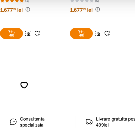
30L Negru
(1)
(0)
1
.
677
lei
1
.
677
lei
00
00
Alatura-te comunitatii creatorilor
Descopera inspiratie, recomandari utile,
ghiduri foto-video si oferte pregatite special
pentru tine.
Consultanta
Livrare gratuita pe
specializata
499lei