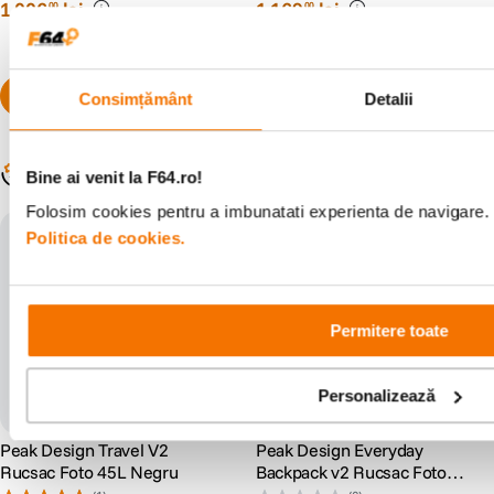
1
.
006
lei
1
.
169
lei
00
00
Consimțământ
Detalii
Populare în aceeași categorie
Bine ai venit la F64.ro!
Folosim cookies pentru a imbunatati experienta de navigare. P
Politica de cookies.
Permitere toate
Personalizează
Peak Design Travel V2
Peak Design Everyday
Rucsac Foto 45L Negru
Backpack v2 Rucsac Foto