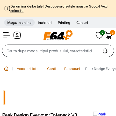
Da lumina ideilor tale! Descopera ofertele noastre Godox!
Vezi
selectia!
Magazin online
Inchirieri
Printing
Cursuri
0
0
Cont
Cauta dupa model, tipul produsului, caracteristici...
Top Cautari
Accesorii foto
Genti
Rucsacuri
Peak Design Every
canon g7x
1
.
trepied
2
.
trepied telefon
3
.
Peak Design Everyday Totepack V3
peak design
4
.