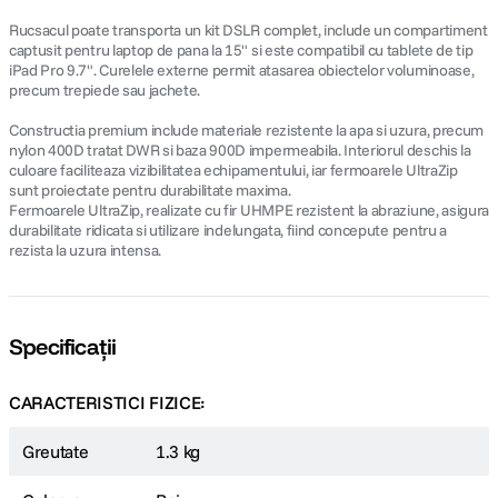
Rucsacul poate transporta un kit DSLR complet, include un compartiment
captusit pentru laptop de pana la 15" si este compatibil cu tablete de tip
iPad Pro 9.7". Curelele externe permit atasarea obiectelor voluminoase,
precum trepiede sau jachete.
Constructia premium include materiale rezistente la apa si uzura, precum
nylon 400D tratat DWR si baza 900D impermeabila. Interiorul deschis la
culoare faciliteaza vizibilitatea echipamentului, iar fermoarele UltraZip
sunt proiectate pentru durabilitate maxima.
Fermoarele UltraZip, realizate cu fir UHMPE rezistent la abraziune, asigura
durabilitate ridicata si utilizare indelungata, fiind concepute pentru a
rezista la uzura intensa.
Specificații
CARACTERISTICI FIZICE:
Greutate
1.3 kg