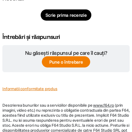
Scrie prima recenzie
Întrebări și răspunsuri
Nu găsești răspunsul pe care îl cauți?
Pune o întrebare
Informatii conformitate produs
Descrierea bunurilor sau a serviciilor disponibile pe
www.f64.ro
(prin
imagini, video etc.) nu reprezinta o obligatie contractuala din partea F64,
acestea fiind utilizate exclusiv cu titlu de prezentare. Implicit F64 Studio
S.R.L. nu isi asuma raspunderea pentru eventualele erori de pret sau
stoc. Aceste erori nu obliga F64 Studio S.R.L. la nicio actiune. Preturile si
disponibilitatea produselor comercializate de catre F64 Studio SRL pot