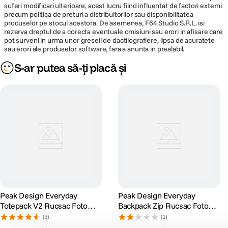
suferi modificari ulterioare, acest lucru fiind influentat de factori externi
precum politica de preturi a distribuitorilor sau disponibilitatea
produselor pe stocul acestora. De asemenea, F64 Studio S.R.L. isi
rezerva dreptul de a corecta eventuale omisiuni sau erori in afisare care
pot surveni in urma unor greseli de dactilografiere, lipsa de acuratete
sau erori ale produselor software, fara a anunta in prealabil.
S-ar putea să-ți placă și
Peak Design Everyday
Peak Design Everyday
Totepack V2 Rucsac Foto
Backpack Zip Rucsac Foto
Negru
15L Bone
(3)
(1)