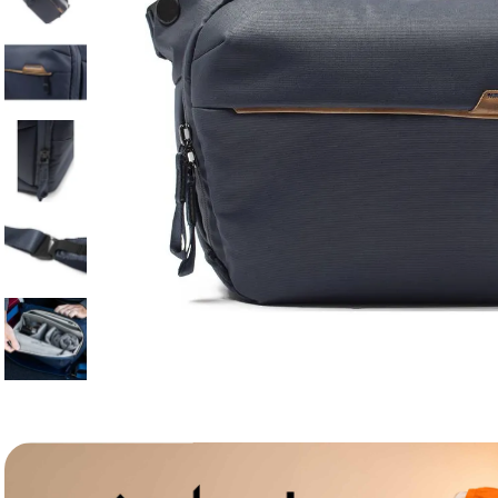
lavaliera
6
.
card memorie
7
.
dji mic mini
8
.
dji osmo
9
.
insta 360
10
.