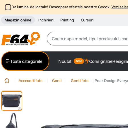
Da lumina ideilor tale! Descopera ofertele noastre Godox!
Vezi selec
Magazin online
Inchirieri
Printing
Cursuri
Cauta dupa model, tipul produsului, caracter
Top Cautari
Toate categoriile
Noutati
Consignatie
Resigila
canon g7x
1
.
Accesorii foto
Genti
Genti foto
Peak Design Everyd
trepied
2
.
trepied telefon
3
.
peak design
4
.
canon sx740 hs
5
.