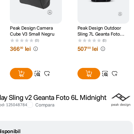
Peak Design Camera
Peak Design Outdoor
Cube V3 Small Negru
Sling 7L Geanta Foto
Neagra
(0)
(0)
366
lei
507
lei
00
00
ay Sling v2 Geanta Foto 6L Midnight
Compara
od
:
125048784
isponibil