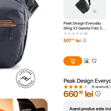
Peak Design Everyday
Sling V3 Geanta Foto 3L
Negru
(0)
507
lei
00
Peak Design Everyd
(
5 recenzii
)
C
660
lei
00
Acest produs este ind