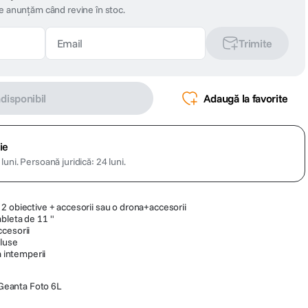
te anunțăm când revine în stoc.
Trimite
ndisponibil
Adaugă la favorite
ie
luni.
Persoană juridică: 24 luni.
2 obiective + accesorii sau o drona+accesorii
bleta de 11 "
cesorii
cluse
a intemperii
 Geanta Foto 6L