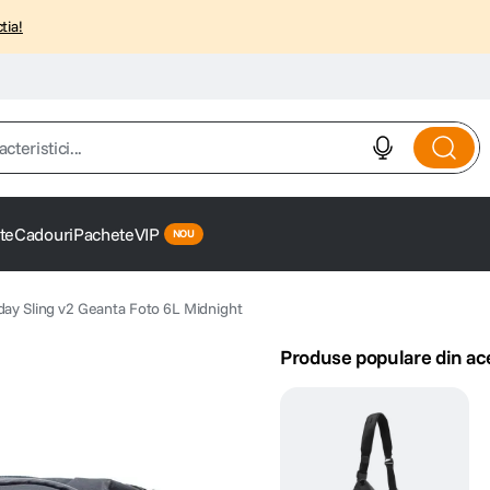
tia!
istici...
te
Cadouri
Pachete
VIP
ay Sling v2 Geanta Foto 6L Midnight
Produse populare din ac