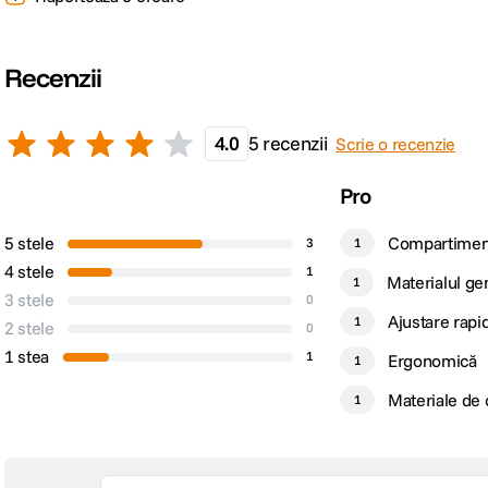
Volum maxim
6L
Tip geanta
Genti foto de umar
Recenzii
DETALII PRODUCATOR
4.0
5 recenzii
Scrie o recenzie
Cod producator
BEDS-6-MN-2
Pro
5 stele
Compartiment
3
1
4 stele
1
Materialul gen
1
3 stele
0
calitate
Ajustare rapi
1
2 stele
0
1 stea
1
Ergonomică
1
Materiale de c
1