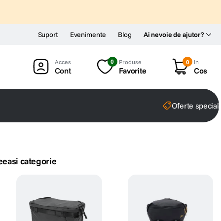
Suport
Evenimente
Blog
Ai nevoie de ajutor?
0
Produse
0
In
Cont
Favorite
Cos
Oferte special
eeasi categorie