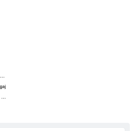
i
gaj
 și