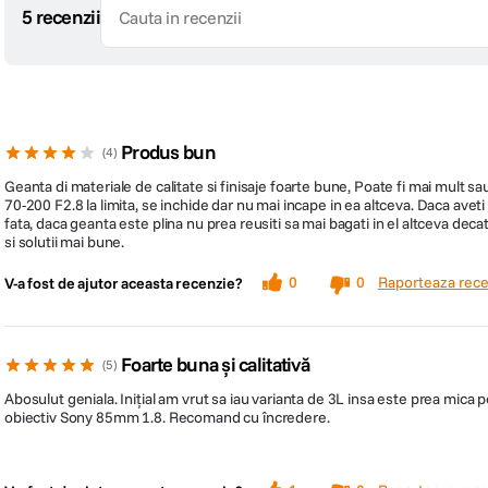
5 recenzii
Produs bun
4
Geanta di materiale de calitate si finisaje foarte bune, Poate fi mai mult
70-200 F2.8 la limita, se inchide dar nu mai incape in ea altceva. Daca avet
fata, daca geanta este plina nu prea reusiti sa mai bagati in el altceva decat
si solutii mai bune.
Raporteaza rece
0
0
V-a fost de ajutor aceasta recenzie?
Foarte buna și calitativă
5
Abosulut geniala. Inițial am vrut sa iau varianta de 3L insa este prea mica
obiectiv Sony 85mm 1.8. Recomand cu încredere.