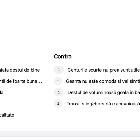
Contra
ata destul de bine
Centurile scurte nu prea sunt utile
1
tii de foarte buna
Geanta nu este comoda si vei simt
1
pe umar relat
dă
Destul de voluminoasă goală în ba
1
Transf. sling>borsetă e anevoioasă
1
ia timp
alitate