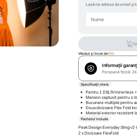
Lasă-ne adresa de email și 
I
Vândut și livrat de
F64
Informații garanț
Persoană fizică: 24 
Specificații cheie
Pentru 1 DSLR/mirorrless + 
Manson captusit pentru o ta
Buzunare multiple pentru ac
Doua divizoare Flex Fold in
Material exterior rezistent l
Pachetul include
Peak Design Everyday Sling v2
2 x Divizoare FlexFold