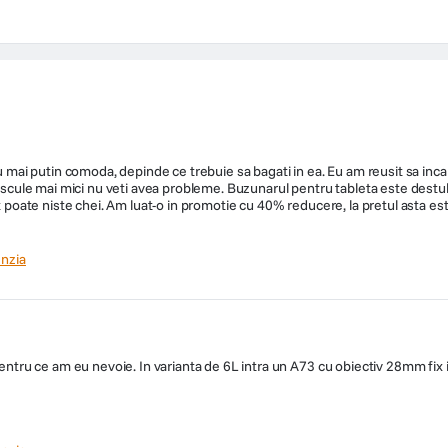
 sau mai putin comoda, depinde ce trebuie sa bagati in ea. Eu am reusit sa i
i scule mai mici nu veti avea probleme. Buzunarul pentru tableta este destul 
 poate niste chei. Am luat-o in promotie cu 40% reducere, la pretul asta este f
nzia
 pentru ce am eu nevoie. In varianta de 6L intra un A73 cu obiectiv 28mm fix 