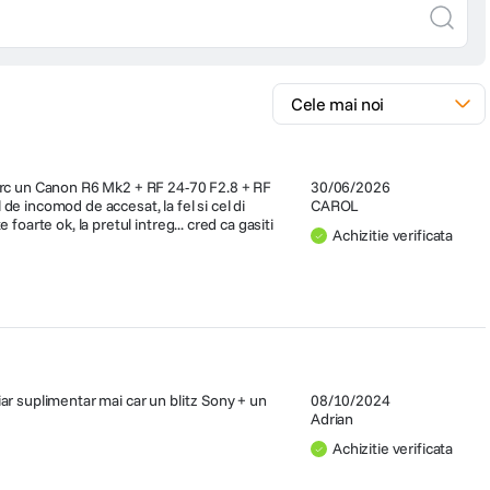
ncarc un Canon R6 Mk2 + RF 24-70 F2.8 + RF
30/06/2026
de incomod de accesat, la fel si cel di
CAROL
oarte ok, la pretul intreg... cred ca gasiti
Achizitie verificata
iar suplimentar mai car un blitz Sony + un
08/10/2024
Adrian
Achizitie verificata