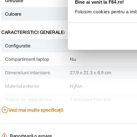
Greutate
0.6 kg
Bine ai venit la F64.ro!
Folosim cookies pentru a imbu
Culoare
Albastru
CARACTERISTICI GENERALE:
Configuratie
Small
Compartiment laptop
Nu
Dimensiuni interioare
27.9 x 21.3 x 6.9 cm
Material exterior
Nylon
Numar de separatoare
2 divizoare Flex fold
Vezi mai multe specificații
Rezistenta la apa
Da
Sistem de inchidere
Fermoar
Raportează o eroare