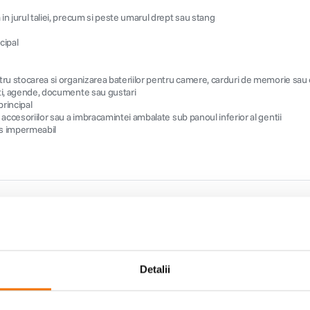
n jurul taliei, precum si peste umarul drept sau stang
cipal
tru stocarea si organizarea bateriilor pentru camere, carduri de memorie sau 
rti, agende, documente sau gustari
rincipal
 accesoriilor sau a imbracamintei ambalate sub panoul inferior al gentii
jos impermeabil
Detalii