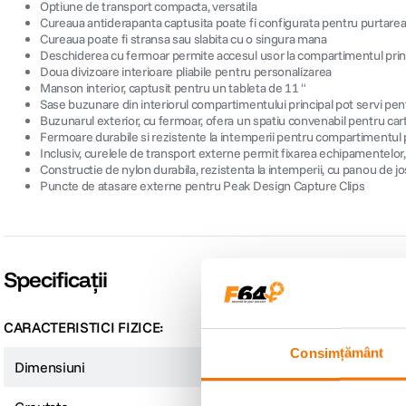
Optiune de transport compacta, versatila
Cureaua antiderapanta captusita poate fi configurata pentru purtarea i
Cureaua poate fi stransa sau slabita cu o singura mana
Deschiderea cu fermoar permite accesul usor la compartimentul prin
Doua divizoare interioare pliabile pentru personalizarea
Manson interior, captusit pentru un tableta de 11 "
Sase buzunare din interiorul compartimentului principal pot servi pen
Buzunarul exterior, cu fermoar, ofera un spatiu convenabil pentru ca
Fermoare durabile si rezistente la intemperii pentru compartimentul p
Inclusiv, curelele de transport externe permit fixarea echipamentelor,
Constructie de nylon durabila, rezistenta la intemperii, cu panou de 
Puncte de atasare externe pentru Peak Design Capture Clips
Specificații
CARACTERISTICI FIZICE:
Consimțământ
Dimensiuni
35 x 23.5 x 12 cm