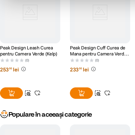
Panoul din spate are structura elevata pentru circulatie optima a
aerului, reducand transpiratia in conditii calde
Divizoarele au suprafete pliabile pentru amortizare si fixare fata de
deschiderile laterale
Fermoare laterale rezistente la intemperii, cu cheite mari, blocabile
Peak Design Leash Curea
Peak Design Cuff Curea de
pentru Camera Verde (Kelp)
Mana pentru Camera Verde
(Kelp)
(0)
(0)
253
lei
233
lei
00
00
Populare în aceeași categorie