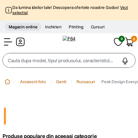
Da lumina ideilor tale! Descopera ofertele noastre Godox!
Vezi
selectia!
Magazin online
Inchirieri
Printing
Cursuri
0
0
Cont
Cauta dupa model, tipul produsului, caracteristici...
Top Cautari
Accesorii foto
Genti
Rucsacuri
Peak Design Everyd
canon g7x
1
.
trepied
2
.
trepied telefon
3
.
Produse populare din aceeasi categorie
peak design
4
.