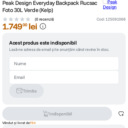
Peak Design Everyday Backpack Rucsac
Foto 30L Verde (Kelp)
(
0 recenzii
)
Cod
:
125091066
1
.
749
lei
00
Acest produs este indisponibil
Lasă-ne adresa de email și te anunțăm când revine în stoc.
Trimite
Indisponibil
Vândut și livrat de
F64