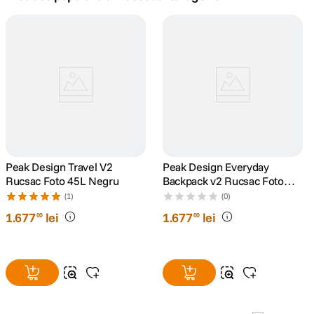
canon sx740 hs
5
.
lavaliera
6
.
card memorie
7
.
ulanzi
8
.
insta 360
Peak Design Travel V2
9
.
Peak Design Everyday
Rucsac Foto 45L Negru
Backpack v2 Rucsac Foto
30L Negru
godox
(1)
(0)
10
.
1
.
677
lei
1
.
677
lei
00
00