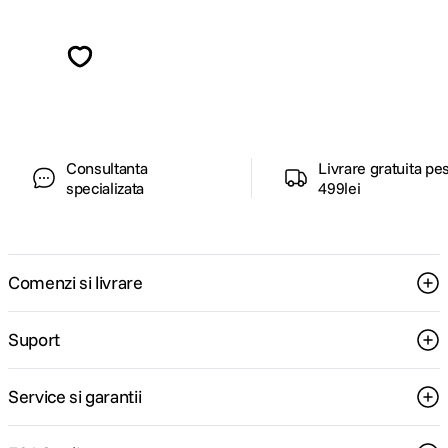
Alatura-te comunitatii creatorilor
Descopera inspiratie, recomandari utile,
ghiduri foto-video si oferte pregatite special
pentru tine.
Consultanta
Livrare gratuita pe
specializata
499lei
Comenzi si livrare
Suport
Service si garantii