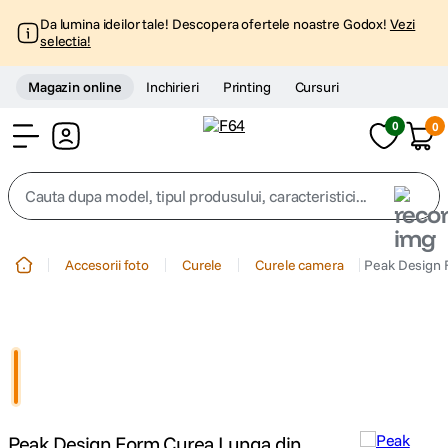
Da lumina ideilor tale! Descopera ofertele noastre Godox!
Vezi
selectia!
Magazin online
Inchirieri
Printing
Cursuri
0
0
Cont
Cauta dupa model, tipul produsului, caracteristici...
Top Cautari
Accesorii foto
Curele
Curele camera
Peak Design 
canon g7x
1
.
trepied
2
.
trepied telefon
3
.
Peak Design Form Curea Lunga din
peak design
4
.