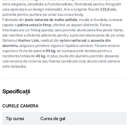
intre eleganta, simplitate si functionalitate, fiind ideala pentru fotografii
care apreciaza un design minimalist. Are o lungime fixa de
133,6 cm
,
potrivita pentru purtare pe umar sau cross-body.
Fabricata din
piele naturala de inalta calitate
, moale si durabila, cureaua
capata o
patina unica in timp
, oferind un aspect distinctiv. Partea
interioara are un finisaj special, care permite alunecarea lina peste haine,
dar mentine suficienta aderenta pentru a preveni alunecarea de pe umar.
Sistemul
Anchor Link
, realizat din
nylon ranforsat
si
accente din
aluminiu
, asigura o prindere sigura si rapida a camerei. Fiecare ancora
suporta o forta de pana la
90 kg
, iar cureaua este testata pentru o
rezistenta totala de
45 kg
. In plus, bucla din aluminiu permite atasarea
unei ancore de rezerva sau fixarea curelei pe corp atunci cand camera
este detasata.
Specificații
CURELE CAMERA
Tip curea
Curea de gat