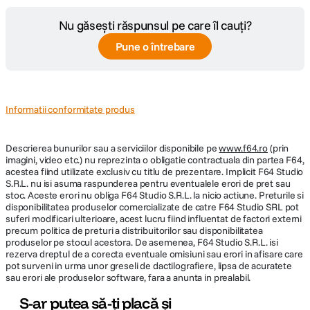
Nu găsești răspunsul pe care îl cauți?
Pune o întrebare
Informatii conformitate produs
Descrierea bunurilor sau a serviciilor disponibile pe
www.f64.ro
(prin
imagini, video etc.) nu reprezinta o obligatie contractuala din partea F64,
acestea fiind utilizate exclusiv cu titlu de prezentare. Implicit F64 Studio
S.R.L. nu isi asuma raspunderea pentru eventualele erori de pret sau
stoc. Aceste erori nu obliga F64 Studio S.R.L. la nicio actiune. Preturile si
disponibilitatea produselor comercializate de catre F64 Studio SRL pot
suferi modificari ulterioare, acest lucru fiind influentat de factori externi
precum politica de preturi a distribuitorilor sau disponibilitatea
produselor pe stocul acestora. De asemenea, F64 Studio S.R.L. isi
rezerva dreptul de a corecta eventuale omisiuni sau erori in afisare care
pot surveni in urma unor greseli de dactilografiere, lipsa de acuratete
sau erori ale produselor software, fara a anunta in prealabil.
S-ar putea să-ți placă și