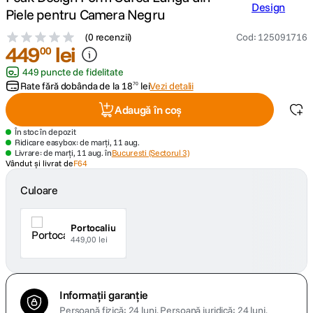
Piele pentru Camera Negru
canon sx740 hs
5
.
(
0 recenzii
)
Cod
:
125091716
449
lei
00
lavaliera
6
.
449 puncte de fidelitate
Rate fără dobânda de la
18
lei
Vezi detalii
70
sony fx
7
.
Adaugă în coș
card memorie
8
.
În stoc în depozit
Ridicare easybox: de marți, 11 aug.
Livrare: de marți, 11 aug. în
Bucuresti (Sectorul 3)
dji mic mini
Vândut și livrat de
F64
9
.
Culoare
dji osmo
10
.
Portocaliu
449,00 lei
Informații garanție
Persoană fizică: 24 luni.
Persoană juridică: 24 luni.