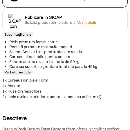
Publicare în SICAP
Solicită produsul în platformă.
Vezi detalii
Specificații cheie
Piele premium fara cusaturi
Poate fi purtata in mai multe moduri
Sistem Anchor Link pentru atasare rapida
Carcase ultra-subtiri pentru ancore
Fiecare ancora rezista la o forta de 90 kg
Cureaua suporta o greutate totala de pana la 45 kg
Pachetul include
1x Cureaua din piele Form
4x Ancore
1x Husa din microfibra
2x Inele ovale de prindere (pentru camere cu orificii mici)
Descriere
Cureaua
Peak Design Form Camera Strap
ofera un echilibru perfect