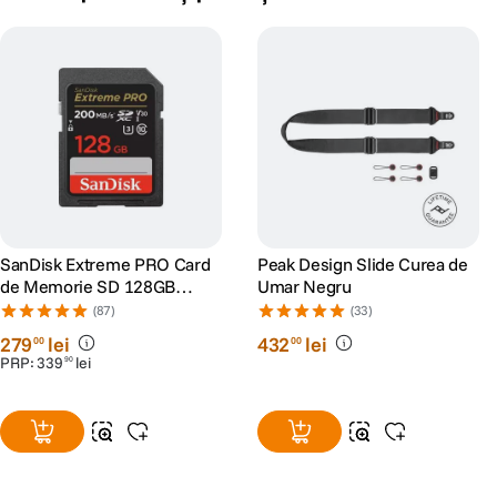
SanDisk Extreme PRO Card
Peak Design Slide Curea de
de Memorie SD 128GB
Umar Negru
SDXC UHS-I Class 10 U3 V30
(87)
(33)
+ 2 Ani RescuePRO Deluxe
279
lei
432
lei
00
00
PRP:
339
lei
90