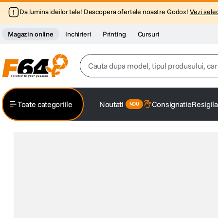
Da lumina ideilor tale! Descopera ofertele noastre Godox!
Vezi selec
Magazin online
Inchirieri
Printing
Cursuri
Cauta dupa model, tipul produsului, caracter
Top Cautari
Toate categoriile
Noutati
Consignatie
Resigila
canon g7x
1
.
trepied
2
.
trepied telefon
3
.
peak design
4
.
canon sx740 hs
5
.