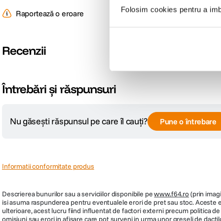
Folosim cookies pentru a imbu
Raportează o eroare
Recenzii
Întrebări și răspunsuri
Nu găsești răspunsul pe care îl cauți?
Pune o întrebare
Informatii conformitate produs
Descrierea bunurilor sau a serviciilor disponibile pe
www.f64.ro
(prin imagi
isi asuma raspunderea pentru eventualele erori de pret sau stoc. Aceste ero
ulterioare, acest lucru fiind influentat de factori externi precum politica 
omisiuni sau erori in afisare care pot surveni in urma unor greseli de dactil