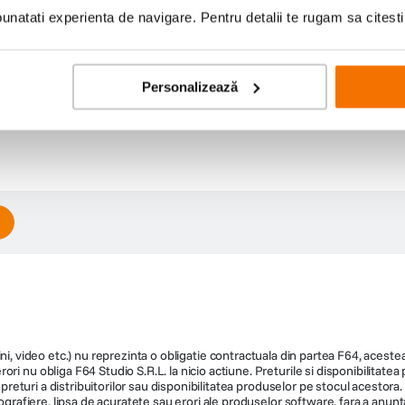
natati experienta de navigare. Pentru detalii te rugam sa citest
Personalizează
ni, video etc.) nu reprezinta o obligatie contractuala din partea F64, acestea 
ri nu obliga F64 Studio S.R.L. la nicio actiune. Preturile si disponibilitate
de preturi a distribuitorilor sau disponibilitatea produselor pe stocul acesto
ografiere, lipsa de acuratete sau erori ale produselor software, fara a anunta