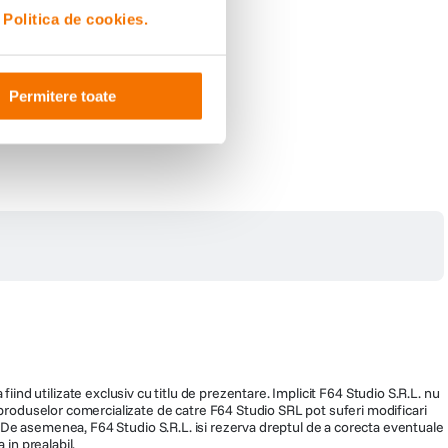
i
Politica de cookies.
Permitere toate
fiind utilizate exclusiv cu titlu de prezentare. Implicit F64 Studio S.R.L. nu
a produselor comercializate de catre F64 Studio SRL pot suferi modificari
ra. De asemenea, F64 Studio S.R.L. isi rezerva dreptul de a corecta eventuale
 in prealabil.