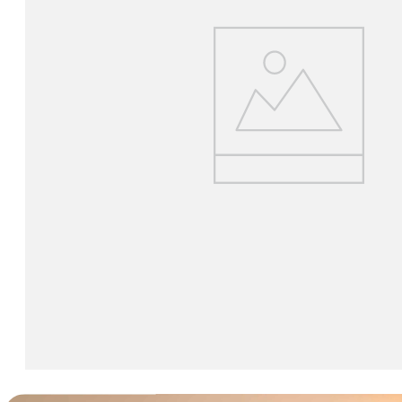
lavaliera
6
.
card memorie
7
.
dji mic mini
8
.
dji osmo
9
.
insta 360
10
.