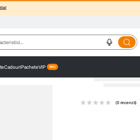
tia!
istici...
te
Cadouri
Pachete
VIP
(
0 recenzii
)