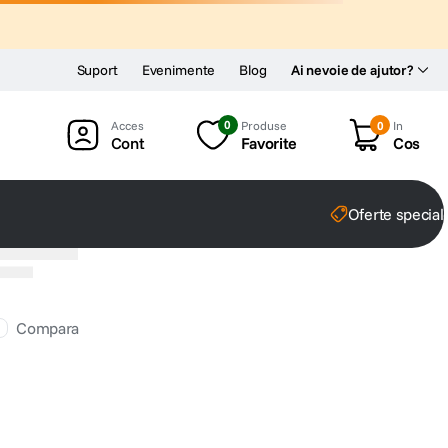
Suport
Evenimente
Blog
Ai nevoie de ajutor?
0
Produse
0
In
Cont
Favorite
Cos
Oferte special
Compara