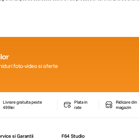
lor
iduri foto-video si oferte
Livrare gratuita peste
Plata in
Ridicare din
499lei
rate
magazin
rvice si Garantii
F64 Studio