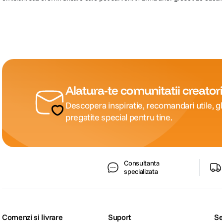
Alatura-te comunitatii creatori
Descopera inspiratie, recomandari utile, gh
pregatite special pentru tine.
Consultanta
specializata
Comenzi si livrare
Suport
Se