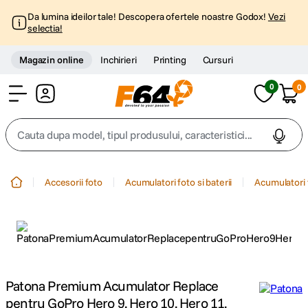
Da lumina ideilor tale! Descopera ofertele noastre Godox!
Vezi
selectia!
Magazin online
Inchirieri
Printing
Cursuri
0
0
Cont
Cauta dupa model, tipul produsului, caracteristici...
Top Cautari
Accesorii foto
Acumulatori foto si baterii
Acumulatori 
canon g7x
1
.
trepied
2
.
trepied telefon
3
.
Patona Premium Acumulator Replace
pentru GoPro Hero 9, Hero 10, Hero 11,
peak design
4
.