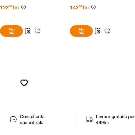
122
lei
142
lei
00
00
Alatura-te comunitatii creatorilor
Descopera inspiratie, recomandari utile,
ghiduri foto-video si oferte pregatite special
pentru tine.
Consultanta
Livrare gratuita pe
specializata
499lei