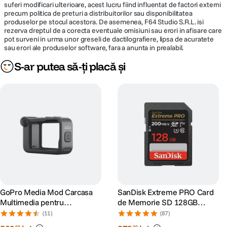
suferi modificari ulterioare, acest lucru fiind influentat de factori externi
precum politica de preturi a distribuitorilor sau disponibilitatea
produselor pe stocul acestora. De asemenea, F64 Studio S.R.L. isi
rezerva dreptul de a corecta eventuale omisiuni sau erori in afisare care
pot surveni in urma unor greseli de dactilografiere, lipsa de acuratete
sau erori ale produselor software, fara a anunta in prealabil.
S-ar putea să-ți placă și
GoPro Media Mod Carcasa
SanDisk Extreme PRO Card
Multimedia pentru
de Memorie SD 128GB
HERO9/10/11/12/13 Black
SDXC UHS-I Class 10 U3 V30
(11)
(87)
+ 2 Ani RescuePRO Deluxe
00
00