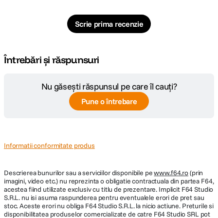
DETALII PRODUCATOR
Cod producator
1347
Scrie prima recenzie
Întrebări și răspunsuri
Nu găsești răspunsul pe care îl cauți?
Pune o întrebare
Informatii conformitate produs
Descrierea bunurilor sau a serviciilor disponibile pe
www.f64.ro
(prin
imagini, video etc.) nu reprezinta o obligatie contractuala din partea F64,
acestea fiind utilizate exclusiv cu titlu de prezentare. Implicit F64 Studio
S.R.L. nu isi asuma raspunderea pentru eventualele erori de pret sau
stoc. Aceste erori nu obliga F64 Studio S.R.L. la nicio actiune. Preturile si
disponibilitatea produselor comercializate de catre F64 Studio SRL pot