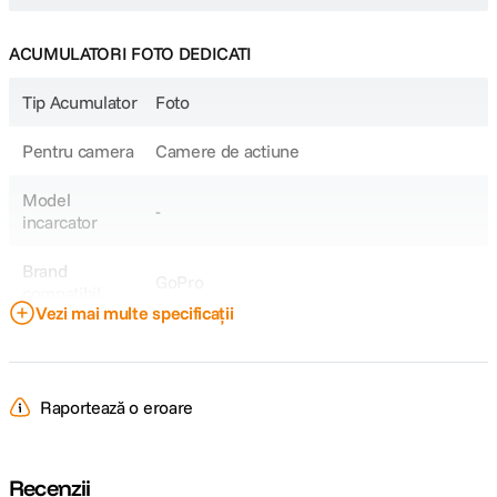
ACUMULATORI FOTO DEDICATI
Tip Acumulator
Foto
Pentru camera
Camere de actiune
Model
-
incarcator
Brand
GoPro
compatibil
Vezi mai multe specificații
Model
AHDBT-901C
Acumulator
Raportează o eroare
Model
GoPro Hero 9, Hero 10, Hero 11, Hero 12
Compatibil
Recenzii