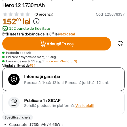
Hero 12 1730mAh
canon sx740 hs
5
.
(
0 recenzii
)
Cod
:
125078337
152
lei
00
lavaliera
6
.
152 puncte de fidelitate
Rate fără dobânda de la
6
lei
Vezi detalii
33
card memorie
7
.
Adaugă în coș
dji mic mini
În stoc în depozit
8
.
Ridicare easybox: de marți, 11 aug.
Livrare: de marți, 11 aug. în
Bucuresti (Sectorul 3)
Vândut și livrat de
F64
dji osmo
9
.
Informații garanție
insta 360
10
.
Persoană fizică: 12 luni.
Persoană juridică: 12 luni.
Publicare în SICAP
Solicită produsul în platformă.
Vezi detalii
Specificații cheie
Capacitate: 1730mAh / 6,66Wh