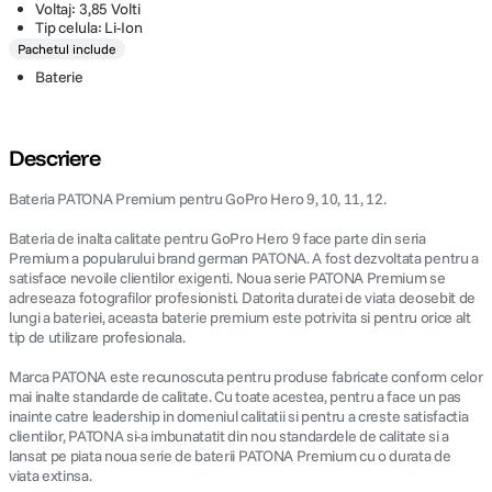
Voltaj: 3,85 Volti
Tip celula: Li-Ion
Pachetul include
Baterie
Descriere
Bateria PATONA Premium pentru GoPro Hero 9, 10, 11, 12.
Bateria de inalta calitate pentru GoPro Hero 9 face parte din seria
Premium a popularului brand german PATONA. A fost dezvoltata pentru a
satisface nevoile clientilor exigenti. Noua serie PATONA Premium se
adreseaza fotografilor profesionisti. Datorita duratei de viata deosebit de
lungi a bateriei, aceasta baterie premium este potrivita si pentru orice alt
tip de utilizare profesionala.
Marca PATONA este recunoscuta pentru produse fabricate conform celor
mai inalte standarde de calitate. Cu toate acestea, pentru a face un pas
inainte catre leadership in domeniul calitatii si pentru a creste satisfactia
clientilor, PATONA si-a imbunatatit din nou standardele de calitate si a
lansat pe piata noua serie de baterii PATONA Premium cu o durata de
viata extinsa.