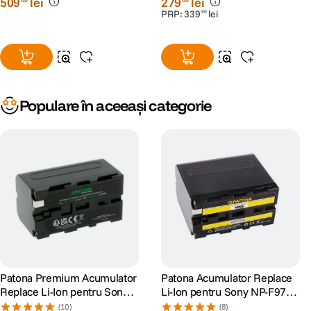
509
lei
279
lei
PRP:
339
lei
90
Populare în aceeași categorie
Patona Premium Acumulator
Patona Acumulator Replace
Replace Li-Ion pentru Sony
Li-Ion pentru Sony NP-F970
NP-F750 5200mAh 7.4V
6600 mAh 7.2V
(10)
(8)