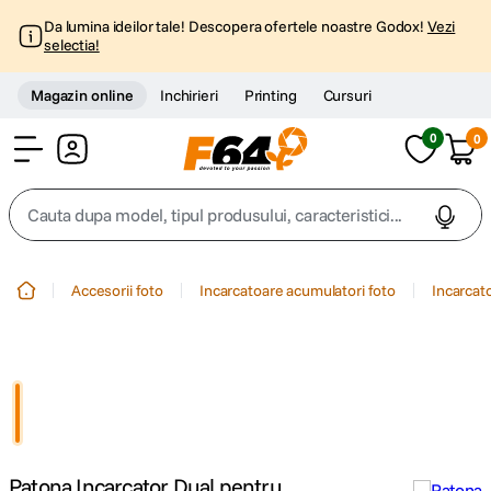
Da lumina ideilor tale! Descopera ofertele noastre Godox!
Vezi
selectia!
Magazin online
Inchirieri
Printing
Cursuri
0
0
Cont
Cauta dupa model, tipul produsului, caracteristici...
Top Cautari
Accesorii foto
Incarcatoare acumulatori foto
Incarcat
canon g7x
1
.
trepied
2
.
trepied telefon
3
.
Patona Incarcator Dual pentru
peak design
4
.