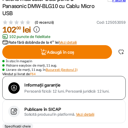
Panasonic DMW-BLG10 cu Cablu Micro
canon sx740 hs
USB
5
.
(
0 recenzii
)
Cod
:
125053059
lavaliera
102
6
.
lei
00
102 puncte de fidelitate
sony fx
7
.
Rate fără dobânda de la
4
lei
Vezi detalii
25
Adaugă în coș
card memorie
8
.
În stoc în magazin
Ridicare easybox: de marți, 11 aug.
dji mic mini
9
.
Livrare: de marți, 11 aug. în
Bucuresti (Sectorul 3)
Vândut și livrat de
F64
dji osmo
10
.
Informații garanție
Persoană fizică: 12 luni.
Persoană juridică: 12 luni.
Publicare în SICAP
Solicită produsul în platformă.
Vezi detalii
Specificații cheie