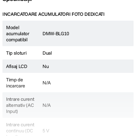
INCARCATOARE ACUMULATORI FOTO DEDICATI
Model
acumulator
DMW-BLG10
compatibil
Tip sloturi
Dual
Afisaj LCD
Nu
Timp de
N/A
incarcare
Intrare curent
alternativ (AC
N/A
Input)
Intrare curent
continuu (DC
5 V