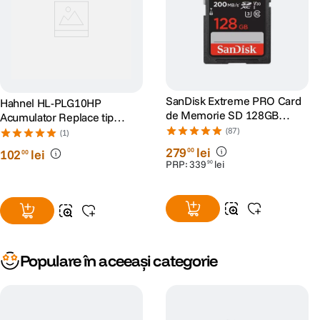
SanDisk Extreme PRO Card
Hahnel HL-PLG10HP
de Memorie SD 128GB
Acumulator Replace tip
SDXC UHS-I Class 10 U3 V30
Panasonic DMW-BLG10E
(87)
(1)
+ 2 Ani RescuePRO Deluxe
1000mAh
279
lei
00
102
lei
00
PRP:
339
lei
90
Populare în aceeași categorie