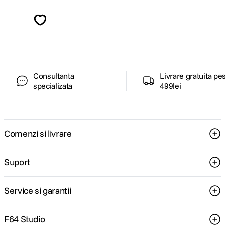
Descopera inspiratie, recomandari utile,
ghiduri foto-video si oferte pregatite special
pentru tine.
Consultanta
Livrare gratuita pe
specializata
499lei
Comenzi si livrare
Suport
Service si garantii
F64 Studio