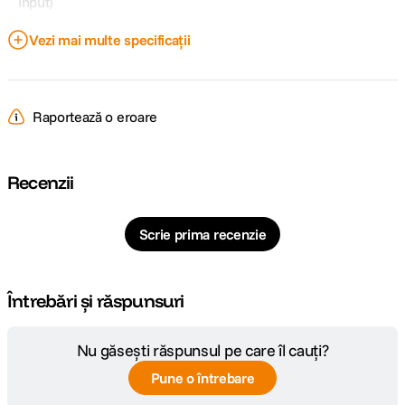
Input)
Vezi mai multe specificații
Port USB
Da
Curent iesire
8,2V 600mA x2
USB
Raportează o eroare
DETALII PRODUCATOR
Recenzii
Cod producator
191655
Scrie prima recenzie
Întrebări și răspunsuri
Nu găsești răspunsul pe care îl cauți?
Pune o întrebare