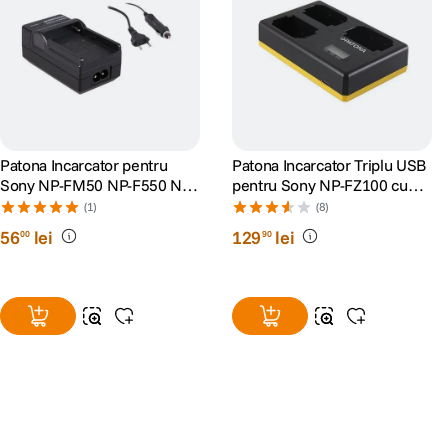
Patona Incarcator pentru
Patona Incarcator Triplu USB
Sony NP-FM50 NP-F550 NP-
pentru Sony NP-FZ100 cu
F750 NP-F970
Cablu tip C 8.4V
(1)
(8)
56
lei
129
lei
00
90
Alatura-te comunitatii creatorilor