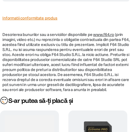
Informatii conformitate produs
Descrierea bunurilor sau a serviciilor disponibile pe
www.f64.ro
(prin
imagini, video etc.) nu reprezinta o obligatie contractuala din partea F64,
acestea fiind utilizate exclusiv cu titlu de prezentare. Implicit F64 Studio
S.R.L. nu isi asuma raspunderea pentru eventualele erori de pret sau
stoc. Aceste erori nu obliga F64 Studio S.R.L. la nicio actiune. Preturile si
disponibilitatea produselor comercializate de catre F64 Studio SRL pot
suferi modificari ulterioare, acest lucru fiind influentat de factori externi
precum politica de preturi a distribuitorilor sau disponibilitatea
produselor pe stocul acestora. De asemenea, F64 Studio S.R.L. isi
rezerva dreptul de a corecta eventuale omisiuni sau erori in afisare care
pot surveni in urma unor greseli de dactilografiere, lipsa de acuratete
sau erori ale produselor software, fara a anunta in prealabil.
S-ar putea să-ți placă și