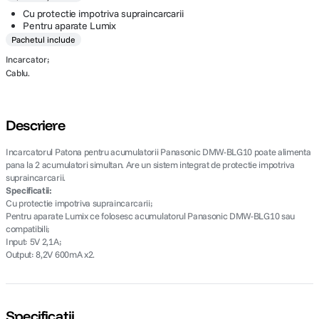
Cu protectie impotriva supraincarcarii
Pentru aparate Lumix
Pachetul include
Incarcator;
Cablu.
Descriere
Incarcatorul Patona pentru acumulatorii Panasonic DMW-BLG10 poate alimenta
pana la 2 acumulatori simultan. Are un sistem integrat de protectie impotriva
supraincarcarii.
Specificatii:
Cu protectie impotriva supraincarcarii;
Pentru aparate Lumix ce folosesc acumulatorul Panasonic DMW-BLG10 sau
compatibili;
Input: 5V 2,1A;
Output: 8,2V 600mA x2.
Specificații