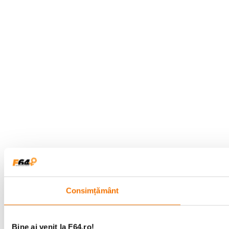
Consimțământ
Bine ai venit la F64.ro!