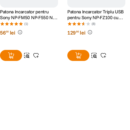
Patona Incarcator pentru
Patona Incarcator Triplu USB
Sony NP-FM50 NP-F550 NP-
pentru Sony NP-FZ100 cu
F750 NP-F970
Cablu tip C 8.4V
(1)
(8)
56
lei
129
lei
00
90
Alatura-te comunitatii creatorilor
Descopera inspiratie, recomandari utile,
ghiduri foto-video si oferte pregatite special
pentru tine.