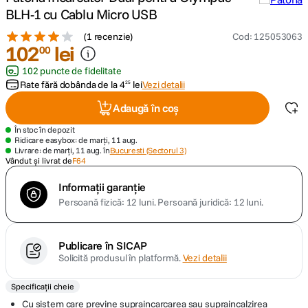
BLH-1 cu Cablu Micro USB
canon sx740 hs
5
.
(
1 recenzie
)
Cod
:
125053063
102
lei
00
lavaliera
6
.
102 puncte de fidelitate
Rate fără dobânda de la
4
lei
Vezi detalii
25
card memorie
7
.
Adaugă în coș
dji mic mini
8
.
În stoc în depozit
Ridicare easybox: de marți, 11 aug.
Livrare: de marți, 11 aug. în
Bucuresti (Sectorul 3)
dji osmo
Vândut și livrat de
F64
9
.
Informații garanție
insta 360
10
.
Persoană fizică: 12 luni.
Persoană juridică: 12 luni.
Publicare în SICAP
Solicită produsul în platformă.
Vezi detalii
Specificații cheie
Cu sistem care previne supraincarcarea sau supraincalzirea