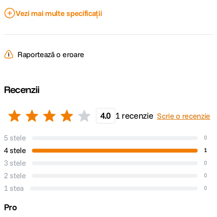
Vezi mai multe specificații
Port USB
Da
Curent iesire
8,4V 500mA x2
USB
Raportează o eroare
DETALII PRODUCATOR
Recenzii
Cod producator
191680
4.0
1 recenzie
Scrie o recenzie
5 stele
0
4 stele
1
3 stele
0
2 stele
0
1 stea
0
Pro