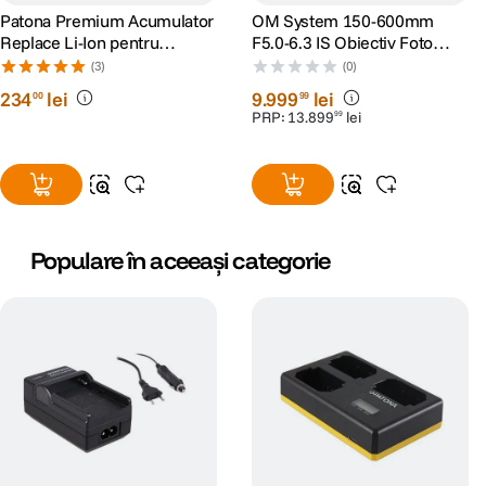
Patona Premium Acumulator
OM System 150-600mm
Replace Li-Ion pentru
F5.0-6.3 IS Obiectiv Foto
Olympus BLH-1 2040mAh
Mirrorless
(3)
(0)
7.4V
234
lei
9
.
999
lei
00
99
PRP:
13
.
899
lei
99
Populare în aceeași categorie