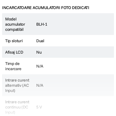
INCARCATOARE ACUMULATORI FOTO DEDICATI
Model
acumulator
BLH-1
compatibil
Tip sloturi
Dual
Afisaj LCD
Nu
Timp de
N/A
incarcare
Intrare curent
alternativ (AC
N/A
Input)
Intrare curent
continuu (DC
5 V
Input)