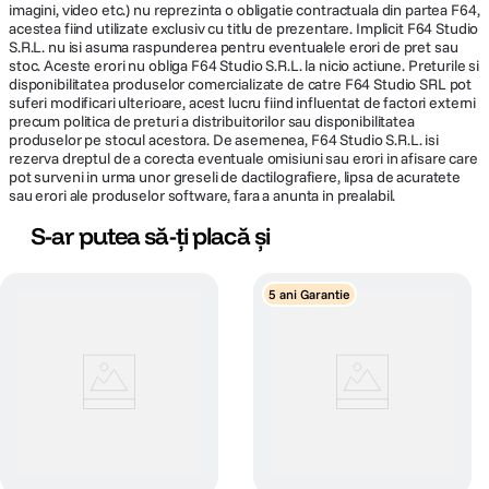
imagini, video etc.) nu reprezinta o obligatie contractuala din partea F64,
acestea fiind utilizate exclusiv cu titlu de prezentare. Implicit F64 Studio
S.R.L. nu isi asuma raspunderea pentru eventualele erori de pret sau
stoc. Aceste erori nu obliga F64 Studio S.R.L. la nicio actiune. Preturile si
disponibilitatea produselor comercializate de catre F64 Studio SRL pot
suferi modificari ulterioare, acest lucru fiind influentat de factori externi
precum politica de preturi a distribuitorilor sau disponibilitatea
produselor pe stocul acestora. De asemenea, F64 Studio S.R.L. isi
rezerva dreptul de a corecta eventuale omisiuni sau erori in afisare care
pot surveni in urma unor greseli de dactilografiere, lipsa de acuratete
sau erori ale produselor software, fara a anunta in prealabil.
S-ar putea să-ți placă și
5 ani Garantie