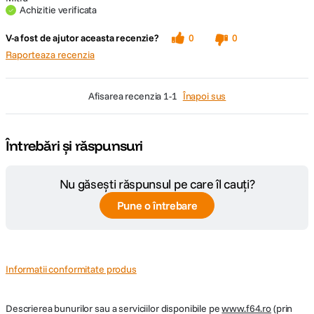
Achizitie verificata
V-a fost de ajutor aceasta recenzie?
0
0
Raporteaza recenzia
afisarea recenzia
1-1
Înapoi sus
Întrebări și răspunsuri
Nu găsești răspunsul pe care îl cauți?
Pune o întrebare
Informatii conformitate produs
Descrierea bunurilor sau a serviciilor disponibile pe
www.f64.ro
(prin