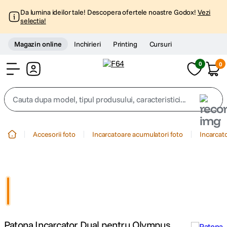
Da lumina ideilor tale! Descopera ofertele noastre Godox!
Vezi
selectia!
Magazin online
Inchirieri
Printing
Cursuri
0
0
Cont
Cauta dupa model, tipul produsului, caracteristici...
Top Cautari
Accesorii foto
Incarcatoare acumulatori foto
Incarcat
canon g7x
1
.
trepied
2
.
trepied telefon
3
.
Patona Incarcator Dual pentru Olympus
peak design
4
.