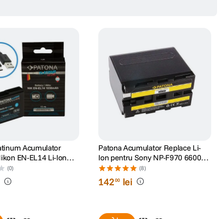
atinum Acumulator
Patona Acumulator Replace Li-
on EN-EL14 Li-Ion
Ion pentru Sony NP-F970 6600
 7.4V cu Incacare USB-
mAh 7.2V
(0)
(8)
i
142
lei
00