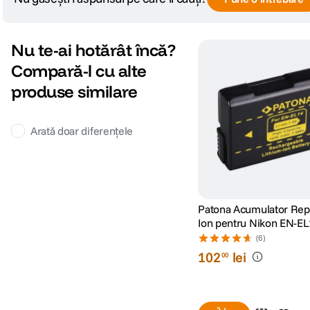
Nu te-ai hotărât încă?
Compară-l cu alte
produse similare
Arată doar diferențele
Patona Acumulator Repl
Ion pentru Nikon EN-EL
decoded 1030mAh 7.4
(6)
102
lei
00