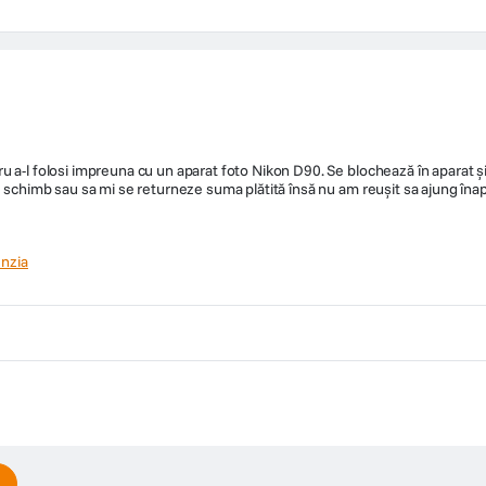
 a-l folosi impreuna cu un aparat foto Nikon D90. Se blochează în aparat și
 schimb sau sa mi se returneze suma plătită însă nu am reușit sa ajung înapoi 
nzia