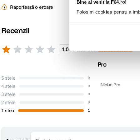
DETALII PRODUCATOR
Bine ai venit la F64.ro!
Raportează o eroare
Folosim cookies pentru a imbu
Cod producator
1035
Recenzii
1.0
1 recenzie
Scrie o recenzie
Pro
5 stele
0
Niciun Pro
4 stele
0
3 stele
0
2 stele
0
1 stea
1