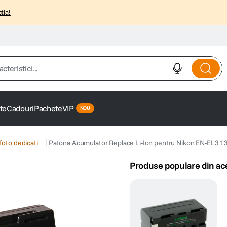
tia!
istici...
te
Cadouri
Pachete
VIP
foto dedicati
Patona Acumulator Replace Li-Ion pentru Nikon EN-EL3 
Produse populare din ac