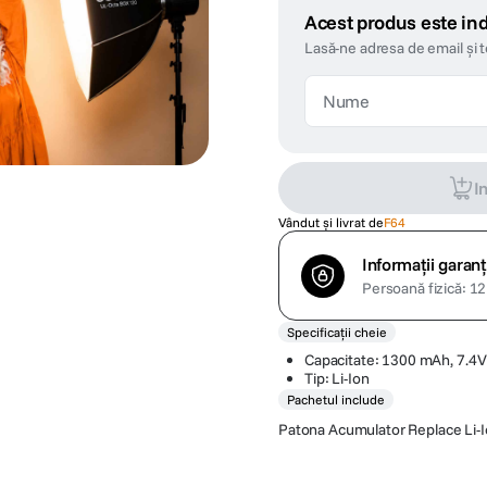
Acest produs este ind
Lasă-ne adresa de email și 
I
Vândut și livrat de
F64
Informații garanț
Persoană fizică: 12 
Specificații cheie
Capacitate: 1300 mAh, 7.4V
Tip: Li-Ion
Pachetul include
Patona Acumulator Replace Li-