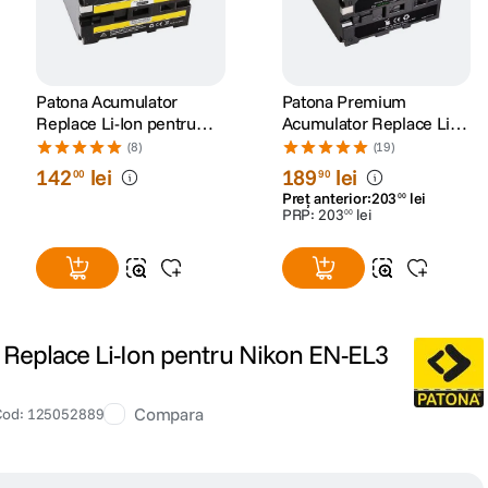
Patona Acumulator
Patona Premium
Replace Li-Ion pentru
Acumulator Replace Li-
Sony NP-F970 6600 mAh
Ion pentru Sony NP-F970
(8)
(19)
7.2V
7800mAh 7.2V
142
lei
189
lei
00
90
Preț anterior:
203
lei
00
PRP:
203
lei
00
Replace Li-Ion pentru Nikon EN-EL3
Compara
Cod
:
125052889