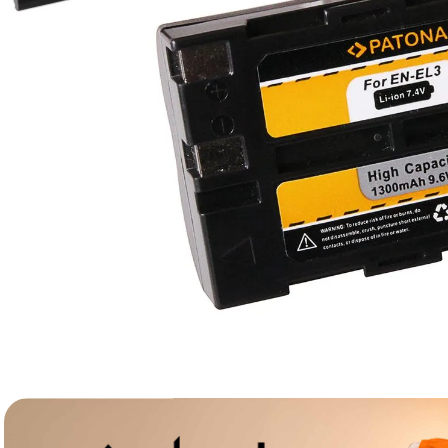
lavaliera
6
.
card memorie
7
.
dji mic mini
8
.
dji osmo
9
.
insta 360
10
.