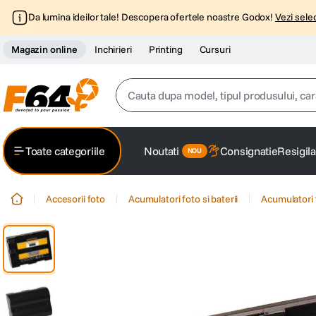
Da lumina ideilor tale! Descopera ofertele noastre Godox!
Vezi selec
Magazin online
Inchirieri
Printing
Cursuri
Cauta dupa model, tipul produsului, caracter
Top Cautari
Toate categoriile
Noutati
Consignatie
Resigila
canon g7x
1
.
Accesorii foto
Acumulatori foto si baterii
Acumulatori 
trepied
2
.
trepied telefon
3
.
peak design
4
.
canon sx740 hs
5
.