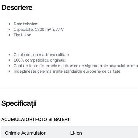
Descriere
Date tehnice:
Capacitate: 1300 mAh, 7.4V
Tip: Li-Ion
Celule de cea mai buna calitate
100% compatibil cu originalul
Contine toate sistemele electronice de siguranta ale acumulatorilor or
Indeplineste cele mai inalte standarde europene de calitate
Specificații
ACUMULATORI FOTO SI BATERII
Chimie Acumulator
Li-ion