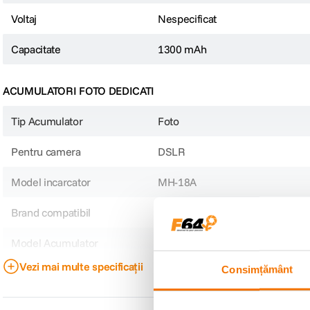
Voltaj
Nespecificat
Capacitate
1300 mAh
ACUMULATORI FOTO DEDICATI
Tip Acumulator
Foto
Pentru camera
DSLR
Model incarcator
MH-18A
Brand compatibil
Nikon
Model Acumulator
EN-EL3
Vezi mai multe specificații
Consimțământ
Model Compatibil
Nikon D100 D200 D300 D50 D7