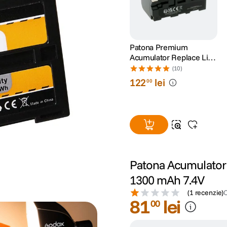
Patona Premium
Acumulator Replace Li-
Ion pentru Sony NP-F750
(10)
5200mAh 7.4V
122
lei
00
Patona Acumulator 
1300 mAh 7.4V
(
1 recenzie
)
81
lei
00