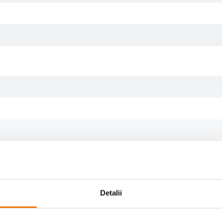
Detalii
0 D700 D80 D90