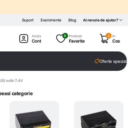
Suport
Evenimente
Blog
Ai nevoie de ajutor?
0
Produse
0
In
Cont
Favorite
Cos
Oferte special
1300 mAh 7.4V
eeasi categorie