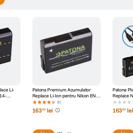
ace Li-
Patona Premium Acumulator
Patona Pl
14-
Replace Li-Ion pentru Nikon EN-
Replace Nik
V
EL14 1100mAh 7.4V
1030 mAh,
(5)
C
163
lei
163
le
00
00