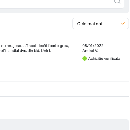
 nu reușesc sa îl scot decât foarte greu,
08/01/2022
în sediul dvs. din bld. Unirii.
Andrei V.
Achizitie verificata