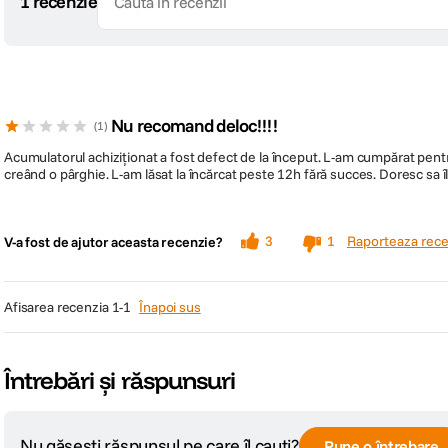
1 recenzie
Nu recomand deloc!!!!
1
Acumulatorul achiziționat a fost defect de la început. L-am cumpărat pentru
creând o pârghie. L-am lăsat la încărcat peste 12h fără succes. Doresc sa îl
Raporteaza rece
3
1
V-a fost de ajutor aceasta recenzie?
afisarea recenzia
1-1
Înapoi sus
Întrebări și răspunsuri
Nu găsești răspunsul pe care îl cauți?
Pune o întrebare