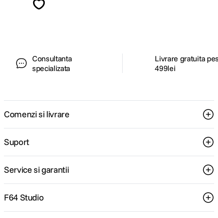
ghiduri foto-video si oferte pregatite special
pentru tine.
Consultanta
Livrare gratuita pe
specializata
499lei
Comenzi si livrare
Suport
Service si garantii
F64 Studio