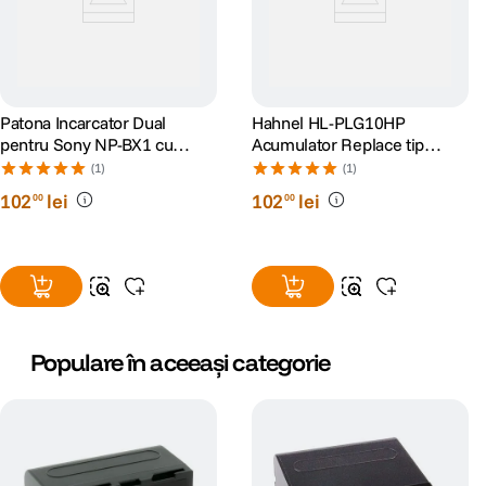
Patona Incarcator Dual
Hahnel HL-PLG10HP
pentru Sony NP-BX1 cu
Acumulator Replace tip
Cablu Micro USB
Panasonic DMW-BLG10E
(1)
(1)
1000mAh
102
lei
102
lei
00
00
Populare în aceeași categorie