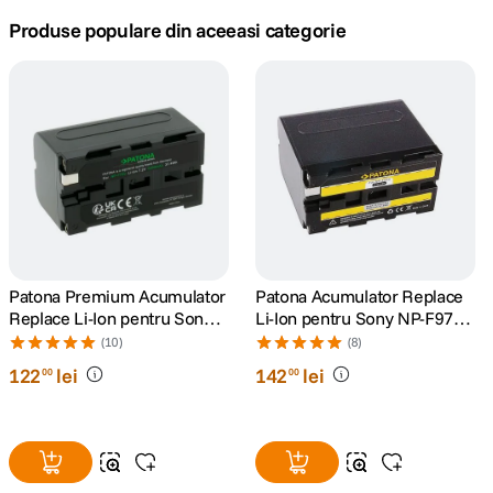
Produse populare din aceeasi categorie
canon sx740 hs
5
.
lavaliera
6
.
sony fx
7
.
card memorie
8
.
dji mic mini
9
.
Patona Premium Acumulator
Patona Acumulator Replace
dji osmo
10
.
Replace Li-Ion pentru Sony
Li-Ion pentru Sony NP-F970
NP-F750 5200mAh 7.4V
6600 mAh 7.2V
(10)
(8)
122
lei
142
lei
00
00