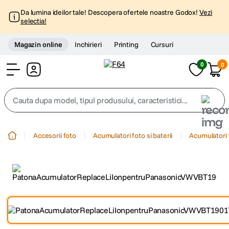
Da lumina ideilor tale! Descopera ofertele noastre Godox!
Vezi
selectia!
Magazin online
Inchirieri
Printing
Cursuri
0
0
Cont
Cauta dupa model, tipul produsului, caracteristici...
Top Cautari
Accesorii foto
Acumulatori foto si baterii
Acumulatori 
canon g7x
1
.
trepied
2
.
trepied telefon
3
.
peak design
4
.