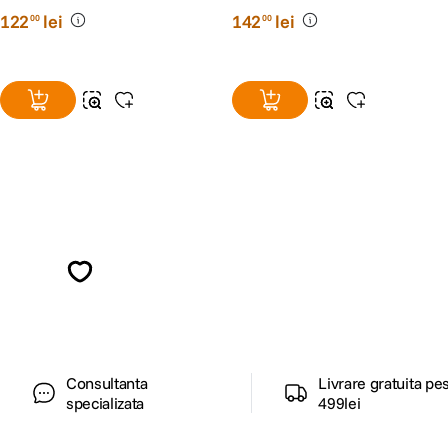
122
lei
142
lei
00
00
Alatura-te comunitatii creatorilor
Descopera inspiratie, recomandari utile,
ghiduri foto-video si oferte pregatite special
pentru tine.
Consultanta
Livrare gratuita pe
specializata
499lei