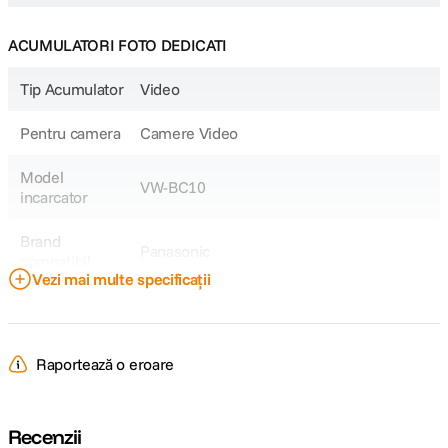
ACUMULATORI FOTO DEDICATI
Tip Acumulator
Video
Pentru camera
Camere Video
Model
VW-BC10
incarcator
Brand
Panasonic
compatibil
Vezi mai multe specificații
Model
VW-VBT
Acumulator
Raportează o eroare
PanasonicHC V110, V120, V160, V210,
V250EB, V270, V380, V510, V520, V550,
V550EB, V710, V720, V727, V727EB,
V750EB, V757, V770EB, V777, VX870,
Recenzii