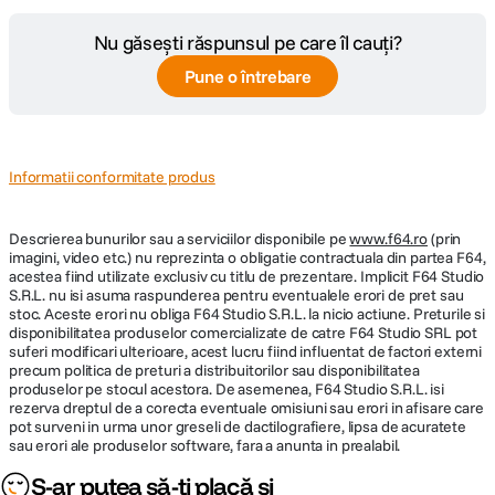
Nu găsești răspunsul pe care îl cauți?
Pune o întrebare
Informatii conformitate produs
Descrierea bunurilor sau a serviciilor disponibile pe
www.f64.ro
(prin
imagini, video etc.) nu reprezinta o obligatie contractuala din partea F64,
acestea fiind utilizate exclusiv cu titlu de prezentare. Implicit F64 Studio
S.R.L. nu isi asuma raspunderea pentru eventualele erori de pret sau
stoc. Aceste erori nu obliga F64 Studio S.R.L. la nicio actiune. Preturile si
disponibilitatea produselor comercializate de catre F64 Studio SRL pot
suferi modificari ulterioare, acest lucru fiind influentat de factori externi
precum politica de preturi a distribuitorilor sau disponibilitatea
produselor pe stocul acestora. De asemenea, F64 Studio S.R.L. isi
rezerva dreptul de a corecta eventuale omisiuni sau erori in afisare care
pot surveni in urma unor greseli de dactilografiere, lipsa de acuratete
sau erori ale produselor software, fara a anunta in prealabil.
S-ar putea să-ți placă și