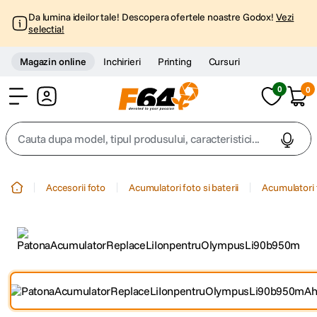
Da lumina ideilor tale! Descopera ofertele noastre Godox!
Vezi
selectia!
Magazin online
Inchirieri
Printing
Cursuri
0
0
Cont
Cauta dupa model, tipul produsului, caracteristici...
Top Cautari
Accesorii foto
Acumulatori foto si baterii
Acumulatori 
canon g7x
1
.
trepied
2
.
trepied telefon
3
.
peak design
4
.