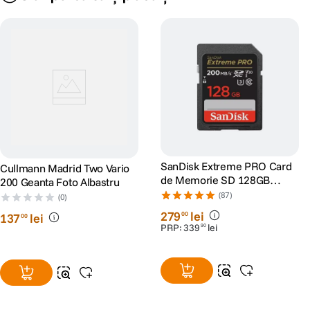
SanDisk Extreme PRO Card
Cullmann Madrid Two Vario
de Memorie SD 128GB
200 Geanta Foto Albastru
SDXC UHS-I Class 10 U3 V30
(87)
(0)
+ 2 Ani RescuePRO Deluxe
279
lei
00
137
lei
00
PRP:
339
lei
90