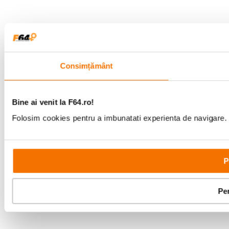
Consimțământ
Bine ai venit la F64.ro!
Folosim cookies pentru a imbunatati experienta de navigare. P
P
Pe