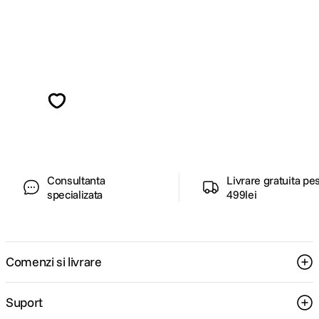
Alatura-te comunitatii creatorilor
Descopera inspiratie, recomandari utile,
ghiduri foto-video si oferte pregatite special
pentru tine.
Consultanta
Livrare gratuita pe
specializata
499lei
Comenzi si livrare
Suport