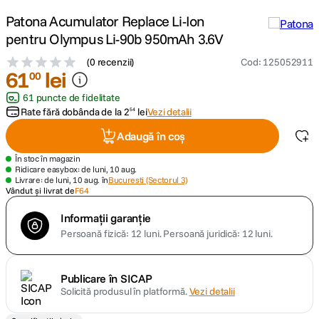
Patona Acumulator Replace Li-Ion
lavaliera
5
.
pentru Olympus Li-90b 950mAh 3.6V
(
0 recenzii
)
Cod
:
125052911
canon sx740 hs
6
.
61
lei
00
61 puncte de fidelitate
card memorie
7
.
Rate fără dobânda de la
2
lei
Vezi detalii
54
sony fx
8
.
Adaugă în coș
În stoc în magazin
dji mic mini
9
.
Ridicare easybox: de luni, 10 aug.
Livrare: de luni, 10 aug. în
Bucuresti (Sectorul 3)
Vândut și livrat de
F64
dji osmo pocket 4
10
.
Informații garanție
Persoană fizică: 12 luni.
Persoană juridică: 12 luni.
Publicare în SICAP
Solicită produsul în platformă.
Vezi detalii