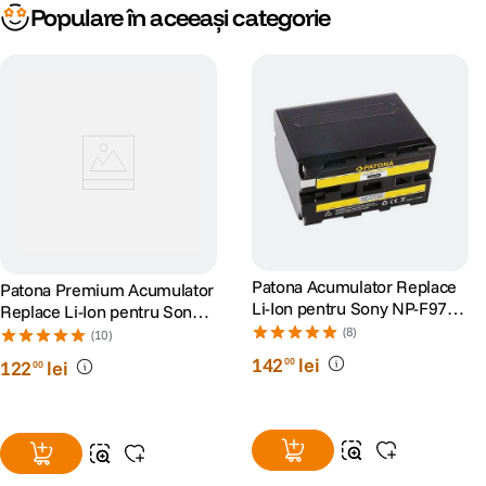
Populare în aceeași categorie
Patona Acumulator Replace
Patona Premium Acumulator
Li-Ion pentru Sony NP-F970
Replace Li-Ion pentru Sony
6600 mAh 7.2V
NP-F750 5200mAh 7.4V
(8)
(10)
142
lei
00
122
lei
00