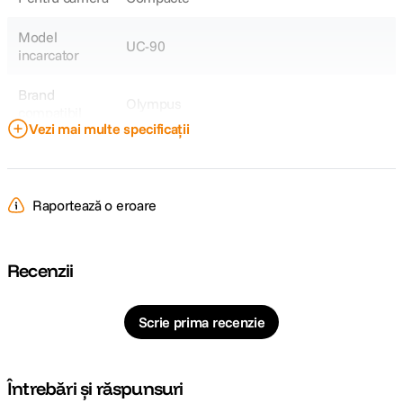
Model
UC-90
incarcator
Brand
Olympus
compatibil
Vezi mai multe specificații
Model
LI-90B
Acumulator
Raportează o eroare
Model
Olympus Tough TG-1, Tough TG-2, Stylus
Compatibil
XZ-2
Recenzii
DETALII PRODUCATOR
Cod producator
1131
Scrie prima recenzie
Întrebări și răspunsuri