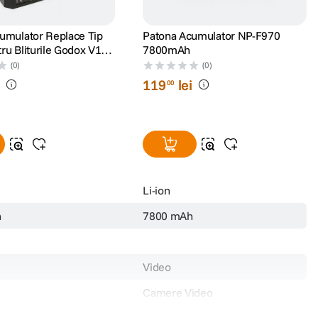
umulator Replace Tip
Patona Acumulator NP-F970
ru Bliturile Godox V1
7800mAh
60III cu USB-C
(0)
(0)
i
119
lei
00
Li-ion
h
7800 mAh
Video
Camere Video
AC-L200