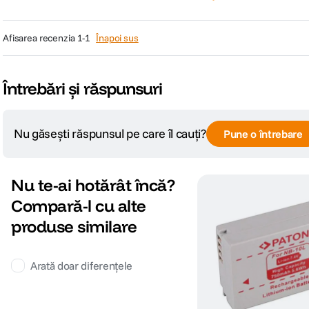
afisarea recenzia
1-1
Înapoi sus
Întrebări și răspunsuri
Nu găsești răspunsul pe care îl cauți?
Pune o întrebare
Nu te-ai hotărât încă?
Compară-l cu alte
produse similare
Arată doar diferențele