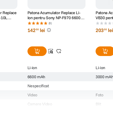
r Replace
Patona Acumulator Replace Li-
Patona Ac
-10L
Ion pentru Sony NP-F970 6600
VB30 pent
mAh 7.2V
Pro/V1/V8
(8)
142
lei
203
le
00
00
Li-ion
Li-ion
6600 mAh
3000 mA
Nespecificat
Video
Foto
Camere Video
Blit
AC-L200
-