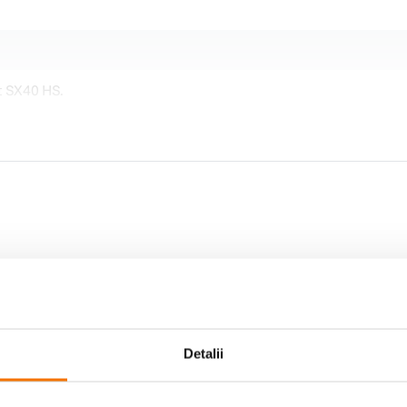
 SX40 HS.
Detalii
Contra