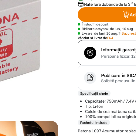
Rate fără dobânda de la
3
l
16
Ad
În stoc în depozit
Ridicare easybox: de luni, 10 aug.
Livrare: de luni, 10 aug. în
Bucuresti
Vândut și livrat de
F64
Informații garanț
Persoană fizică: 12 
Publicare în SIC
Solicită produsul î
Specificații cheie
Capacitate: 750mAh / 7.4V 
Tip: Li-Ion
Celule de cea mai buna calit
100% compatibil cu original
Pachetul include
Patona 1097 Acumulator replac