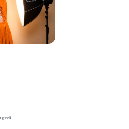
iginali