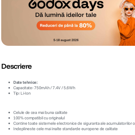
Descriere
Date tehnice:
Capacitate: 750mAh / 7.4V / 5.6Wh
Tip: Li-Ion
Celule de cea mai buna calitate
100% compatibil cu originalul
Contine toate sistemele electronice de siguranta ale acumulatorilor or
Indeplineste cele mai inalte standarde europene de calitate