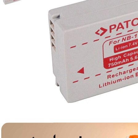
canon sx740 hs
6
.
card memorie
7
.
sony fx
8
.
dji mic mini
9
.
dji osmo pocket 4
10
.