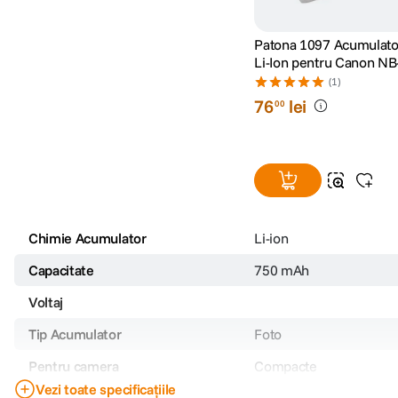
Patona 1097 Acumulato
Li-Ion pentru Canon NB
750mAh 7.4V
(1)
76
lei
00
Chimie Acumulator
Li-ion
Capacitate
750 mAh
Voltaj
Tip Acumulator
Foto
Pentru camera
Compacte
Vezi toate specificațiile
Model incarcator
CB-2LC