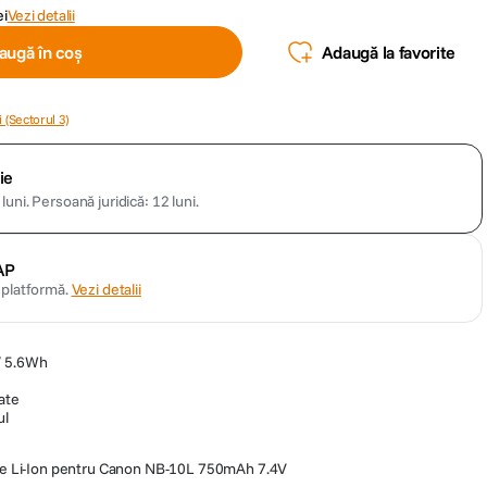
ei
Vezi detalii
augă în coș
Adaugă la favorite
 (Sectorul 3)
ie
luni.
Persoană juridică: 12 luni.
AP
n platformă.
Vezi detalii
/ 5.6Wh
ate
ul
e Li-Ion pentru Canon NB-10L 750mAh 7.4V