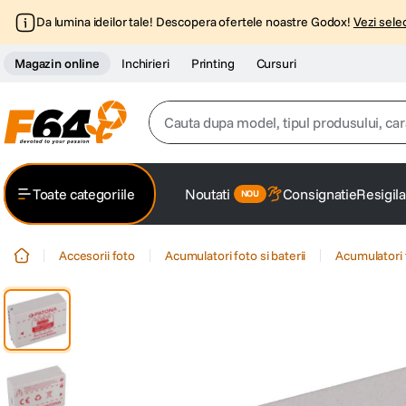
Da lumina ideilor tale! Descopera ofertele noastre Godox!
Vezi selec
Magazin online
Inchirieri
Printing
Cursuri
Cauta dupa model, tipul produsului, caracter
Top Cautari
Toate categoriile
Noutati
Consignatie
Resigila
canon g7x
1
.
Accesorii foto
Acumulatori foto si baterii
Acumulatori 
trepied
2
.
trepied telefon
3
.
peak design
4
.
lavaliera
5
.