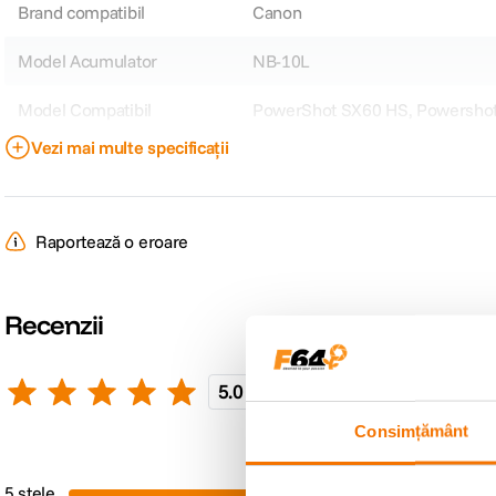
Brand compatibil
Canon
Model Acumulator
NB-10L
Model Compatibil
PowerShot SX60 HS, Powershot
Vezi mai multe specificații
DETALII PRODUCATOR
Cod producator
1097
Raportează o eroare
Recenzii
5.0
1 recenzie
Scrie o recenzie
Consimțământ
Pro
5 stele
1