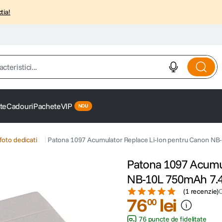
tia!
istici...
te
Cadouri
Pachete
VIP
foto dedicati
Patona 1097 Acumulator Replace Li-Ion pentru Canon N
Patona 1097 Acumul
NB-10L 750mAh 7.
(
1 recenzie
)
76
lei
00
76 puncte de fidelitate