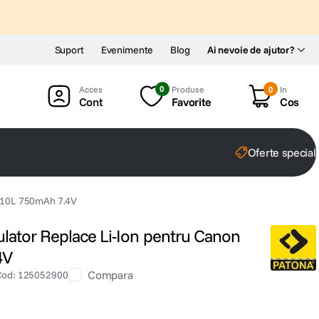
Suport
Evenimente
Blog
Ai nevoie de ajutor?
0
Produse
0
In
Cont
Favorite
Cos
Oferte special
B-10L 750mAh 7.4V
ator Replace Li-Ion pentru Canon
4V
Compara
Cod
:
125052900