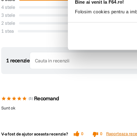
Bine ai venit la F64.ro!
Niciun Pro
4 stele
0
Folosim cookies pentru a imbu
3 stele
0
2 stele
0
1 stea
0
1 recenzie
Recomand
5
Sunt ok
Raporteaza rece
0
0
V-a fost de ajutor aceasta recenzie?