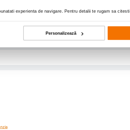
Niciun Contra
natati experienta de navigare. Pentru detalii te rugam sa citest
Personalizează
nzia