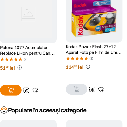
Kodak Power Flash 27+12
Patona 1077 Acumulator
Aparat Foto pe Film de Unica
Replace Li-Ion pentru Canon
Folosinta 35 mm Color 39
LP-E8 950 mAh 7.4V
(2)
(2)
Expuneri
114
lei
90
51
lei
00
Populare în aceeași categorie