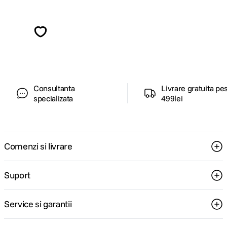
Alatura-te comunitatii creatorilor
Descopera inspiratie, recomandari utile,
ghiduri foto-video si oferte pregatite special
pentru tine.
Consultanta
Livrare gratuita pe
specializata
499lei
Comenzi si livrare
Suport
Service si garantii