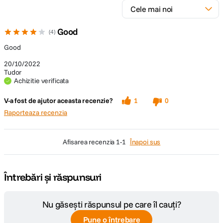
Good
4
Good
20/10/2022
Tudor
Achizitie verificata
V-a fost de ajutor aceasta recenzie?
1
0
Raporteaza recenzia
afisarea recenzia
1-1
Înapoi sus
Întrebări și răspunsuri
Nu găsești răspunsul pe care îl cauți?
Pune o întrebare