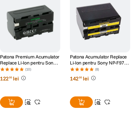
Patona Premium Acumulator
Patona Acumulator Replace
Replace Li-Ion pentru Sony
Li-Ion pentru Sony NP-F970
NP-F750 5200mAh 7.4V
6600 mAh 7.2V
(10)
(8)
122
lei
142
lei
00
00