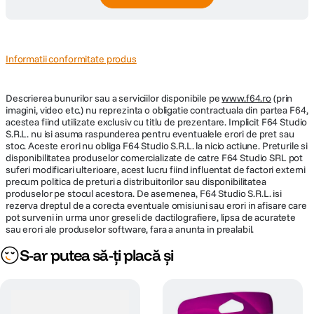
Informatii conformitate produs
Descrierea bunurilor sau a serviciilor disponibile pe
www.f64.ro
(prin
imagini, video etc.) nu reprezinta o obligatie contractuala din partea F64,
acestea fiind utilizate exclusiv cu titlu de prezentare. Implicit F64 Studio
S.R.L. nu isi asuma raspunderea pentru eventualele erori de pret sau
stoc. Aceste erori nu obliga F64 Studio S.R.L. la nicio actiune. Preturile si
disponibilitatea produselor comercializate de catre F64 Studio SRL pot
suferi modificari ulterioare, acest lucru fiind influentat de factori externi
precum politica de preturi a distribuitorilor sau disponibilitatea
produselor pe stocul acestora. De asemenea, F64 Studio S.R.L. isi
rezerva dreptul de a corecta eventuale omisiuni sau erori in afisare care
pot surveni in urma unor greseli de dactilografiere, lipsa de acuratete
sau erori ale produselor software, fara a anunta in prealabil.
S-ar putea să-ți placă și