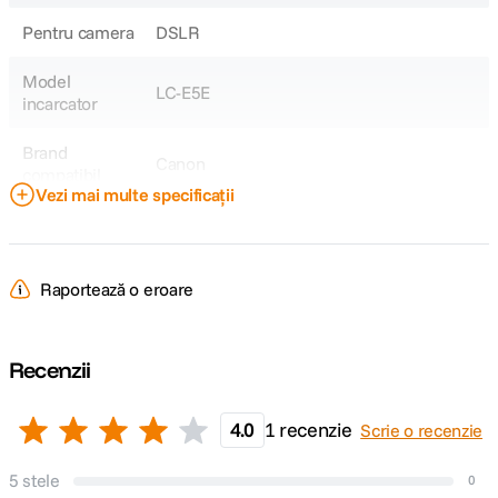
Pentru camera
DSLR
Model
LC-E5E
incarcator
Brand
Canon
compatibil
Vezi mai multe specificații
Model
LP-E5
Acumulator
Raportează o eroare
Model
Canon EOS 1000D, 450D, 500D
Compatibil
Recenzii
DETALII PRODUCATOR
4.0
1 recenzie
Scrie o recenzie
Cod producator
1211
5 stele
0