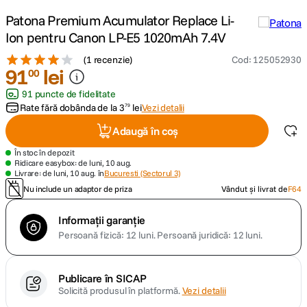
Patona Premium Acumulator Replace Li-
canon sx740 hs
5
.
Ion pentru Canon LP-E5 1020mAh 7.4V
(
1 recenzie
)
Cod
:
125052930
lavaliera
6
.
91
lei
00
91 puncte de fidelitate
sony fx
7
.
Rate fără dobânda de la
3
lei
Vezi detalii
79
card memorie
8
.
Adaugă în coș
În stoc în depozit
dji mic mini
9
.
Ridicare easybox: de luni, 10 aug.
Livrare: de luni, 10 aug. în
Bucuresti (Sectorul 3)
Nu include un adaptor de priza
Vândut și livrat de
F64
dji osmo
10
.
Informații garanție
Persoană fizică: 12 luni.
Persoană juridică: 12 luni.
Publicare în SICAP
Solicită produsul în platformă.
Vezi detalii