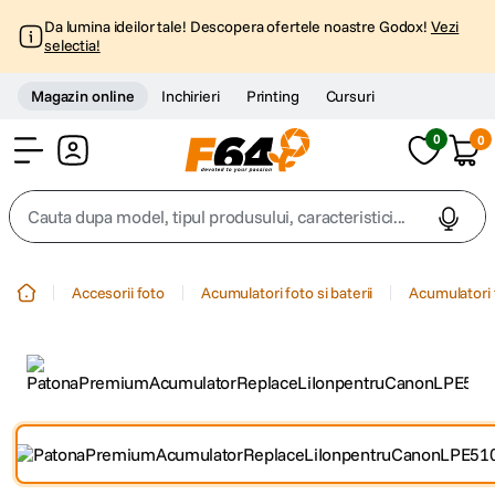
Da lumina ideilor tale! Descopera ofertele noastre Godox!
Vezi
selectia!
Magazin online
Inchirieri
Printing
Cursuri
0
0
Cont
Cauta dupa model, tipul produsului, caracteristici...
Top Cautari
Accesorii foto
Acumulatori foto si baterii
Acumulatori 
canon g7x
1
.
trepied
2
.
trepied telefon
3
.
peak design
4
.