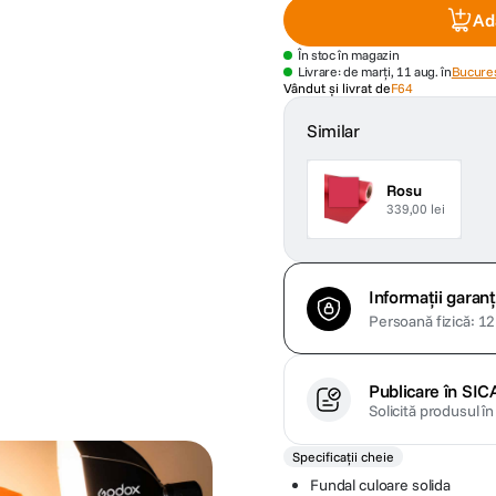
Ad
În stoc în magazin
Livrare: de marți, 11 aug. în
Bucures
Vândut și livrat de
F64
Similar
Rosu
339,00 lei
Informații garanț
Persoană fizică: 12 
Publicare în SIC
Solicită produsul î
Specificații cheie
Fundal culoare solida