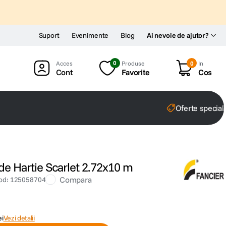
Suport
Evenimente
Blog
Ai nevoie de ajutor?
0
Produse
0
In
Cont
Favorite
Cos
Oferte special
de Hartie Scarlet 2.72x10 m
Compara
od
:
125058704
ei
Vezi detalii