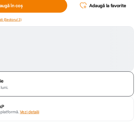
augă în coș
Adaugă la favorite
ti (Sectorul 3)
ie
luni.
AP
n platformă.
Vezi detalii