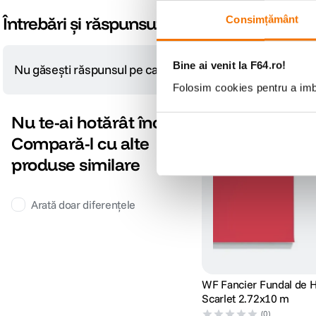
Întrebări și răspunsuri
Consimțământ
Bine ai venit la F64.ro!
Nu găsești răspunsul pe care îl cauți?
Pune o întrebare
Folosim cookies pentru a imbu
Nu te-ai hotărât încă?
Compară-l cu alte
produse similare
Arată doar diferențele
WF Fancier Fundal de H
Scarlet 2.72x10 m
(0)