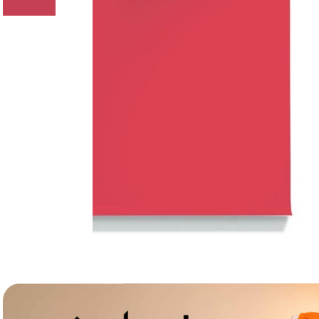
lavaliera
6
.
card memorie
7
.
ulanzi
8
.
insta 360
9
.
godox
10
.