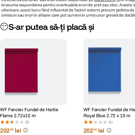
isi asuma raspunderea pentru eventualele erori de pret sau stoc. Aceste ero
ulterioare, acest lucru fiind influentat de factori externi precum politica 
omisiuni sau erori in afisare care pot surveni in urma unor greseli de dactil
S-ar putea să-ți placă și
WF Fancier Fundal de Hartie
WF Fancier Fundal de Ha
Flame 2.72x10 m
Royal Blue 2.72 x 10 m
(2)
(1)
202
lei
202
lei
00
00