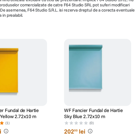
a produselor comercializate de catre F64 Studio SRL pot suferi modificari
ra. De asemenea, F64 Studio S.R.L. isi rezerva dreptul de a corecta eventuale
 in prealabil.
r Fundal de Hartie
WF Fancier Fundal de Hartie
 Yellow 2.72x10 m
Sky Blue 2.72x10 m
(1)
(0)
i
202
lei
00