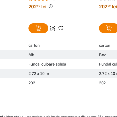
202
lei
202
le
00
00
carton
carton
Alb
Roz
Fundal culoare solida
Fundal cul
2.72 x 10 m
2.72 x 10
202
202
ni, video etc.) nu reprezinta o obligatie contractuala din partea F64, acestea 