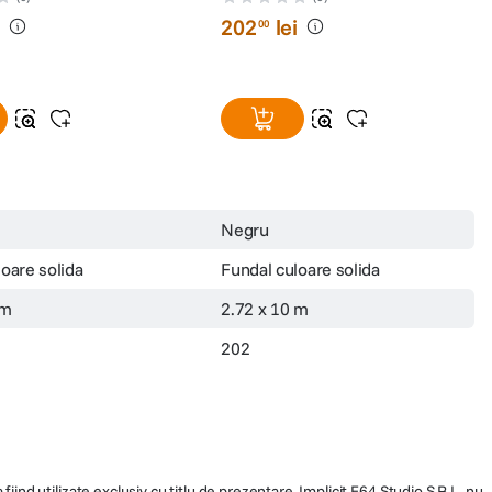
i
202
lei
00
Negru
oare solida
Fundal culoare solida
 m
2.72 x 10 m
202
fiind utilizate exclusiv cu titlu de prezentare. Implicit F64 Studio S.R.L. nu