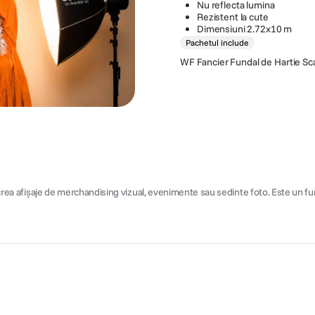
Nu reflecta lumina
Rezistent la cute
Dimensiuni 2.72x10 m
Pachetul include
WF Fancier Fundal de Hartie Sc
a crea afișaje de merchandising vizual, evenimente sau sedinte foto. Este un fun