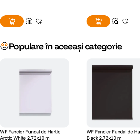
Populare în aceeași categorie
WF Fancier Fundal de Hartie
WF Fancier Fundal de Har
Arctic White 2.72x10 m
Black 2.72x10 m