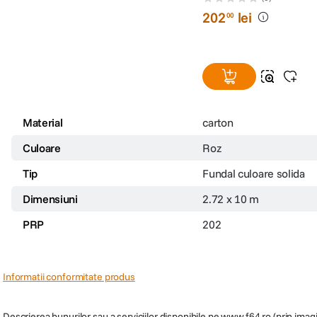
202
lei
00
Material
carton
Culoare
Roz
Tip
Fundal culoare solida
Dimensiuni
2.72 x 10 m
PRP
202
Informatii conformitate produs
Descrierea bunurilor sau a serviciilor disponibile pe
www.f64.ro
(prin imagi