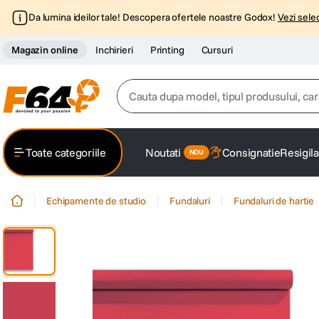
Da lumina ideilor tale! Descopera ofertele noastre Godox!
Vezi selec
Magazin online
Inchirieri
Printing
Cursuri
Cauta dupa model, tipul produsului, caracter
Top Cautari
Toate categoriile
Noutati
Consignatie
Resigila
canon g7x
1
.
Echipamente de studio
Fundaluri
Fundaluri de hartie
trepied
2
.
trepied telefon
3
.
peak design
4
.
canon sx740 hs
5
.