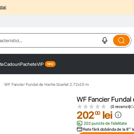
tia!
istici...
te
Cadouri
Pachete
VIP
WF Fancier Fundal de Hartie Scarlet 2.72x10 m
WF Fancier Fundal 
(
0 recenzii
)
C
202
lei
00
202 puncte de fidelitate
Rate fără dobânda de la
8
l
41