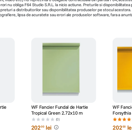
ri nu obliga F64 Studio S.R.L. la nicio actiune. Preturile si disponibilitate
de preturi a distribuitorilor sau disponibilitatea produselor pe stocul acesto
ografiere, lipsa de acuratete sau erori ale produselor software, fara a anunta
rtie
WF Fancier Fundal de Hartie
WF Fancie
Tropical Green 2.72x10 m
Forsythia
(0)
202
lei
202
le
00
00