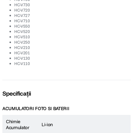
HC-V730
HC-V720
HC-V727
HC-V710
HC-V550
HC-V520
HC-V510
HC-V250
HC-V210
HC-V201
HC-V130
HC-V110
Specificații
ACUMULATORI FOTO SI BATERII
Chimie
Li-ion
Acumulator