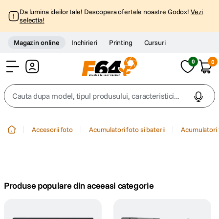
Da lumina ideilor tale! Descopera ofertele noastre Godox!
Vezi
selectia!
Magazin online
Inchirieri
Printing
Cursuri
0
0
Cont
Cauta dupa model, tipul produsului, caracteristici...
Top Cautari
Accesorii foto
Acumulatori foto si baterii
Acumulatori 
canon g7x
1
.
trepied
2
.
Produse populare din aceeasi categorie
trepied telefon
3
.
peak design
4
.