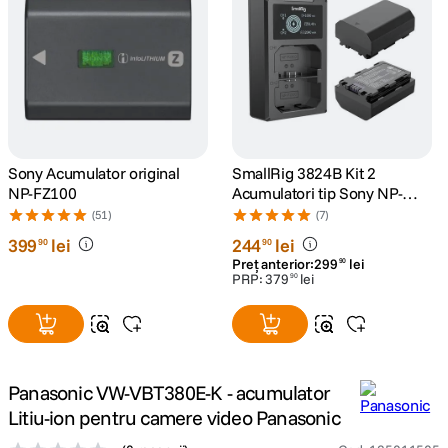
canon sx740 hs
5
.
lavaliera
6
.
card memorie
7
.
Sony Acumulator original
SmallRig 3824B Kit 2
ulanzi
8
.
NP-FZ100
Acumulatori tip Sony NP-
FZ100 si Incarcator
(51)
(7)
insta 360
9
.
399
lei
244
lei
90
90
Preț anterior:
299
lei
90
PRP:
379
lei
90
godox
10
.
Panasonic VW-VBT380E-K - acumulator
Litiu-ion pentru camere video Panasonic