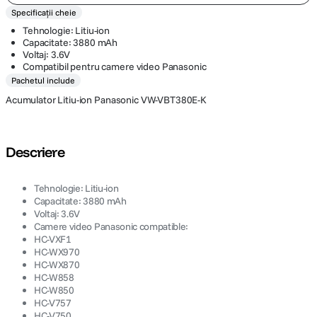
Specificații cheie
Tehnologie: Litiu-ion
Capacitate: 3880 mAh
Voltaj: 3.6V
Compatibil pentru camere video Panasonic
Pachetul include
Acumulator Litiu-ion Panasonic VW-VBT380E-K
Descriere
Tehnologie: Litiu-ion
Capacitate: 3880 mAh
Voltaj: 3.6V
Camere video Panasonic compatible:
HC-VXF1
HC-WX970
HC-WX870
HC-W858
HC-W850
HC-V757
HC-V750