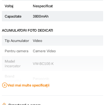
Voltaj
Nespecificat
Capacitate
3800mAh
ACUMULATORI FOTO DEDICATI
Tip Acumulator
Video
Pentru camera
Camere Video
Model
VW-BC10E-K
incarcator
Brand
Panasonic
compatibil
Vezi mai multe specificații
Model
VW-VBT
Acumulator