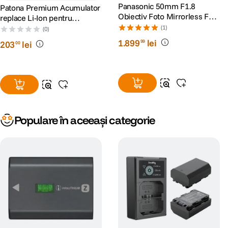
Panasonic 50mm F1.8
Patona Premium Acumulator
Obiectiv Foto Mirrorless Full
replace Li-Ion pentru
Frame L-mount (White-box)
Panasonic VW-VBT380
(1)
(0)
3800mAh 3.6V
1
.
899
lei
99
203
lei
00
Populare în aceeași categorie