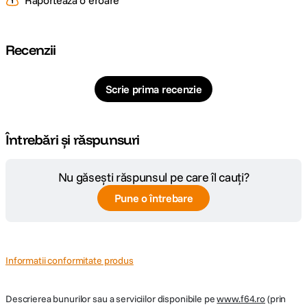
Raportează o eroare
Model
Panasonic HC
Compatibil
Recenzii
DETALII PRODUCATOR
Cod producator
VW-VBT380E-K
Scrie prima recenzie
Întrebări și răspunsuri
Nu găsești răspunsul pe care îl cauți?
Pune o întrebare
Informatii conformitate produs
Descrierea bunurilor sau a serviciilor disponibile pe
www.f64.ro
(prin