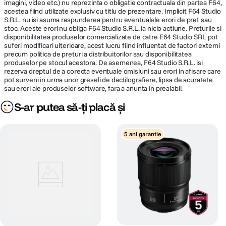
imagini, video etc.) nu reprezinta o obligatie contractuala din partea F64,
acestea fiind utilizate exclusiv cu titlu de prezentare. Implicit F64 Studio
S.R.L. nu isi asuma raspunderea pentru eventualele erori de pret sau
stoc. Aceste erori nu obliga F64 Studio S.R.L. la nicio actiune. Preturile si
disponibilitatea produselor comercializate de catre F64 Studio SRL pot
suferi modificari ulterioare, acest lucru fiind influentat de factori externi
precum politica de preturi a distribuitorilor sau disponibilitatea
produselor pe stocul acestora. De asemenea, F64 Studio S.R.L. isi
rezerva dreptul de a corecta eventuale omisiuni sau erori in afisare care
pot surveni in urma unor greseli de dactilografiere, lipsa de acuratete
sau erori ale produselor software, fara a anunta in prealabil.
S-ar putea să-ți placă și
5 ani garantie