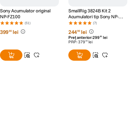
Sony Acumulator original
SmallRig 3824B Kit 2
NP-FZ100
Acumulatori tip Sony NP-
FZ100 si Incarcator
(51)
(7)
399
lei
244
lei
90
90
Preț anterior:
299
lei
90
PRP:
379
lei
90
Alatura-te comunitatii creatorilor
Descopera inspiratie, recomandari utile,
ghiduri foto-video si oferte pregatite special
pentru tine.