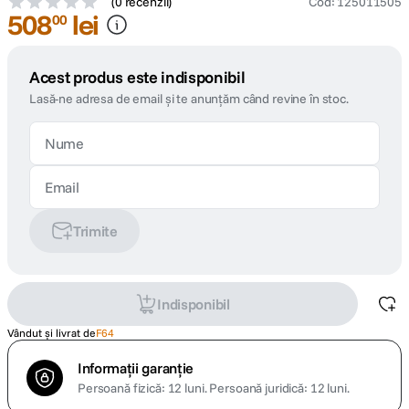
(
0 recenzii
)
Cod
:
125011505
508
lei
00
Acest produs este indisponibil
Lasă-ne adresa de email și te anunțăm când revine în stoc.
Trimite
Indisponibil
Vândut și livrat de
F64
Informații garanție
Persoană fizică: 12 luni.
Persoană juridică: 12 luni.