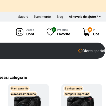
Suport
Evenimente
Blog
Ai nevoie de ajutor?
0
Produse
0
In
Cont
Favorite
Cos
Oferte special
eeasi categorie
5 ani garantie
5 ani garantie
cumpara impreuna
cumpara impreuna