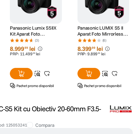
Panasonic Lumix S5IIX
Panasonic LUMIX S5 II
Kit Aparat Foto
Aparat Foto Mirrorless
Mirrorless cu Obiectiv
Full Frame Kit cu
(3)
(6)
20-60mm
Obiectiv S20-60mm
8
.
999
lei
8
.
399
lei
99
99
PRP:
11
.
499
lei
PRP:
9
.
899
lei
99
99
Pachet promo disponibil
Pachet promo disponibil
-S5 Kit cu Obiectiv 20-60mm F3.5-
Compara
od
:
125053241