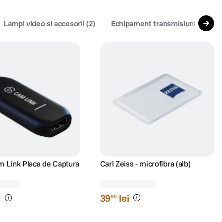
Lampi video si accesorii
(
2
)
Echipament transmisiuni live
(
1
)
m Link Placa de Captura
Carl Zeiss - microfibra (alb)
(12)
(6)
i
39
lei
90