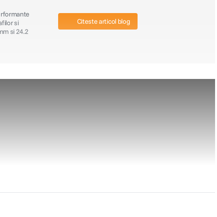
performante
Citeste articol blog
filor si
mm si 24.2