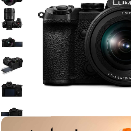
lavaliera
6
.
sony fx
7
.
card memorie
8
.
dji mic mini
9
.
dji osmo
10
.