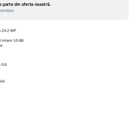
 parte din oferta noastră.
similare.
e 24.2 MP
 intern 10-Bit
te
-5.6
lui