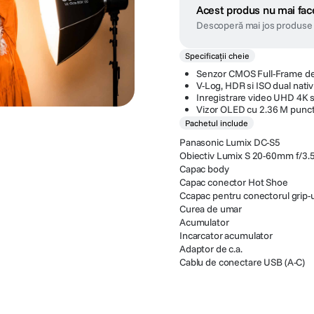
Acest produs nu mai face
Descoperă mai jos produse 
Specificații cheie
Senzor CMOS Full-Frame d
V-Log, HDR si ISO dual nativ
Inregistrare video UHD 4K si
Vizor OLED cu 2.36 M punc
Pachetul include
Panasonic Lumix DC-S5
Obiectiv Lumix S 20-60mm f/3.5
Capac body
Capac conector Hot Shoe
Ccapac pentru conectorul grip-u
Curea de umar
Acumulator
Incarcator acumulator
Adaptor de c.a.
Cablu de conectare USB (A-C)