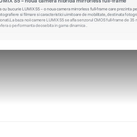
MIX S5 – noua camera hibrida mirrorless full-frame
 cu bucurie LUMIX S5 – o noua camera mirrorless full-frame care prezinta 
tografiere si filmare si caracteristici uimitoare de mobilitate, destinata fotogra
sionati.La baza noii camere LUMIX S5 se afla senzorul CMOS full-frame de 35 
ofera o performanta deosebita in gama dinamica .