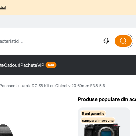
tia!
istici...
te
Cadouri
Pachete
VIP
Panasonic Lumix DC-S5 Kit cu Obiectiv 20-60mm F3.5-5.6
Produse populare din ac
5 ani garantie
cumpara impreuna