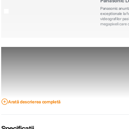
Panasonic LU
Panasonic anunta
exceptionale la fo
videografilor pa
megapixeli care 
Arată descrierea completă
Specificații