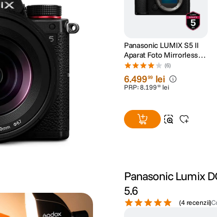
Panasonic LUMIX S5 II
Aparat Foto Mirrorless
Full Frame 24.2MP
(6)
6
.
499
lei
99
PRP:
8
.
199
lei
99
Panasonic Lumix DC
5.6
(
4 recenzii
)
C