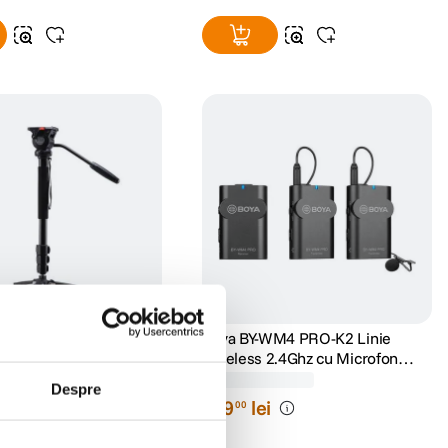
NEST Monopod
Boya BY-WM4 PRO-K2 Linie
M
Wireless 2.4Ghz cu Microfon
Lavaliera (2TX+RX)
(0)
(7)
Despre
i
609
lei
00