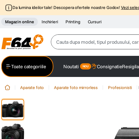
Da lumina ideilor tale! Descopera ofertele noastre Godox!
Vezi selec
Magazin online
Inchirieri
Printing
Cursuri
Cauta dupa model, tipul produsului, caracter
Top Cautari
Toate categoriile
Noutati
Consignatie
Resigila
canon g7x
1
.
Aparate foto
Aparate foto mirrorless
Profesionisti
trepied
2
.
trepied telefon
3
.
peak design
4
.
canon sx740 hs
5
.