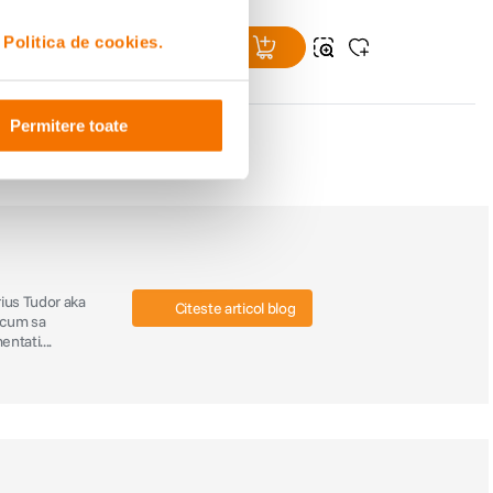
i
Politica de cookies.
Permitere toate
rius Tudor aka
Citeste articol blog
i cum sa
ntati....