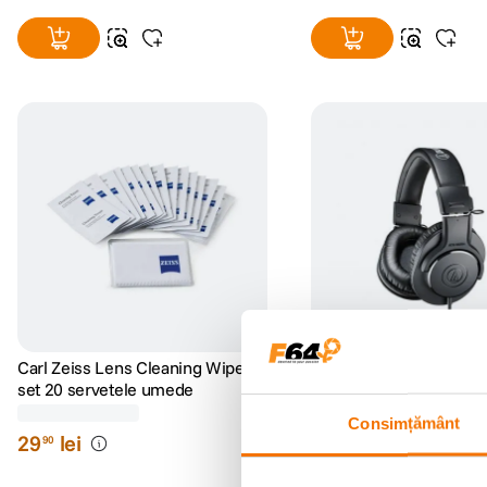
Carl Zeiss Lens Cleaning Wipes -
Audio-Technica ATH-M2
set 20 servetele umede
Profesionale pentru Stu
(24)
(8)
Consimțământ
29
lei
289
lei
90
00