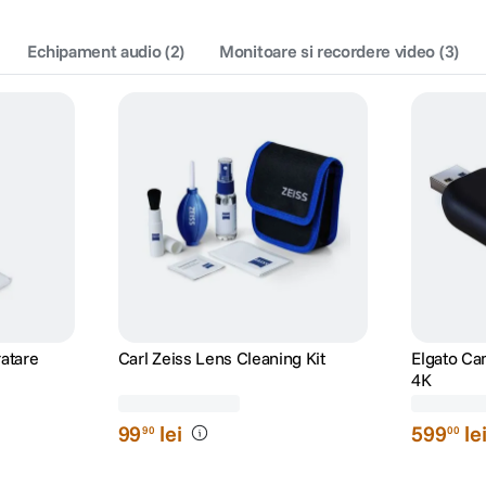
Echipament audio
(
2
)
Monitoare si recordere video
(
3
)
ratare
Carl Zeiss Lens Cleaning Kit
Elgato Ca
4K
(52)
99
lei
599
le
90
00