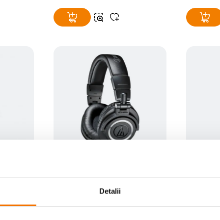
0x Casti
Audio-Technica ATH-M50X Casti
Fancier 
dio
Profesionale pentru Monitorizare
WT3978
in Studio
(9)
Detalii
759
lei
507
le
00
00