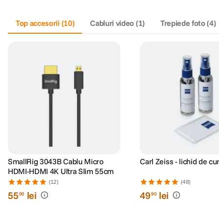
Top accesorii
(
10
)
Cabluri video
(
1
)
Trepiede foto
(
4
)
SmallRig 3043B Cablu Micro
Carl Zeiss - lichid de cu
HDMI-HDMI 4K Ultra Slim 55cm
(12)
(48)
55
lei
49
lei
00
90