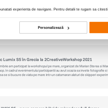
natati experienta de navigare. Pentru detalii te rugam sa citest
Personalizează
c Lumix S5 în Grecia la 2CreativeWorkshop 2021
embrie am participat la workshopul pe mare, organizat de Marian Sterea si Ma
. In cadrul evenimentului participantii au avut ocazia sa invete fotografie s
 sa se si bucure de viata pe mare intr-un catamaran alaturi de skipperi experime