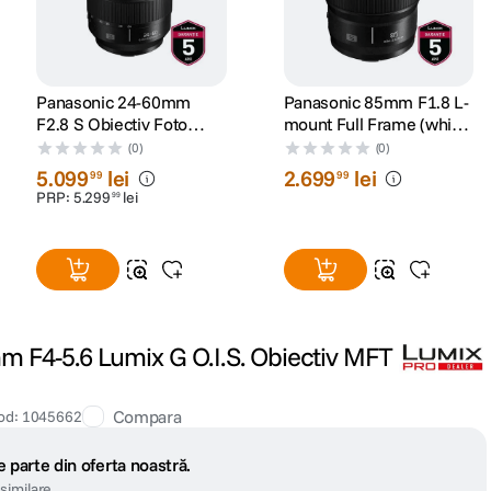
Panasonic 24-60mm
Panasonic 85mm F1.8 L-
F2.8 S Obiectiv Foto
mount Full Frame (white-
Mirrorless Montura L
box)
(0)
(0)
5
.
099
lei
2
.
699
lei
99
99
PRP:
5
.
299
lei
99
 F4-5.6 Lumix G O.I.S. Obiectiv MFT
Compara
od
:
1045662
 parte din oferta noastră.
similare.