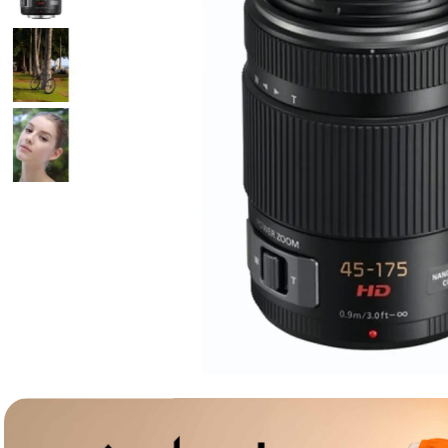
lavaliera
6
.
card memorie
7
.
dji mic mini
8
.
dji osmo
9
.
insta 360
10
.