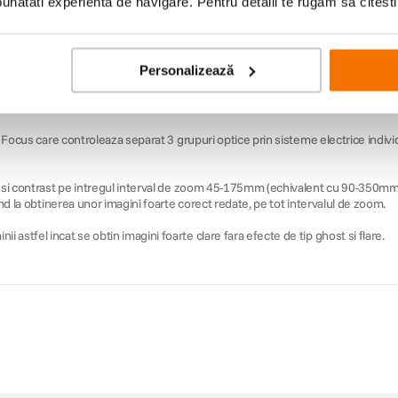
natati experienta de navigare. Pentru detalii te rugam sa citest
Personalizează
r Focus care controleaza separat 3 grupuri optice prin sisteme electrice indiv
i si contrast pe intregul interval de zoom 45-175mm (echivalent cu 90-350mm i
ind la obtinerea unor imagini foarte corect redate, pe tot intervalul de zoom.
astfel incat se obtin imagini foarte clare fara efecte de tip ghost si flare.