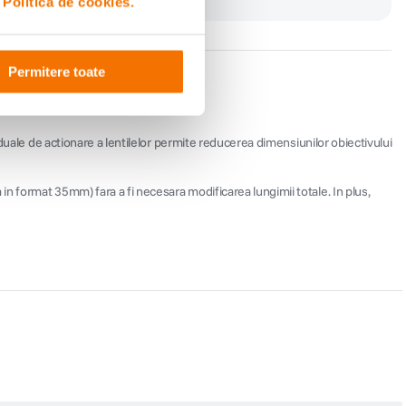
i
Politica de cookies.
Permitere toate
iduale de actionare a lentilelor permite reducerea dimensiunilor obiectivului
n format 35mm) fara a fi necesara modificarea lungimii totale. In plus,