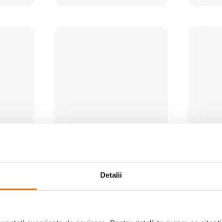
95 52mm
Kaiser Capac Snap-On, 46mm
Nisi Filt
(0)
Detalii
19
lei
119
le
99
99
PRP:
30
lei
00