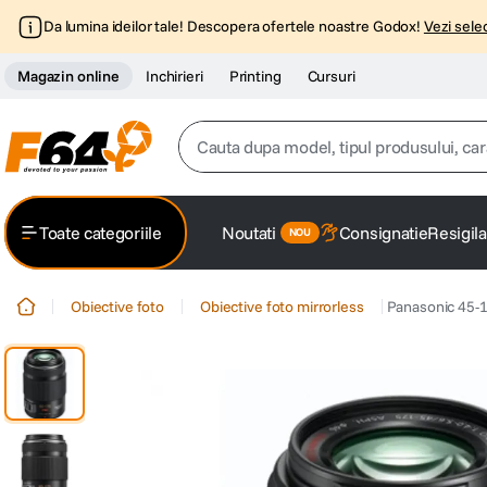
Da lumina ideilor tale! Descopera ofertele noastre Godox!
Vezi selec
Magazin online
Inchirieri
Printing
Cursuri
Cauta dupa model, tipul produsului, caracter
Top Cautari
Toate categoriile
Noutati
Consignatie
Resigila
canon g7x
1
.
Obiective foto
Obiective foto mirrorless
Panasonic 45-1
trepied
2
.
trepied telefon
3
.
peak design
4
.
canon sx740 hs
5
.