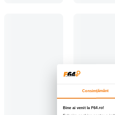
Kaiser Capac Snap-On, 52mm
Nisi Filtru UV SMC L3
(3)
(0)
Consimțământ
19
lei
129
lei
99
99
PRP:
30
lei
00
Bine ai venit la F64.ro!