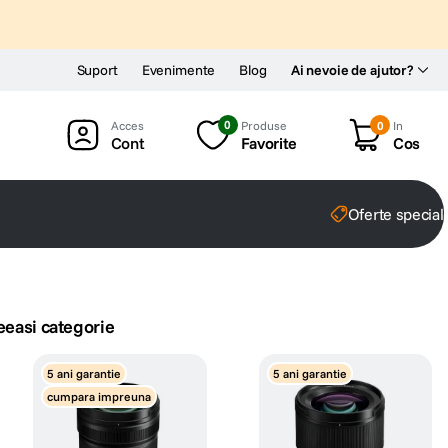
Suport
Evenimente
Blog
Ai nevoie de ajutor?
0
Produse
0
In
Cont
Favorite
Cos
Oferte special
eeasi categorie
5 ani garantie
5 ani garantie
cumpara impreuna