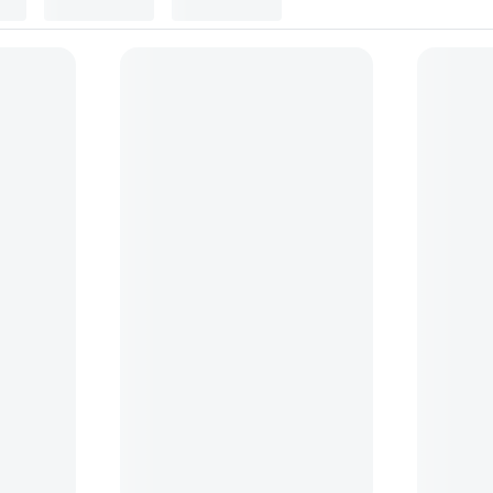
Filtre foto
(
10
)
Accesorii obiective foto
(
2
)
g Kit
Carl Zeiss - microfibra (alb)
Carl Zeis
set 20 se
(6)
39
lei
29
lei
90
90