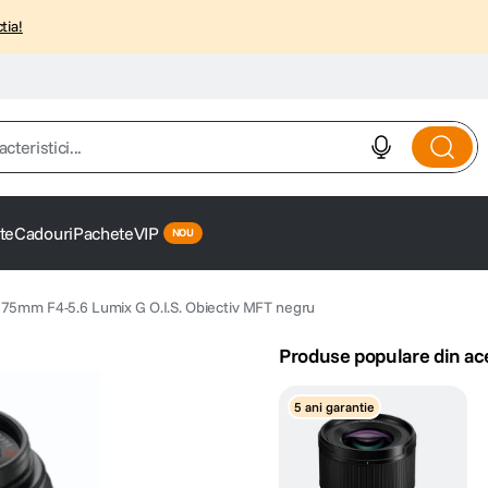
tia!
istici...
te
Cadouri
Pachete
VIP
75mm F4-5.6 Lumix G O.I.S. Obiectiv MFT negru
Produse populare din ac
5 ani garantie