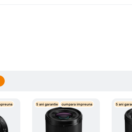
Scrie prima recenzie
• Diafragma mimima: f/22 - 22
mpreuna
5 ani garantie
cumpara impreuna
5 ani gara