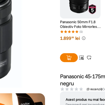
Panasonic 50mm F1.8
Obiectiv Foto Mirrorless
Full Frame L-mount
(1)
(White-box)
1
.
899
lei
99
Panasonic 45-175mm
negru
(
0 recenzii
)
C
Acest produs nu mai face
Descoperă mai jos produse 