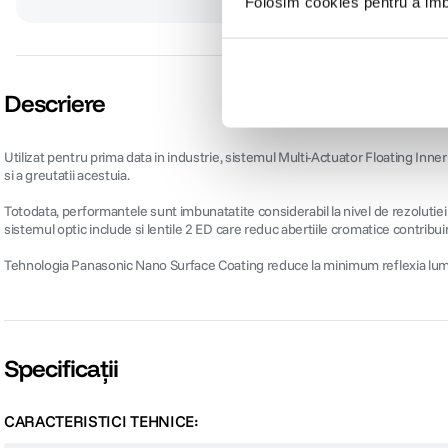
Folosim cookies pentru a imbu
Descriere
Utilizat pentru prima data in industrie, sistemul Multi-Actuator Floating Inne
si a greutatii acestuia.
Totodata, performantele sunt imbunatatite considerabil la nivel de rezolutie
sistemul optic include si lentile 2 ED care reduc abertiile cromatice contribu
Tehnologia Panasonic Nano Surface Coating reduce la minimum reflexia luminii 
Specificații
CARACTERISTICI TEHNICE: