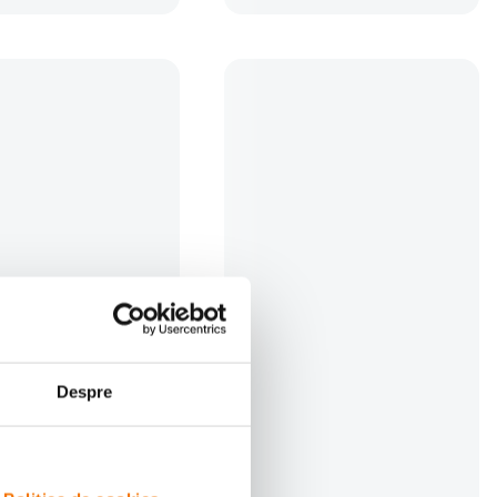
ru UV SMC L395 46mm
Nisi Filtru Polarizare Circulara Pro
Nano Huc 52mm
(0)
(0)
Despre
i
279
lei
99