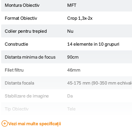
Montura Obiectiv
MFT
Format Obiectiv
Crop 1,3x-2x
Colier pentru trepied
Nu
Constructie
14 elemente in 10 grupuri
Distanta minima de focus
90cm
Filet filtru
46mm
Distanta focala
45-175 mm (90-350 mm echivale
Stabilizare de imagine
Da
Tip Obiectiv
Tele
Obiectiv Fix / Zoom
Zoom
Vezi mai multe specificații