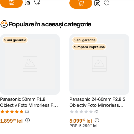
Populare în aceeași categorie
5 ani garantie
5 ani garantie
cumpara impreuna
Panasonic 50mm F1.8
Panasonic 24-60mm F2.8 S
Obiectiv Foto Mirrorless Full
Obiectiv Foto Mirrorless
Frame L-mount (White-box)
Montura L
(1)
(0)
1
.
899
lei
5
.
099
lei
99
99
PRP:
5
.
299
lei
99