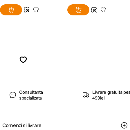
Alatura-te comunitatii creatorilor
Descopera inspiratie, recomandari utile,
ghiduri foto-video si oferte pregatite special
pentru tine.
Consultanta
Livrare gratuita pe
specializata
499lei
Comenzi si livrare