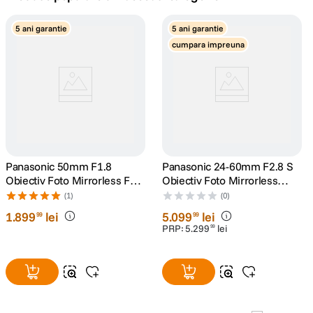
lavaliera
5 ani garantie
5 ani garantie
5
.
cumpara impreuna
canon sx740 hs
6
.
card memorie
7
.
sony fx
8
.
dji mic mini
Panasonic 50mm F1.8
9
.
Panasonic 24-60mm F2.8 S
Obiectiv Foto Mirrorless Full
Obiectiv Foto Mirrorless
Frame L-mount (White-box)
Montura L
dji osmo pocket 4
(1)
(0)
10
.
1
.
899
lei
5
.
099
lei
99
99
PRP:
5
.
299
lei
99