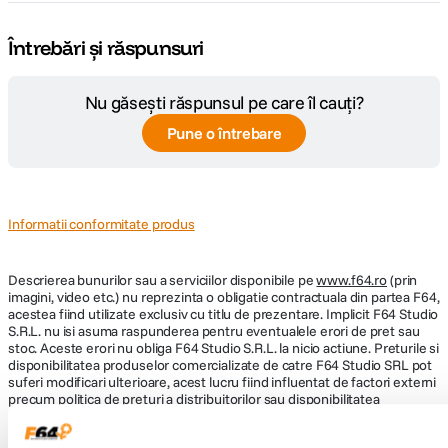
Întrebări și răspunsuri
Nu găsești răspunsul pe care îl cauți?
Pune o întrebare
Informatii conformitate produs
Descrierea bunurilor sau a serviciilor disponibile pe
www.f64.ro
(prin
imagini, video etc.) nu reprezinta o obligatie contractuala din partea F64,
acestea fiind utilizate exclusiv cu titlu de prezentare. Implicit F64 Studio
S.R.L. nu isi asuma raspunderea pentru eventualele erori de pret sau
stoc. Aceste erori nu obliga F64 Studio S.R.L. la nicio actiune. Preturile si
disponibilitatea produselor comercializate de catre F64 Studio SRL pot
suferi modificari ulterioare, acest lucru fiind influentat de factori externi
precum politica de preturi a distribuitorilor sau disponibilitatea
produselor pe stocul acestora. De asemenea, F64 Studio S.R.L. isi
rezerva dreptul de a corecta eventuale omisiuni sau erori in afisare care