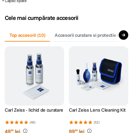
• Capac spate
Cele mai cumpărate accesorii
Top accesorii
(
10
)
Accesorii curatare si protectie
(
5
)
Carl Zeiss - lichid de curatare
Carl Zeiss Lens Cleaning Kit
(48)
(52)
49
lei
99
lei
90
90