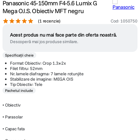
Panasonic 45-150mm F4-5.6 Lumix G
Mega O.I.S. Obiectiv MFT negru
(
1 recenzie
)
Cod
:
1050750
Acest produs nu mai face parte din oferta noastră.
Descoperă mai jos produse similare.
Specificații cheie
Format Obiectiv: Crop 1.3x-2x
Filet filtru: 52mm
Nr. lamele diafragma: 7 lamele rotunjite
Stabilizare de imagine: MEGA OIS
Tip Obiectiv: Tele
Pachetul include
• Obiectiv
• Parasolar
• Capac fata