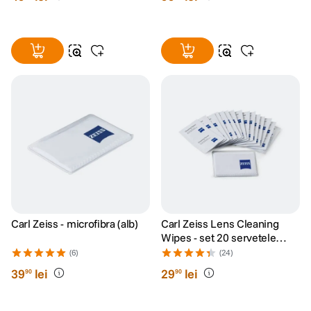
Carl Zeiss - microfibra (alb)
Carl Zeiss Lens Cleaning
Wipes - set 20 servetele
umede
(6)
(24)
39
lei
29
lei
90
90