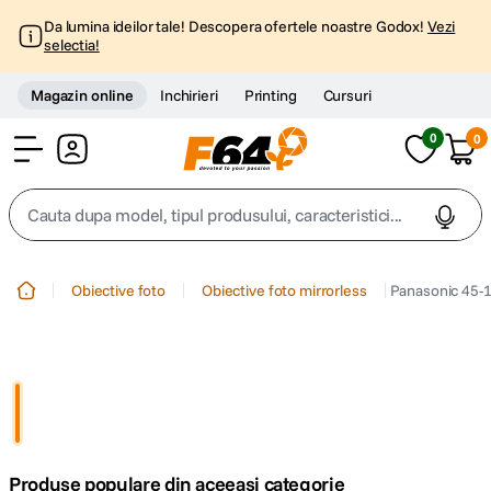
Da lumina ideilor tale! Descopera ofertele noastre Godox!
Vezi
selectia!
Magazin online
Inchirieri
Printing
Cursuri
0
0
Cont
Cauta dupa model, tipul produsului, caracteristici...
Top Cautari
Obiective foto
Obiective foto mirrorless
Panasonic 45-1
canon g7x
1
.
trepied
2
.
trepied telefon
3
.
Produse populare din aceeasi categorie
peak design
4
.