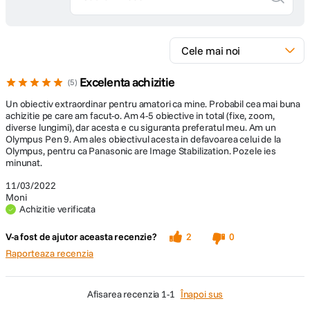
maxim
Lungime
73mm
Greutate
200g
Excelenta achizitie
5
Un obiectiv extraordinar pentru amatori ca mine. Probabil cea mai buna
DETALII PRODUCATOR
achizitie pe care am facut-o. Am 4-5 obiective in total (fixe, zoom,
diverse lungimi), dar acesta e cu siguranta preferatul meu. Am un
Cod producator
H-FS45150EKA
Olympus Pen 9. Am ales obiectivul acesta in defavoarea celui de la
Olympus, pentru ca Panasonic are Image Stabilization. Pozele ies
minunat.
11/03/2022
Moni
Achizitie verificata
V-a fost de ajutor aceasta recenzie?
2
0
Raporteaza recenzia
afisarea recenzia
1-1
Înapoi sus