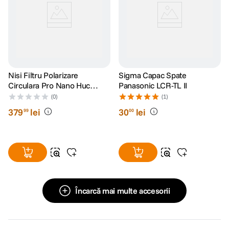
Nisi Filtru Polarizare
Sigma Capac Spate
Circulara Pro Nano Huc
Panasonic LCR-TL II
62mm
(0)
(1)
379
lei
30
lei
99
00
Încarcă mai multe accesorii