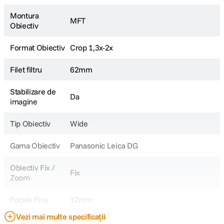
Montura
MFT
Obiectiv
Format Obiectiv
Crop 1,3x-2x
Filet filtru
62mm
Stabilizare de
Da
imagine
Tip Obiectiv
Wide
Gama Obiectiv
Panasonic Leica DG
Obiectiv Fix /
Fix
Zoom
Focala Fixa
12mm
Vezi mai multe specificații
Diafragma