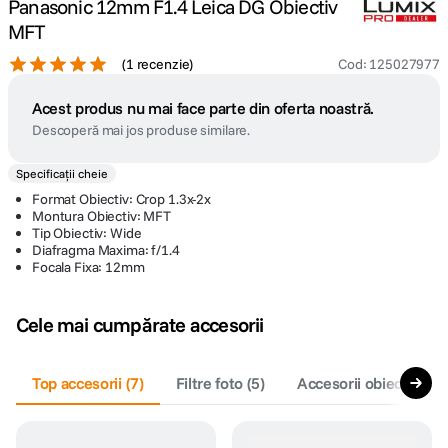
Panasonic 12mm F1.4 Leica DG Obiectiv
MFT
(
1 recenzie
)
Cod
:
125027977
Acest produs nu mai face parte din oferta noastră.
Descoperă mai jos produse similare.
Specificații cheie
Format Obiectiv: Crop 1.3x-2x
Montura Obiectiv: MFT
Tip Obiectiv: Wide
Diafragma Maxima: f/1.4
Focala Fixa: 12mm
Cele mai cumpărate accesorii
Top accesorii
(
7
)
Filtre foto
(
5
)
Accesorii obiective fo