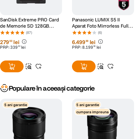
SanDisk Extreme PRO Card
Panasonic LUMIX S5 II
de Memorie SD 128GB
Aparat Foto Mirrorless Full
SDXC UHS-I Class 10 U3 V30
Frame 24.2MP
(87)
(6)
+ 2 Ani RescuePRO Deluxe
279
lei
6
.
499
lei
00
99
PRP:
339
lei
PRP:
8
.
199
lei
90
99
Populare în aceeași categorie
5 ani garantie
5 ani garantie
cumpara impreuna