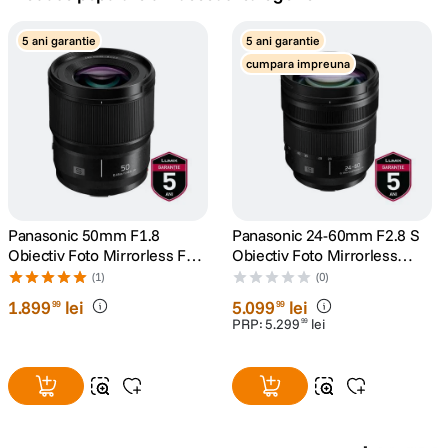
canon sx740 hs
5 ani garantie
5 ani garantie
5
.
cumpara impreuna
lavaliera
6
.
card memorie
7
.
dji mic mini
8
.
dji osmo
Panasonic 50mm F1.8
Panasonic 24-60mm F2.8 S
9
.
Obiectiv Foto Mirrorless Full
Obiectiv Foto Mirrorless
Frame L-mount (White-box)
Montura L
(1)
(0)
insta 360
10
.
1
.
899
lei
5
.
099
lei
99
99
PRP:
5
.
299
lei
99