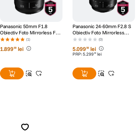
Panasonic 50mm F1.8
Panasonic 24-60mm F2.8 S
Obiectiv Foto Mirrorless Full
Obiectiv Foto Mirrorless
Frame L-mount (White-box)
Montura L
(1)
(0)
1
.
899
lei
5
.
099
lei
99
99
PRP:
5
.
299
lei
99
Alatura-te comunitatii creatorilor
Descopera inspiratie, recomandari utile,
ghiduri foto-video si oferte pregatite special
pentru tine.