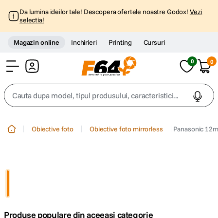
Da lumina ideilor tale! Descopera ofertele noastre Godox!
Vezi
selectia!
Magazin online
Inchirieri
Printing
Cursuri
0
0
Cont
Cauta dupa model, tipul produsului, caracteristici...
Top Cautari
Obiective foto
Obiective foto mirrorless
Panasonic 12m
canon g7x
1
.
trepied
2
.
trepied telefon
3
.
Produse populare din aceeasi categorie
peak design
4
.