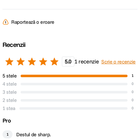
f/1.4
Maxima
Raportează o eroare
DETALII PRODUCATOR
Cod producator
H-X012E
Recenzii
5.0
1 recenzie
Scrie o recenzie
5 stele
1
4 stele
0
3 stele
0
2 stele
0
1 stea
0
Pro
Destul de sharp.
1