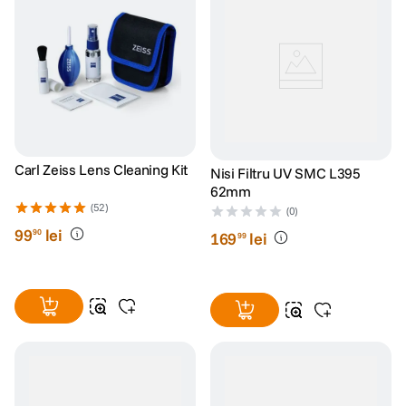
Carl Zeiss Lens Cleaning Kit
Nisi Filtru UV SMC L395
62mm
(52)
(0)
99
lei
90
169
lei
99