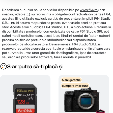
Descrierea bunurilor sau a serviciilor disponibile pe
www.f64.ro
(prin
imagini, video etc.) nu reprezinta o obligatie contractuala din partea F64,
acestea fiind utilizate exclusiv cu titlu de prezentare. Implicit F64 Studio
S.R.L. nu isi asuma raspunderea pentru eventualele erori de pret sau
stoc. Aceste erori nu obliga F64 Studio S.R.L. la nicio actiune. Preturile si
disponibilitatea produselor comercializate de catre F64 Studio SRL pot
suferi modificari ulterioare, acest lucru fiind influentat de factori externi
precum politica de preturi a distribuitorilor sau disponibilitatea
produselor pe stocul acestora. De asemenea, F64 Studio S.R.L. isi
rezerva dreptul de a corecta eventuale omisiuni sau erori in afisare care
pot surveni in urma unor greseli de dactilografiere, lipsa de acuratete
sau erori ale produselor software, fara a anunta in prealabil.
S-ar putea să-ți placă și
5 ani garantie
cumpara impreuna