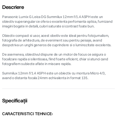
Descriere
Panasonic Lumix G Leica DG Summilux 12mm f/1.4 ASPH este un
obiectiv superangular ce ofera o excelenta perfomanta optica, furnizand
imagini bogate in detalii, culori saturate si contrast foate bun.
Obiectiv compact si usor, acest obeitiv este ideal pentru fotojurnalism,
fotografia de arhitectura, de eveniment sau pentru peisaje, avand
deopotriva un unghi generos de cuprindere si o luminozitate excelenta.
De asemenea, obiectivul dispune de un motor de focus ce asigura o
focalizare rapida si silentioasa, fiind foarte eficient, chiar si atunci cand
fotografiem subiecte aflate in miscare rapida.
Summilux 12mm f/1.4 ASPH este un obiectiv cu montura Micro 4/3,
avand o distanta focala 24mm echivalenta in format 135.
Specificații
CARACTERISTICI TEHNICE: